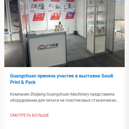
Guangchuan приняла участие в выставке Saudi
Print & Pack
Компания Zhejiang Guangchuan Machinery представила
оборудование для печати на пластиковых стаканчиках
на выставке Saudi Print & Pack 2025 и установила
контакт с покупателями из Ближнего Востока. Узнайте,
СМОТРЕТЬ БОЛЬШЕ
как китайское интеллектуальное производство
формирует мировые тенденции упаковки. Подробнее.