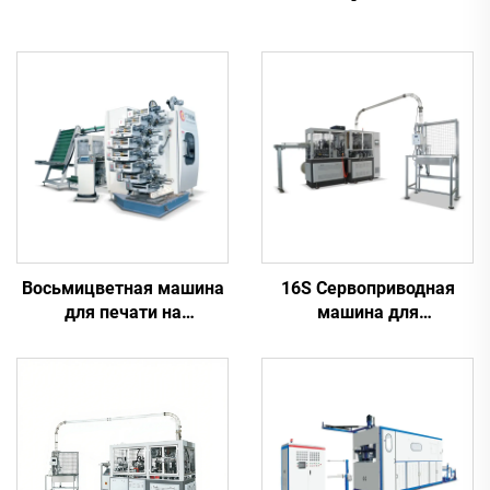
Восьмицветная машина
16S Сервоприводная
для печати на
машина для
пластиковых
производства бумажных
стаканчиках
стаканчиков