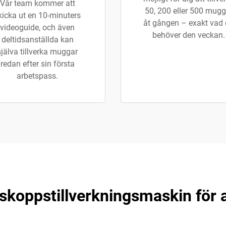
Vår team kommer att
50, 200 eller 500 mugg
kicka ut en 10-minuters
åt gången – exakt vad
videoguide, och även
behöver den veckan.
deltidsanställda kan
själva tillverka muggar
redan efter sin första
arbetspass.
gskoppstillverkningsmaskin för 