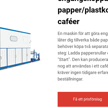
papper/plastko
caféer
En maskin för att göra en
låter dig tillverka både p
behöver köpa två separata
steg: Ladda pappersrullar e
"Start". Den kan producer
nog att användas i ett café 
kräver ingen tidigare erfa
beställningar.
Få ett prisförslag