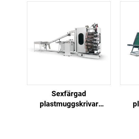
Sexfärgad
plastmuggskrivar
p
maskin