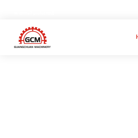
Nr 66, Weiyi Road, Gexiang High-tech Industrial Park, Rui
[email protected]