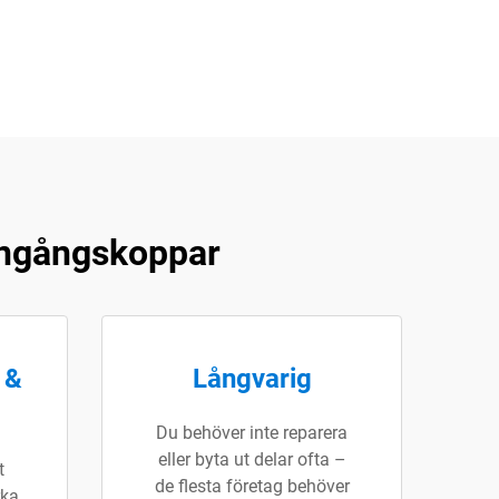
 engångskoppar
 &
Långvarig
Du behöver inte reparera
eller byta ut delar ofta –
t
de flesta företag behöver
rka