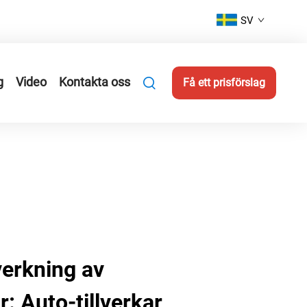
SV
g
Video
Kontakta oss
Få ett prisförslag
verkning av
 Auto-tillverkar