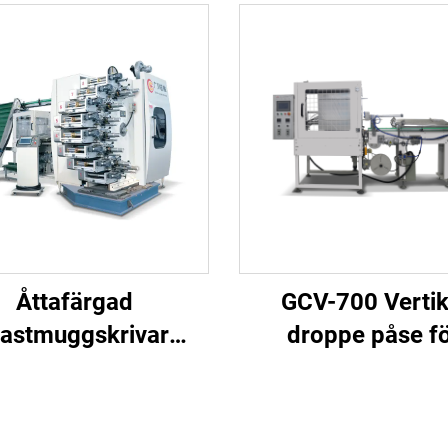
Åttafärgad
GCV-700 Vertik
lastmuggskrivar
droppe påse f
maskin
emballage