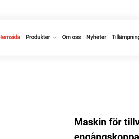
an City, Zhejiang, Kina.
+86-577-65566677
Hemsida
Produkter
Om oss
Nyheter
Tillämpnin
Maskin för till
engångskoppar: