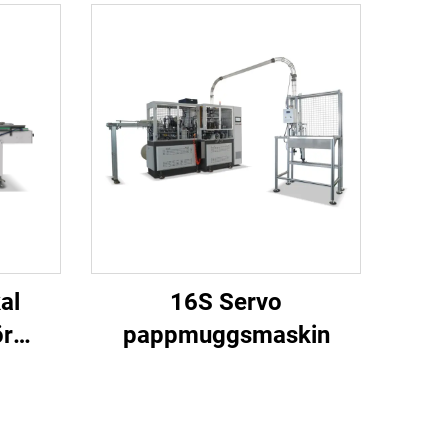
al
16S Servo
ör
pappmuggsmaskin