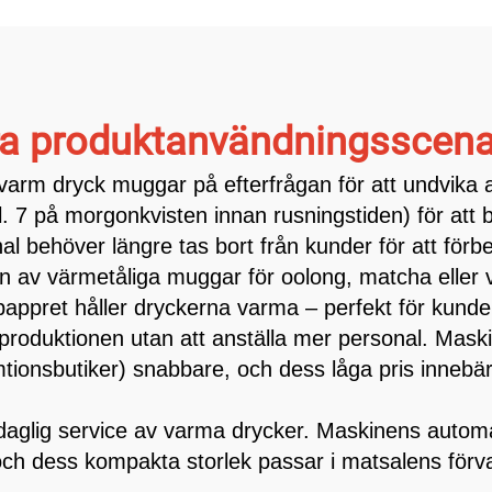
a produktanvändningsscena
 varm dryck muggar på efterfrågan för att undvika a
l. 7 på morgonkvisten innan rusningstiden) för att 
al behöver längre tas bort från kunder för att för
on av värmetåliga muggar för oolong, matcha eller
a pappret håller dryckerna varma – perfekt för kunde
duktionen utan att anställa mer personal. Maskinen
sumtionsbutiker) snabbare, och dess låga pris inne
 daglig service av varma drycker. Maskinens automa
, och dess kompakta storlek passar i matsalens förv