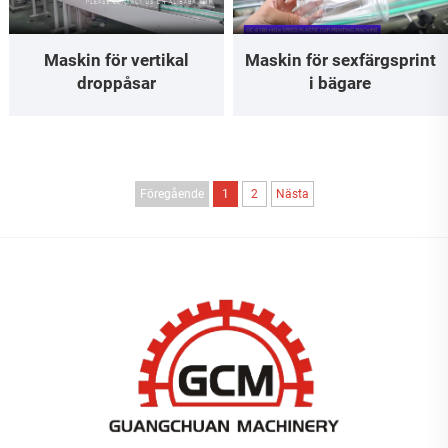
Maskin för sexfärgsprint
Maskin för vertikal
i bägare
droppåsar
Föregående
1
2
Nästa