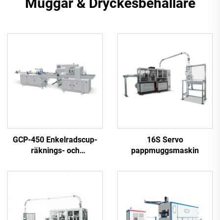
Muggar & Dryckesbehållare
GCP-450 Enkelradscup-
16S Servo
räknings- och
pappmuggsmaskin
förpackningsmaskin