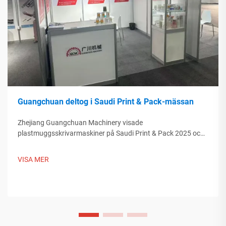
Guangchuan deltog i Saudi Print & Pack-mässan
Zhejiang Guangchuan Machinery visade
plastmuggsskrivarmaskiner på Saudi Print & Pack 2025 och
knöt kontakter med köpare från Mellanöstern. Upptäck hur
kinesisk smart tillverkning formar globala
VISA MER
förpackningstrender. Läs mer.