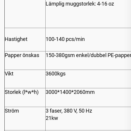
Lämplig muggstorlek: 4-16 oz
Hastighet
100-140 pcs/min
Papper önskas
150-380gsm enkel/dubbel PE-pappe
Vikt
3600kgs
Storlek (l*w*h)
3000*1400*2060mm
Ström
3 faser, 380 V, 50 Hz
21kw