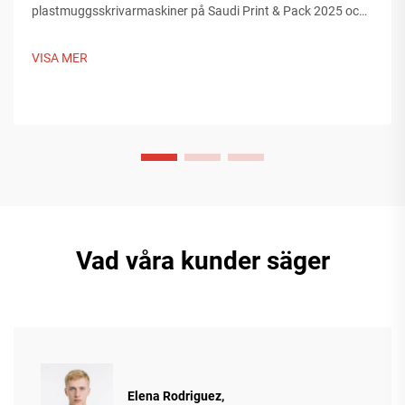
plastmuggsskrivarmaskiner på Saudi Print & Pack 2025 och
knöt kontakter med köpare från Mellanöstern. Upptäck hur
kinesisk smart tillverkning formar globala
VISA MER
förpackningstrender. Läs mer.
Vad våra kunder säger
Elena Rodriguez,