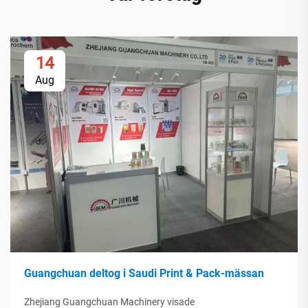
14
Aug
Guangchuan deltog i Saudi Print & Pack-mässan
Zhejiang Guangchuan Machinery visade