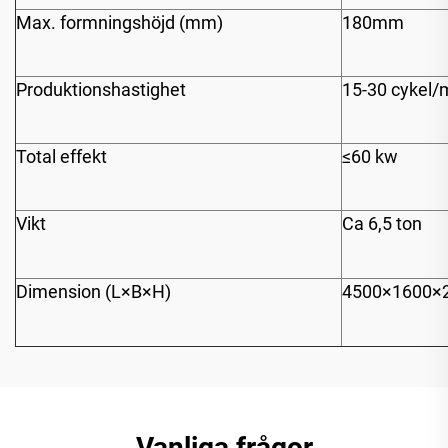
Max. formningshöjd (mm)
180mm
Produktionshastighet
15-30 cykel/
Total effekt
≤60 kw
Vikt
Ca 6,5 ton
Dimension (L×B×H)
4500×1600×
Vanliga frågor