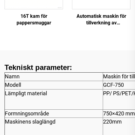
16T kam för
Automatisk maskin för
pappersmuggar
tillverkning av
plastmuggar
Tekniskt parameter:
Namn
Maskin för ti
Modell
GCF-750
Lämpligt material
PP/ PS/PET/
Formningsområde
750×420 mm
Maskinens slaglängd
220mm