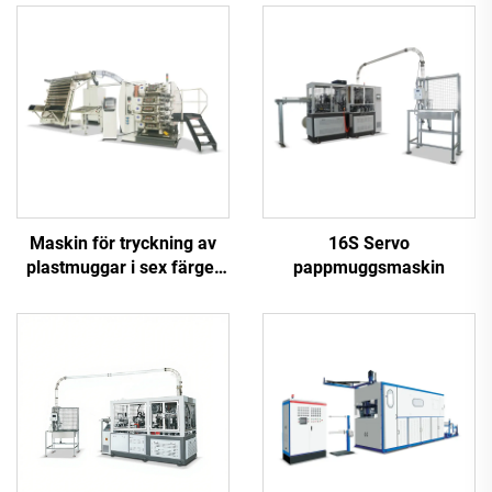
Maskin för tryckning av
16S Servo
plastmuggar i sex färger
pappmuggsmaskin
med hög hastighet