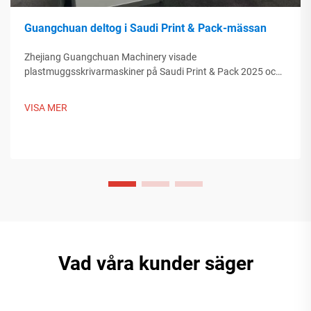
Guangchuan deltog i Saudi Print & Pack-mässan
Zhejiang Guangchuan Machinery visade
plastmuggsskrivarmaskiner på Saudi Print & Pack 2025 och
knöt kontakter med köpare från Mellanöstern. Upptäck hur
kinesisk smart tillverkning formar globala
VISA MER
förpackningstrender. Läs mer.
Vad våra kunder säger