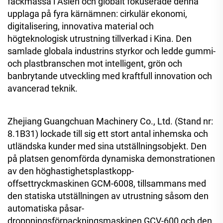
fackmässa i Asien och globalt fokuserade denna
upplaga på fyra kärnämnen: cirkulär ekonomi,
digitalisering, innovativa material och
högteknologisk utrustning tillverkad i Kina. Den
samlade globala industrins styrkor och ledde gummi-
och plastbranschen mot intelligent, grön och
banbrytande utveckling med kraftfull innovation och
avancerad teknik.
Zhejiang Guangchuan Machinery Co., Ltd. (Stand nr:
8.1B31) lockade till sig ett stort antal inhemska och
utländska kunder med sina utställningsobjekt. Den
på platsen genomförda dynamiska demonstrationen
av den höghastighetsplastkopp-
offsettryckmaskinen GCM-6008, tillsammans med
den statiska utställningen av utrustning såsom den
automatiska påsar-
droppningsförpackningsmaskinen GCV-600 och den