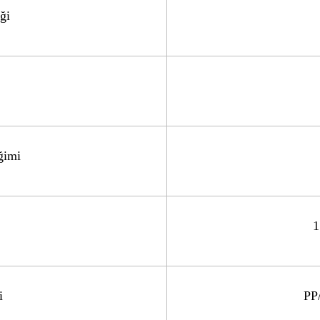
ği
ğimi
1
i
PP