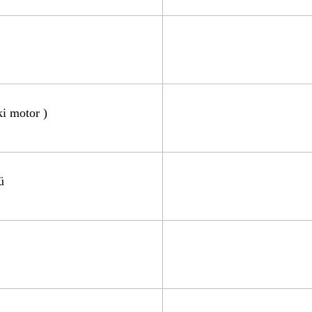
i motor )
ü