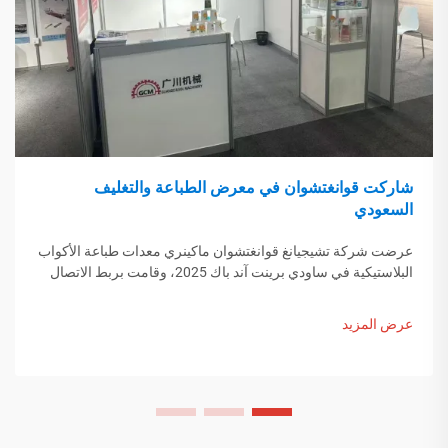
شاركت قوانغتشوان في معرض الطباعة والتغليف
السعودي
عرضت شركة تشيجيانغ قوانغتشوان ماكينري معدات طباعة الأكواب
البلاستيكية في ساودي برينت آند باك 2025، وقامت بربط الاتصال
مع المشترين من الشرق الأوسط. اكتشف كيف يساهم التصنيع
الذكي الصيني في تشكيل اتجاهات التعبئة العالمية. اكتشف المزيد.
عرض المزيد