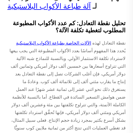
لـ
آلة طباعة الأكواب البلاستيكية
تحليل نقطة التعادل: كم عدد الأكواب المطبوعة
المطلوب لتغطية تكلفة الآلة؟
نقطة التعادل لهذه
الآلات الخاصة بطباعة الأكواب البلاستيكية
يُحدد هذا المفهوم أساسًا بعدد الأكواب المطبوعة التي يجب بيعها
لاسترداد تكلفة الاستثمار الأولي. وبالنسبة للنماذج شبه الآلية
التي تتراوح أسعارها بين خمسين ألف دولار أمريكي وثمانين ألف
دولار أمريكي، فإن أغلب الشركات تصل إلى نقطة التعادل بعد
إنتاج ما يقارب مئتي ألف إلى ثلاثمائة ألف كوب. وعادةً ما
يستغرق ذلك نحو اثني عشر إلى ثمانية عشر شهرًا عند العمل
ضمن هوامش التسعير السائدة في القطاع. أما بالنسبة للأنظمة
الكاملة الأتمتة، والتي تتراوح تكلفتها بين مئة وعشرين ألف دولار
أمريكي ومئتي ألف دولار أمريكي، فإنها تُحقِّق استرداد تكلفتها
بشكل أسرع بكثير بمجرد زيادة حجم الإنتاج. فعلى سبيل المثال،
قد تغطي العمليات التي تنتج أكثر من ثمانية ملايين كوب سنويًّا