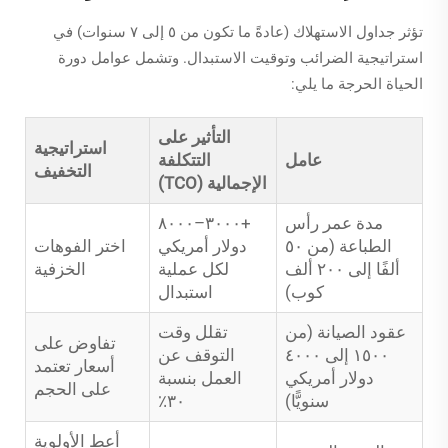
تؤثر جداول الاستهلاك (عادةً ما تكون من ٥ إلى ٧ سنوات) في
استراتيجية الضرائب وتوقيت الاستبدال. وتشمل عوامل دورة
الحياة الحرجة ما يلي:
التأثير على
استراتيجية
عامل
التتكلفة
التخفيف
الإجمالية (TCO)
مدة عمر رأس
+٣٠٠٠–٨٠٠٠
الطباعة (من ٥٠
دولار أمريكي
اختر الفوهات
ألفًا إلى ٢٠٠ ألف
لكل عملية
الخزفية
كوب)
استبدال
عقود الصيانة (من
تقلل وقت
تفاوض على
١٥٠٠ إلى ٤٠٠٠
التوقف عن
أسعار تعتمد
دولار أمريكي
العمل بنسبة
على الحجم
سنويًّا)
٣٠٪
أعط الأولوية