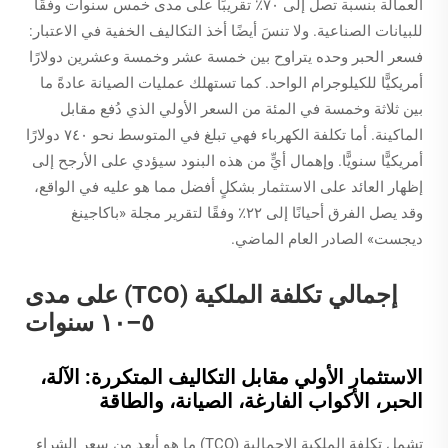
العمالة بنسبة تصل إلى ٧٠٪ تقريبًا على مدى خمس سنوات وفقًا
للبيانات الصناعية. ولا تنسَ أيضًا أخذ التكاليف الخفية في الاعتبار:
فسعر الحبر وحده يتراوح بين خمسة عشر وخمسة وعشرين دولارًا
أمريكيًّا للكيلوجرام الواحد. كما تستهلك عمليات الصيانة عادةً ما
بين ثلاثة وخمسة في المئة من السعر الأولي الذي دُفع مقابل
الماكينة. أما تكلفة الكهرباء فهي تبلغ في المتوسط نحو ٧٤٠ دولارًا
أمريكيًّا سنويًّا. وإهمال أيٍّ من هذه البنود سيؤدي على الأرجح إلى
إظهار العائد على الاستثمار بشكلٍ أفضل مما هو عليه في الواقع،
وقد يصل الفرق أحيانًا إلى ٢٢٪ وفقًا لتقرير مجلة «باكاجينغ
ديجست» الصادر العام الماضي.
إجمالي تكلفة الملكية (TCO) على مدى
٥–١٠ سنوات
الاستثمار الأولي مقابل التكاليف المتكررة: الآلة،
الحبر، الأكواب الفارغة، الصيانة، والطاقة
تشمل تكلفة الملكية الإجمالية (TCO) ما هو أبعد من سعر الشراء