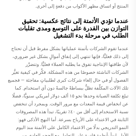
المنتج أو اتساق مظهر الأكواب من دفعةٍ إلى أخرى.
عندما تؤدي الأتمتة إلى نتائج عكسية: تحقيق
التوازن بين القدرة على التوسع ومدى تقلبات
الطلب في مرحلة بدء التشغيل
عندما تقوم الشركات بأتمتة عملياتها بشكل مفرط قبل أن تحتاج
إلى ذلك فعليًّا، فإنها تنتهي إلى إنفاق أموالٍ بشكل غير ضروري،
لأن طاقتها الإنتاجية تفوق ما يطلبه العملاء فعليًّا. وتتضرَّر
الشركات الناشئة خصوصًا من هذه المشكلة. فكِّر في كيفية تغيُّر
الفصول أو في حال إلغاء شركات كبرى لطلبياتٍ مفاجئة — فجميع
تلك الآلات المكلِّفة تظلُّ ببساطةً جالسةً دون أي استخدام. كما
تبلغ تكلفة الصيانة وحدها نحو ١٥ ألف دولار أمريكي سنويًّا، فضلًا
عن انخفاض قيمة المعدات مع مرور الوقت. وبمجرد أن تنخفض
نسبة الاستخدام إلى أقل من ٤٠٪ تقريبًا، تبدأ هذه المصروفات
الثابتة في الاعتداء على الأرباح بسرعة. أما النهج الأذكى فهو:
النمو التدريجي بدلًا من الاعتماد الكامل على الأتمتة منذ اليوم
الأول. ابدأ بأنظمة قادرة على التعامل مع الحجم العادي من