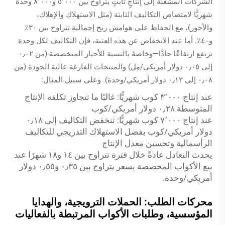
الشركات المشغلة إلى إنتاجٍ ثابتٍ يتراوح بين ٥٬٠٠٠ و٨٬٠٠٠ وحدة
شهريًّا لامتصاص التكاليف الثابتة (مثل الاستهلاك والإهلاك،
والأجور)، مع الحفاظ على هوامش ربح إجمالية تتراوح بين ٣٠٪
و٤٠٪. أما عند الانخفاض عن هذه العتبة، فإن التكاليف لكل وحدة
ترتفع ارتفاعًا حادًّا—وخاصةً بالنسبة للأحبار المتخصصة (من ٠٫٠٢
إلى ٠٫٠٥ دولار أمريكي/مل) والمنتجات الفارغة عالية الجودة (من
٠٫٠٨ إلى ٠٫١٢ دولار أمريكي/وحدة). وعلى سبيل المثال:
عند إنتاج ٣٬٠٠٠ كوب شهريًّا: غالبًا ما تتجاوز تكلفة الإنتاج
المتوسطة ٠٫٢٨ دولار أمريكي/كوب
عند إنتاج ٧٬٠٠٠ كوب شهريًّا: تنخفض التكاليف إلى ٠٫١٨
دولار أمريكي/كوب بفضل الاستهلاك التدريجي للتكاليف
الرأسمالية وتحسين معدل الإنتاج
يحدث التعادل عادةً خلال فترة تتراوح بين ١٤ و١٨ شهرًا عند
بيع الأكواب المخصصة بسعر يتراوح بين ٠٫٣٥ و٠٫٥٥ دولار
أمريكي/وحدة.
محركات الطلب: الحملات الترويجية، والهدايا
المؤسسية، وطلبات الأكواب المرتبطة بالفعاليات