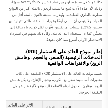
تكاليفها خلال فترة تتراوح بين ثمانية عشر وtwenty four شهرًا،
وذلك لأن هذه الآلات تُنتِج ما نسبته أربعون بالمئة أكثر من النواتج
مقارنة بالطرق التقليدية، وتُهدر ما نسبته ثلاثون بالمئة أقل من
المواد. ولا ينبغي أن ننسى أيضًا وفورات الطاقة، والتي تتراوح بين
سنتين وארבעة سنتات أمريكيتين وُفِّرت لكل كوب، بالإضافة إلى
تحسُّن كفاءة استخدام اليد العاملة، وكلُّ ذلك يسهم في استرداد
الاستثمار الأولي أسرع مما كان متوقعًا.
إطار نموذج العائد على الاستثمار (ROI):
المدخلات الرئيسية (السعر، والحجم، وهامش
الربح) والافتراضات الواقعية
تعتمد توقعات العائد على الاستثمار (ROI) الدقيقة على ثلاث
متغيرات أساسية: سعر بيع الكوب، وحجم الإنتاج، وهيكل هامش
الربح. ويقارن الجدول أدناه الأنظمة اليدوية والآلية عبر عوامل
التكلفة الحرجة:
الأثر على العائد
النظام
النظام