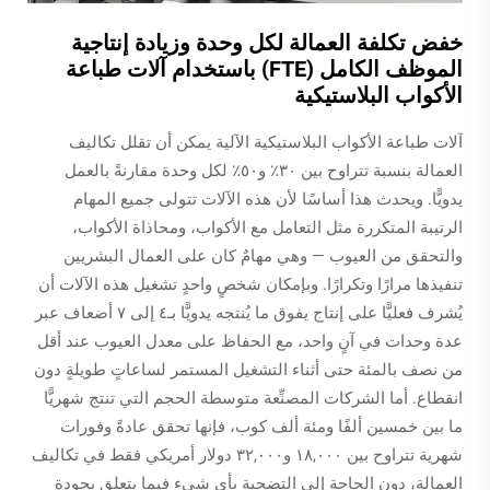
خفض تكلفة العمالة لكل وحدة وزيادة إنتاجية
الموظف الكامل (FTE) باستخدام آلات طباعة
الأكواب البلاستيكية
آلات طباعة الأكواب البلاستيكية الآلية يمكن أن تقلل تكاليف
العمالة بنسبة تتراوح بين ٣٠٪ و٥٠٪ لكل وحدة مقارنةً بالعمل
يدويًّا. ويحدث هذا أساسًا لأن هذه الآلات تتولى جميع المهام
الرتيبة المتكررة مثل التعامل مع الأكواب، ومحاذاة الأكواب،
والتحقق من العيوب — وهي مهامٌ كان على العمال البشريين
تنفيذها مرارًا وتكرارًا. وبإمكان شخصٍ واحدٍ تشغيل هذه الآلات أن
يُشرف فعليًّا على إنتاج يفوق ما يُنتجه يدويًّا بـ٤ إلى ٧ أضعاف عبر
عدة وحدات في آنٍ واحد، مع الحفاظ على معدل العيوب عند أقل
من نصف بالمئة حتى أثناء التشغيل المستمر لساعاتٍ طويلةٍ دون
انقطاع. أما الشركات المصنِّعة متوسطة الحجم التي تنتج شهريًّا
ما بين خمسين ألفًا ومئة ألف كوب، فإنها تحقق عادةً وفورات
شهرية تتراوح بين ١٨,٠٠٠ و٣٢,٠٠٠ دولار أمريكي فقط في تكاليف
العمالة، دون الحاجة إلى التضحية بأي شيء فيما يتعلق بجودة