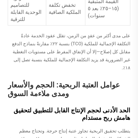
القيمة المتبقية
تخفض تكلفة
للتصاميم
(١٥–٢٥٪ بعد ٥
الملكية الصافية
الوحدية القابلة
سنوات)
للترقية
على مدى أكثر من عقدٍ من الزمن، تقلل عقود الخدمة عادةً
التكلفة الإجمالية للملكية (TCO) بنسبة ٢٢٪ مقارنةً بنماذج الدفع
مقابل كل إصلاح—إلا أن الإنفاق المفرط على مستويات التغطية
غير الضرورية قد يزيد التكلفة الإجمالية للملكية بنسبة تصل إلى
١٨٪.
عوامل العتبة الربحية: الحجم والأسعار
ومدى ملاءمة السوق
الحد الأدنى لحجم الإنتاج القابل للتطبيق لتحقيق
هامش ربح مستدام
يتطلب تحقيق الربحية تجاوز عتبة إنتاج حرجة. وتحتاج معظم