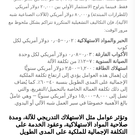
فقط. فبينما يتراوح الاستثمار الأولي بين ٢٠,٠٠٠ دولار أمريكي
(للطرازات المبتدئة) و٨٠,٠٠٠ دولار أمريكي (للآلات الصناعية شبه
الآلية)، فإن التكاليف التشغيلية المتكررة تتراكم بشكل ملحوظ مع
مرور الوقت:
الحبر والمواد الاستهلاكية
: ٠٫٠٢–٠٫٠٥ دولار أمريكي لكل
كوب
الأكواب الفارغة
: ٠٫٠٣–٠٫٠٨ دولار أمريكي لكل وحدة
الصيانة السنوية
: ٧–١٢٪ من تكلفة الآلة
استهلاك الطاقة
: ١,٢٠٠–٢,٥٠٠ دولار أمريكي سنويًّا
إن إهمال هذه العوامل يؤدي إلى ارتفاع تكلفة الملكية
الإجمالية على المدى الطويل بنسبة ٤٠–٦٠٪. كما يُضاف
إلى ذلك تكلفة العمالة الخاصة بالتحميل/التفريغ، والتي
تصل إلى ٨,٠٠٠–١٥,٠٠٠ دولار أمريكي سنويًّا — وهي عاملٌ
بالغ الأهمية خصوصًا في سير العمل شبه الآلي أو اليدوي.
وتؤثر عوامل مثل الاستهلاك التدريجي للآلة، ومدة
صلاحية المواد الاستهلاكية، وعقود الخدمة على
التكلفة الإجمالية للملكية على المدى الطويل