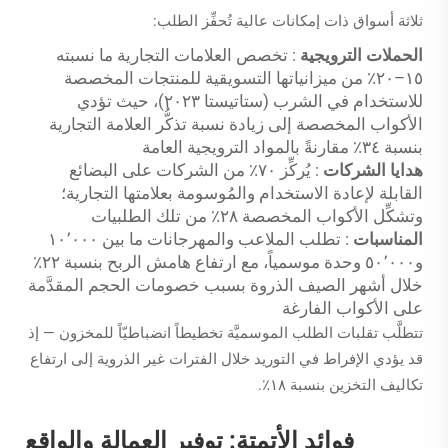
ثلاثة أسواق ذات إمكانات عالية تُحفِّز الطلب:
الحملات الترويجية
: تخصص العلامات التجارية ما نسبته
١٥–٢٠٪ من ميزانياتها التسويقية للمنتجات المخصصة
للاستخدام في الشرب (ستاتيستا ٢٠٢٣)، حيث تؤدي
الأكواب المخصصة إلى زيادة نسبة تذكُّر العلامة التجارية
بنسبة ٣٤٪ مقارنةً بالمواد الترويجية العامة
هدايا الشركات
: يُركِّز ٧٠٪ من الشركات على البضائع
القابلة لإعادة الاستخدام والمُوسومة بعلامتها التجارية؛
وتشكِّل الأكواب المخصصة ٢٨٪ من تلك الطلبيات
المناسبات
: تطلب الملاعب والمهرجانات ما بين ١٠٬٠٠٠
و٥٠٬٠٠٠ وحدة موسمياً، مع ارتفاع هامش الربح بنسبة ٢٢٪
خلال أشهر الصيف الذروة بسبب خصومات الحجم المقدَّمة
على الأكواب الفارغة
تتطلَّب تقلبات الطلب الموسميَّة تخطيطاً انضباطيّاً للمخزون — إذ
قد يؤدي الإفراط في التوريد خلال الفترات غير الذروية إلى ارتفاع
تكاليف التخزين بنسبة ١٨٪.
فوائد الأتمتة: توفير العمالة والواقع