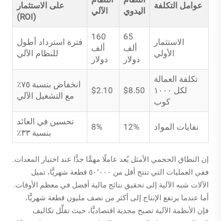
عوامل التكلفة
على الاستثمار
اليدوي
الآلي
(ROI)
160
65
الاستثمار
فترة استرداد أطول
ألف
ألف
الأولي
للنظام الآلي
دولار
دولار
تكلفة العمالة
انخفاض بنسبة ٧٥٪
لكل ١٠٠٠
$8.50
$2.10
مع التشغيل الآلي
كوب
تحسين في العائد
نفايات المواد
12%
8%
بنسبة ٣٣٪
إن النطاق الحجمي الأمثل يُعد عاملًا مهمًّا جدًّا عند اختيار المعدات.
ففي العمليات التي تنتج أقل من ٥٠٬٠٠٠ قطعة شهريًّا، تميل
الآلات شبه الآلية إلى تحقيق نتائج مالية أفضل في معظم الأوقات.
أما عندما يرتفع الإنتاج إلى أكثر من نصف مليون قطعة شهريًّا،
فإن الأنظمة الآلية تصبح مجدية اقتصاديًّا، حيث تقلِّل تكاليف