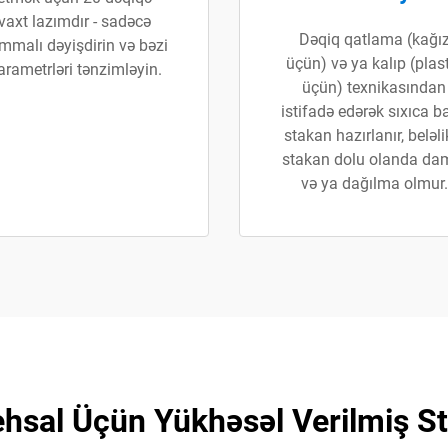
vaxt lazımdır - sadəcə
Dəqiq qatlama (kağı
mmalı dəyişdirin və bəzi
üçün) və ya kalıp (plas
arametrləri tənzimləyin.
üçün) texnikasından
istifadə edərək sıxıca ba
stakan hazırlanır, beləli
stakan dolu olanda da
və ya dağılma olmur.
tehsal Üçün Yükhəsəl Verilmiş S