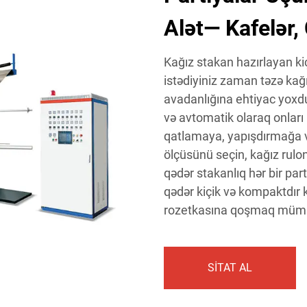
Alət— Kafelər,
Kağız stakan hazırlayan kiç
istədiyiniz zaman təzə kağ
avadanlığına ehtiyac yoxdu
və avtomatik olaraq onları i
qatlamaya, yapışdırmağa 
ölçüsünü seçin, kağız rulon
qədər stakanlıq hər bir par
qədər kiçik və kompaktdır 
rozetkasına qoşmaq müm
SİTAT AL