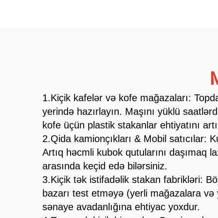
M
1.Kiçik kafelər və kofe mağazaları: Topda
yerində hazırlayın. Maşını yüklü saatlər
kofe üçün plastik stakanlar ehtiyatını ar
2.Qida kamionçıkları & Mobil satıcılar:
Artıq həcmli kubok qutularını daşımaq la
arasında keçid edə bilərsiniz.
3.Kiçik tək istifadəlik stakan fabrikləri:
bazarı test etməyə (yerli mağazalara və y
sənaye avadanlığına ehtiyac yoxdur.