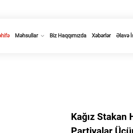
logiyalar zonası, Veyi küçəsi №66
+86-577-65566677
hifə
Məhsullar
Biz Haqqımızda
Xəbərlər
Əlavə İ
Kağız Stakan H
Partiyalar Üç