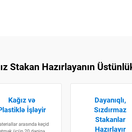
ız Stakan Hazırlayanın Üstünlük
Kağız və
Dayanıqlı,
Plastiklə İşləyir
Sızdırmaz
Stakanlar
teriallar arasında keçid
Hazırlayır
etmək üçün 20 dəqiqə