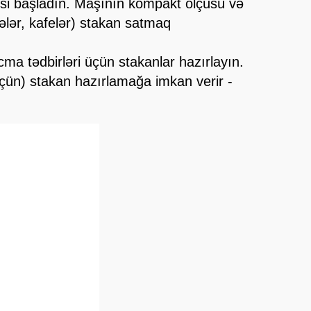
nesi başladın. Maşının kompakt ölçüsü və
nələr, kafelər) stakan satmaq
ma tədbirləri üçün stakanlar hazırlayın.
r üçün) stakan hazırlamağa imkan verir -