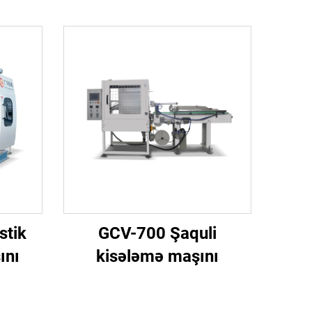
stik
GCV-700 Şaquli
ını
kisələmə maşını