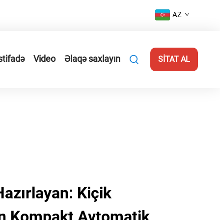
AZ
stifadə
Video
Əlaqə saxlayın
SİTAT AL
azırlayan: Kiçik
ün Kompakt Avtomatik