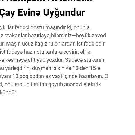
 Çay Evinə Uyğundur
ik, istifadəçi dostu maşındır ki, onunla
ız stakanlar hazırlaya bilərsiniz—böyük zavod
r. Maşın ucuz kağız rulonlardan istifadə edir
stifadəyə hazır stakanlara çevirir: əl ilə
və kəsməyə ehtiyac yoxdur. Sadəcə stakanın
u yerləşdirin, düyməni sıxın və 10-dən 15-ə
tiyani 10 dəqiqədən az vaxt içinde hazırlayın. O
ki, onu stolun üstünə qoyub ənənəvi elektrik
kündür.