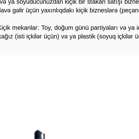
n və ya soyuducunuzdan kiçik bir stakan satışı biz
 əlavə gəlir üçün yaxınlıqdakı kiçik bizneslərə (peça
içik mekanlar: Toy, doğum günü partiyaları və ya ic
kağız (isti içkilər üçün) və ya plastik (soyuq içkilə