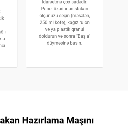
İdarəetmə çox sadədir:
Panel üzərindən stakan
z
ölçünüzü seçin (məsələn,
tik
250 ml kofe), kağız rulon
və ya plastik qranul
ğlı
doldurun və sonra "Başla"
klə
düyməsinə basın.
mcı
takan Hazırlama Maşını