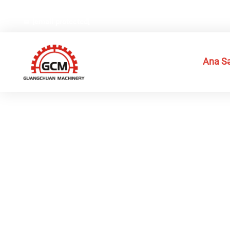
Çin, Zeycanq əyaləti, Juian şəhəri, Qexianq yüksək texno
[email protected]
Ana Sə