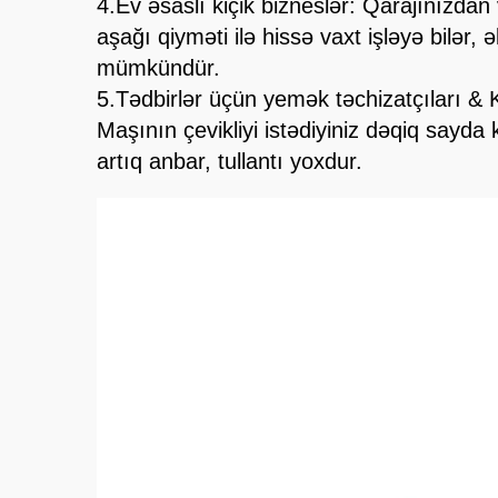
4.Ev əsaslı kiçik bizneslər: Qarajınızda
aşağı qiyməti ilə hissə vaxt işləyə bilər,
mümkündür.
5.Tədbirlər üçün yemək təchizatçıları & K
Maşının çevikliyi istədiyiniz dəqiq sayda 
artıq anbar, tullantı yoxdur.