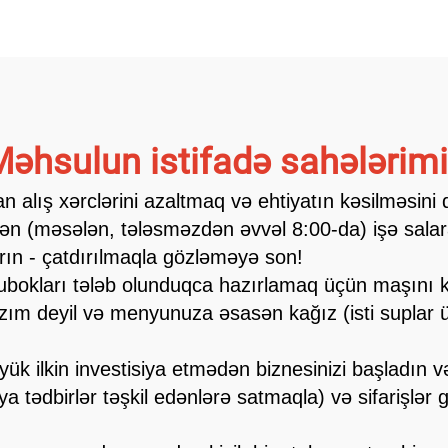
əhsulun istifadə sahələrim
n alış xərclərini azaltmaq və ehtiyatın kəsilməsini
dən (məsələn, tələsməzdən əvvəl 8:00-da) işə salar
tırın - çatdırılmaqla gözləməyə son!
 Kubokları tələb olunduqca hazırlamaq üçün maşını
zım deyil və menyunuza əsasən kağız (isti suplar üç
 Böyük ilkin investisiya etmədən biznesinizi başladın
a tədbirlər təşkil edənlərə satmaqla) və sifarişlər 