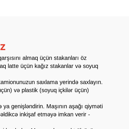
iz
 qarşısını almaq üçün stakanları öz
aq latte üçün kağız stakanlar və soyuq
 kamionunuzun saxlama yerində saxlayın.
ün) və plastik (soyuq içkilər üçün)
 və ya genişləndirin. Maşının aşağı qiyməti
gəldikcə inkişaf etməyə imkan verir -