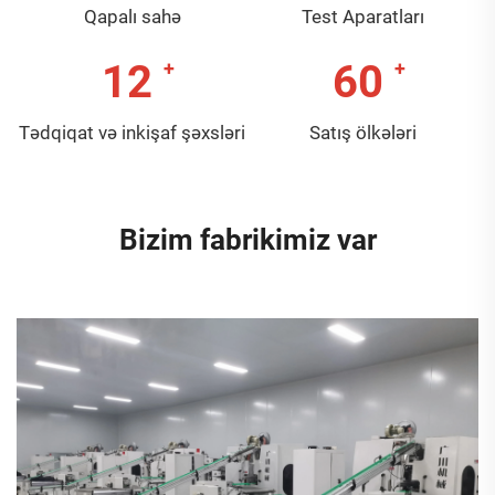
Qapalı sahə
Test Aparatları
12
60
Tədqiqat və inkişaf şəxsləri
Satış ölkələri
Bizim fabrikimiz var