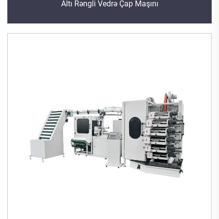
Altı Rəngli Vedrə Çap Maşını