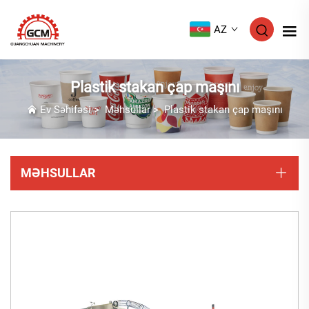
AZ
Plastik stakan çap maşını
Ev Səhifəsi
>
Məhsullar
>
Plastik stakan çap maşını
MƏHSULLAR