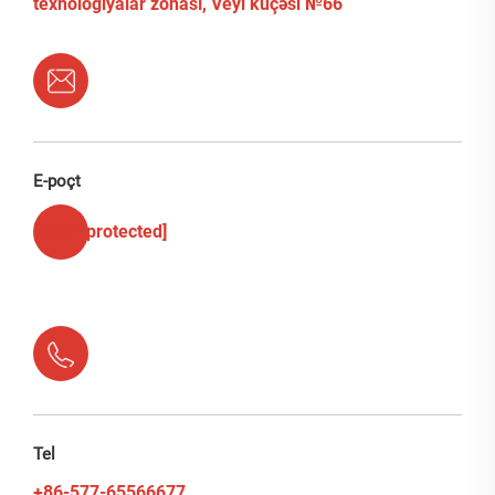
texnologiyalar zonası, Veyi küçəsi №66
E-poçt
[email protected]
Tel
+86-577-65566677