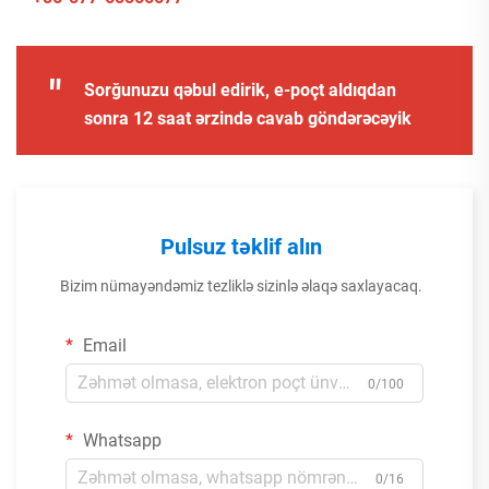
"
Sorğunuzu qəbul edirik, e-poçt aldıqdan
sonra 12 saat ərzində cavab göndərəcəyik
Pulsuz təklif alın
Bizim nümayəndəmiz tezliklə sizinlə əlaqə saxlayacaq.
Email
0/100
Whatsapp
0/16