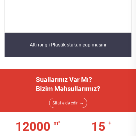
Altı rəngli Plastik stakan çap maşını
Suallarınız Var Mı?
Bizim Məhsullarımız?
Sitat əldə edin →
12000
15