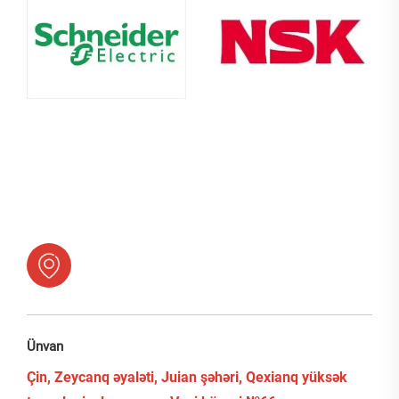
Ünvan
Çin, Zeycanq əyaləti, Juian şəhəri, Qexianq yüksək