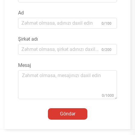
Ad
0/100
Şirkət adı
0/200
Mesaj
0/1000
Göndər