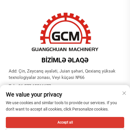
BIZIMLƏ ƏLAQƏ
Add: Çin, Zeycanq əyaləti, Juian şəhəri, Qexianq yüksək
texnologiyalar zonası, Veyi küçəsi №66
Tel:
+86-577-65566677
We value your privacy
E-poçt:
[email protected]
We use cookies and similar tools to provide our services. If you
don't want to accept all cookies, click Personalize cookies.
Müəllif hüquqları © ZHEJIANG GUANGCHUAN MACHINERY
CO. LTD -
Gizlilik siyasəti
Accept all