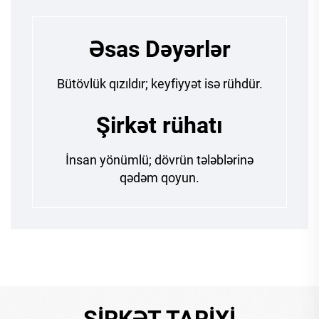
Əsas Dəyərlər
Bütövlük qızıldır; keyfiyyət isə rühdür.
Şirkət rühatı
İnsan yönümlü; dövrün tələblərinə
qədəm qoyun.
ŞIRKƏT TARIXI