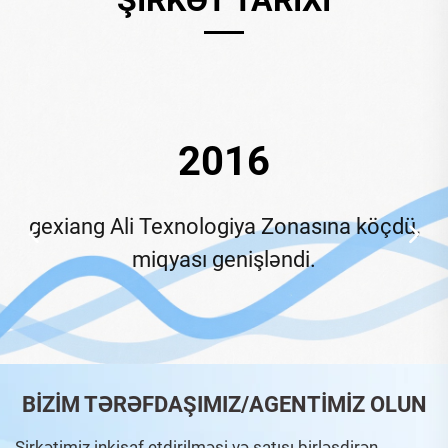
2016
gexiang Ali Texnologiya Zonasına köçdü,
miqyası genişləndi.
BIZIM TƏRƏFDAŞIMIZ/AGENTIMIZ OLUN
Şirkətimiz inkişaf etdirilməsi və satışı birləşdirən