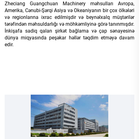
Zheciang Guangchuan Machinery məhsulları Avropa,
Amerika, Cənubi-Şərqi Asiya və Okeaniyanın bir çox ölkələri
və regionlarına ixrac edilmişdir və beynəlxalq müştərilər
tərəfindən məhsuldarlığı və möhkəmliyinə görə tanınmışdır.
İnkişafa sadiq qalan şirkət bağlama və çap sənayesinə
dünya miqyasında peşəkar həllər təqdim etməyə davam
edir.