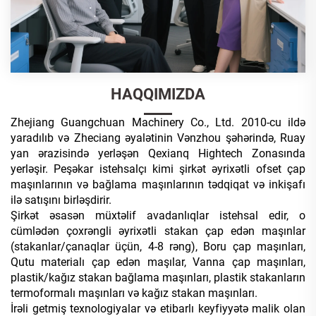
HAQQIMIZDA
Zhejiang Guangchuan Machinery Co., Ltd. 2010-cu ildə
yaradılıb və Zheciang əyalətinin Vənzhou şəhərində, Ruay
yan ərazisində yerləşən Qexianq Hightech Zonasında
yerləşir. Peşəkar istehsalçı kimi şirkət əyrixətli ofset çap
maşınlarının və bağlama maşınlarının tədqiqat və inkişafı
ilə satışını birləşdirir.
Şirkət əsasən müxtəlif avadanlıqlar istehsal edir, o
cümlədən çoxrəngli əyrixətli stakan çap edən maşınlar
(stakanlar/çanaqlar üçün, 4-8 rəng), Boru
çap maşınları,
Qutu materialı çap edən maşılar, Vanna çap maşınları,
plastik/kağız stakan bağlama maşınları, plastik stakanların
termoformalı maşınları və kağız stakan maşınları.
İrəli getmiş texnologiyalar və etibarlı keyfiyyətə malik olan