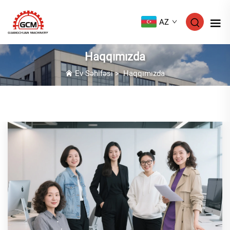
AZ
Haqqımızda
Ev Səhifəsi
>
Haqqımızda