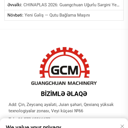
Əvvəlki:
CHINAPLAS 2026: Guangchuan Uğurlu Sərgini Yekunlaşdırır
Növbəti:
Yeni Gəliş — Qutu Bağlama Maşını
BIZIMLƏ ƏLAQƏ
Add: Çin, Zeycanq əyaləti, Juian şəhəri, Qexianq yüksək
texnologiyalar zonası, Veyi küçəsi №66
Tel:
+86-577-65566677
We value your privacy
E-poçt:
[email protected]