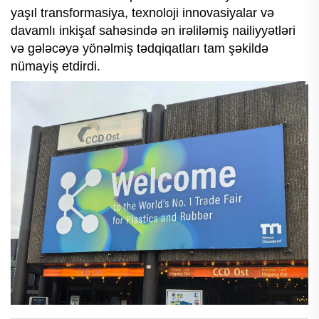
yaşıl transformasiya, texnoloji innovasiyalar və
davamlı inkişaf sahəsində ən irəliləmiş nailiyyətləri
və gələcəyə yönəlmiş tədqiqatları tam şəkildə
nümayiş etdirdi.