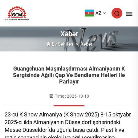
AZ
Xəbər
Ev Səhifəsi
>
Xəbər
Guangchuan Maşınlaşdırması Almaniyanın K
Sərgisində Ağıllı Çap Və Bəndləmə Həlləri Ilə
Parlayır
Time : 2025-10-18
23-cü K Show Almaniya (K Show 2025) 8-15 oktyabr
2025-ci ildə Almaniyanın Düsseldorf şəhərindəki
Messe Düsseldorfda uğurla başa çatdı. Plastik və
rezin sənayesinin ekoloji və ağıllı çevrilməsinə