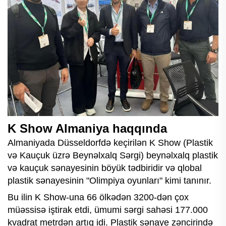
K Show Almaniya haqqında
Almaniyada Düsseldorfdə keçirilən K Show (Plastik
və Kauçuk üzrə Beynəlxalq Sərgi) beynəlxalq plastik
və kauçuk sənayesinin böyük tədbiridir və qlobal
plastik sənayesinin "Olimpiya oyunları" kimi tanınır.
Bu ilin K Show-una 66 ölkədən 3200-dən çox
müəssisə iştirak etdi, ümumi sərgi sahəsi 177.000
kvadrat metrdən artıq idi. Plastik sənaye zəncirində