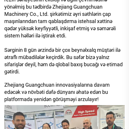
yönəlmiş bu tədbirdə Zhejiang Guangchuan
Machinery Co., Ltd. şirkətimiz əyri səthlərin çap
maşınlarından tam qablaşdırma istehsal xəttinə
qədər yüksək keyfiyyətli, inkişaf etmiş və səmərəli
sistem həlləri ilə iştirak etdi.
Sərginin 8 gün ərzində bir çox beynəlxalq müştəri ilə
ətraflı mübadilələr keçirdik. Bu səfər bizə yalnız
sifarişlər deyil, həm də qlobal baxış bucağı və etimad
gətirdi.
Zhejiang Guangchuan innovasiyalarına davam
edəcək və növbəti dəfə dünyanı əhatə edən bu
platformada yenidən görüşməyi arzulayır!