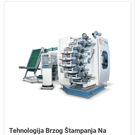
materijali u kontaktu s hranom—smole...
Tehnologija Brzog Štampanja Na