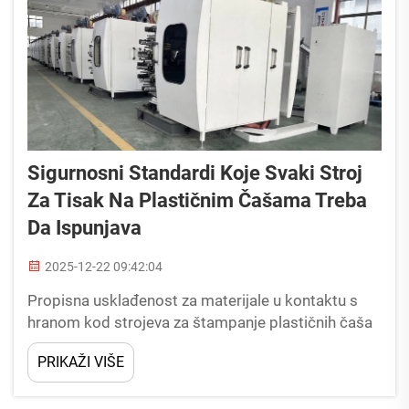
Sigurnosni Standardi Koje Svaki Stroj
Za Tisak Na Plastičnim Čašama Treba
Da Ispunjava
2025-12-22 09:42:04
Propisna usklađenost za materijale u kontaktu s
hranom kod strojeva za štampanje plastičnih čaša
FDA 21 CFR §177.1520 i EU 10/2011: Ograničenja
PRIKAŽI VIŠE
migracije i sigurnost materijala Strojevi za
štampanje plastičnih čaša moraju osigurati da svi