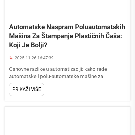
Automatske Naspram Poluautomatskih
Mašina Za Štampanje Plastičnih Čaša:
Koji Je Bolji?
2025-11-26 16:47:39
Osnovne razlike u automatizaciji: kako rade
automatske i polu-automatske mašine za
štampanje plastičnih čaša Definisanje polu-
PRIKAŽI VIŠE
automatskih i potpuno automatskih mašina za
štampanje plastičnih čaša Poluautomatske mašine
za štampanje plastičnih čaša miješaju ručni rad sa
nekim automatskim