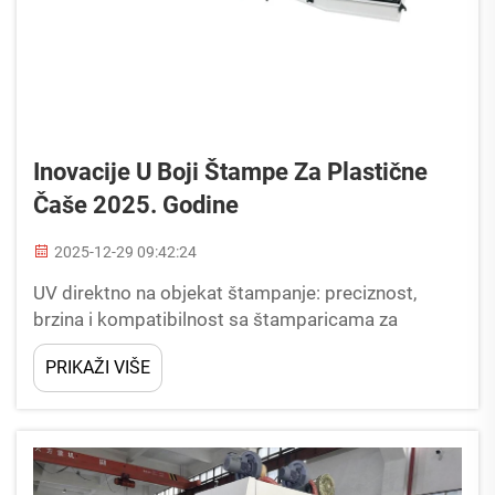
Inovacije U Boji Štampe Za Plastične
Čaše 2025. Godine
2025-12-29 09:42:24
UV direktno na objekat štampanje: preciznost,
brzina i kompatibilnost sa štamparicama za
plastične čaše Kako UV-oblijeđeni mastila
PRIKAŽI VIŠE
omogućavaju visokokvalitetnu boju na
nepropornim plastičnim površinama Kada se izlože
UV svjetlosti, ovi posebni mastila odmah se vežu za
glatko...