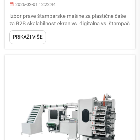
2026-02-01 12:22:44
Izbor prave štamparske mašine za plastične čaše
za B2B skalabilnost ekran vs. digitalna vs. štampač
za podloge: usklađivanje tehnologije sa
PRIKAŽI VIŠE
zapreminom, detaljima i supstratom Prilikom
izbora pristupa štampanju, većina kompanija se
fokusira na tri glavna pitanja: kako se...