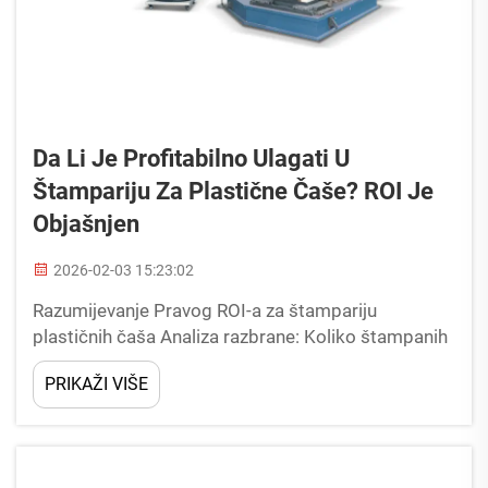
Da Li Je Profitabilno Ulagati U
Štampariju Za Plastične Čaše? ROI Je
Objašnjen
2026-02-03 15:23:02
Razumijevanje Pravog ROI-a za štampariju
plastičnih čaša Analiza razbrane: Koliko štampanih
čaša pokriva troškove mašine? Ravnoteža ovih
PRIKAŽI VIŠE
mašina za štampanje čaša je u osnovi određena
brojem štampanih čaša koje trebaju...