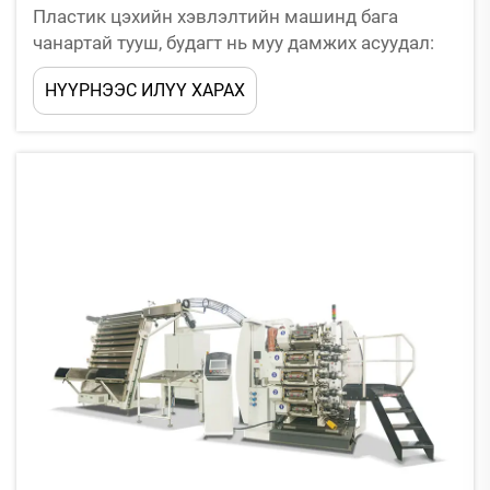
Пластик цэхийн хэвлэлтийн машинд бага
чанартай тууш, будагт нь муу дамжих асуудал:
Шинж тэмдэг - Тодорхойгүй ирмэг, будаг
НҮҮРНЭЭС ИЛҮҮ ХАРАХ
суултанд тогтворгүй байдал. Хэрэглэгчид нэгэн
төрлийн өнгөт муж эсвэл нарийн үсгийн
дүрсийн үед илүү ихэвчлэн тодорхойгүй ирмэг,
будаг суулт, будагт нь толботой байдалтай
болохыг анзаардаг. ...