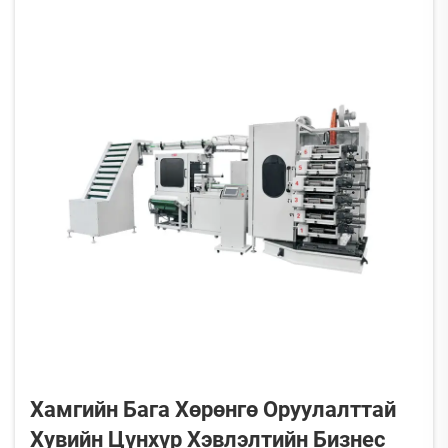
түүнд холбоотойгоор ундааны сав, ялангуяа ...
Хамгийн Бага Хөрөнгө Оруулалттай
Хувийн Цүнхүр Хэвлэлтийн Бизнес