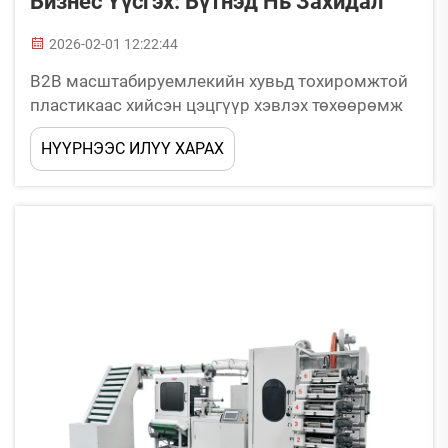
Бизнес Үүсгэх: Бүтнэд Нь Захидал
2026-02-01 12:22:44
B2B масштабируемлекийн хувьд тохиромжтой
пластикаас хийсэн цэцгүүр хэвлэх төхөөрөмж
сонгох: Делгэц хэвлэлт, цифров хэвлэлт, дугуй
НҮҮРНЭЭС ИЛҮҮ ХАРАХ
хэвлэлт — Технологийг бүтээд, дэлгэрэнгүй
бүтэц, суурин дээрх хүртэмжтүүнүүдтэй
нийцүүлэх. Хэвлэлтийн арга сонгохдоо ихэнх
компаниуд гурван үндсэн асуудалд анхаарах нь
түүнд хамаарах бүтээд, дэлгэрэнгүй бүтэц,
суурин дээрх хүртэмжтүүнүүд...