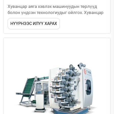
Хуванцар аяга хэвлэх машинуудын төрлүүд
болон үндсэн технологиудыг ойлгох. Хуванцар
аяга хэвлэх машинуудын зах зээл нь
НҮҮРНЭЭС ИЛҮҮ ХАРАХ
автомжуулалтын түвшин, ашиглаж буй хэвлэх
технологийн төрөл, бүтээгдэхүүнд эзлэх
байршил гэх мэт үзүүлэлтүүдэд үндэслэн янз
бүрийн ангилалд хуваагддаг...