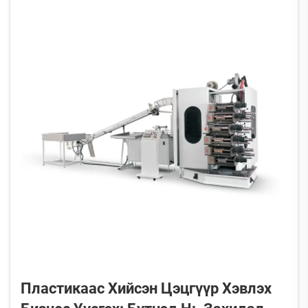
бүтээмж (break-even point) үндэснээс хэвлэх
шилдүүрүүдийн тоогоор тодорхойлогддог ...
Пластикаас Хийсэн Цэцгүүр Хэвлэх