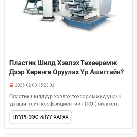
Пластик Шилд Хэвлэх Төхөөрөмж
Дээр Хөрөнгө Оруулах Үр Ашигтайн?
2026-02-03 15:23:02
Пластик шилдүүр хэвлэх төхөөрөмжид үнэнч
үр ашигтайн коэффициентийн (ROI) ойлголт.
Хөрөнгө оруулалтын бүтээмж: Төхөөрөмжийн
НҮҮРНЭЭС ИЛҮҮ ХАРАХ
үнэд хүртэл хичнээн ширхэг пластик шилдүүр
хэвлэх вэ? Дээр дурдсан пластик шилдүүр
хэвлэх төхөөрөмжид хөрөнгө оруулалтын