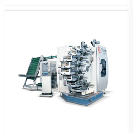
хязгаарлалт ба материалын аюулгүй байдал.
Пластик цэхэн дээр хэвлэх машинууд хоолны
зүйлстэй шууд харьцах бүх материалуудад,
жишээ нь смолуудад...