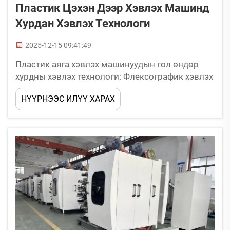
Пластик Цэхэн Дээр Хэвлэх Машинд
Хурдан Хэвлэх Технологи
2025-12-15 09:41:49
Пластик аяга хэвлэх машинуудын гол өндөр
хурдны хэвлэх технологи: Флексографик хэвлэх
арга – их хэмжээний пластик аяга үйлдвэрлэлд
НҮҮРНЭЭС ИЛҮҮ ХАРАХ
доминант Флексографик хэвлэх нь их
хэмжээний пластик аяга үйлдвэрлэлд илүүд
дуртай арга бөгөөд хурдан...