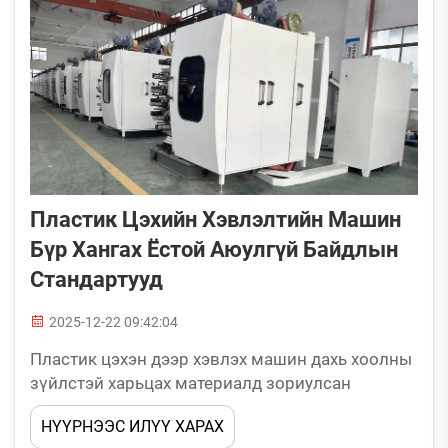
бэхэрдэг...
Пластик Цэхийн Хэвлэлтийн Машин
Бүр Хангах Ёстой Аюулгүй Байдлын
Стандартууд
2025-12-22 09:42:04
Пластик цэхэн дээр хэвлэх машин дахь хоолны
зүйлстэй харьцах материалд зориулсан
зохицуулалтын нийцлийн шаардлага: FDA 21
НҮҮРНЭЭС ИЛҮҮ ХАРАХ
CFR §177.1520 болон EU 10/2011: Шилжих