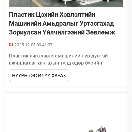
Пластик Цэхийн Хэвлэлтийн
Машинийн Амьдралыг Уртасгахад
Зориулсан Үйлчилгээний Зөвлөмж
2025-12-08 09:41:37
Пластик аяга хэвлэх машинийн үр дүнтэй
ажиллагааг хангахын тулд өдөр бүрийн
цэвэрлэгээ, савхны үйлчилгээ. Хэвлэх толбо,
НҮҮРНЭЭС ИЛҮҮ ХАРАХ
роллер, бэх, савх, конвейерийн бэхийг өдөр бүр
цэвэрлэх нь чухал. Бүх чухал хэсгийг будагны
үлдэгдэл буюу бохирдлоос сэргийлэхийн тулд
ажлын эхэнд цэвэрлэ.