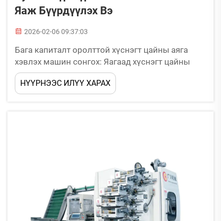
Яаж Бүүрдүүлэх Вэ
2026-02-06 09:37:03
Бага капиталт оролттой хүснэгт цайны аяга
хэвлэх машин сонгох: Яагаад хүснэгт цайны
аяга хэвлэх машинууд нь төмөр биш, өндөр
НҮҮРНЭЭС ИЛҮҮ ХАРАХ
хүчинт хүснэгт цайны аяганд хэвлэхдээ дай-
сублимацийн машинуудаас илүү үр дүнтэй вэ.
Хүснэгт цайны аяганд хэвлэх газар хүснэгт
цайны аяганд хэвлэхдээ...