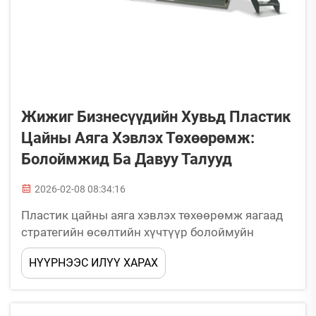
Жижиг Бизнесүүдийн Хувьд Пластик
Цайны Аяга Хэвлэх Төхөөрөмж:
Болоймжид Ба Давуу Талууд
2026-02-08 08:34:16
Пластик цайны аяга хэвлэх төхөөрөмж яагаад
стратегийн өсөлтийн хүчтүүр болоймуйн
бүрдүүлдэг вэ? Гипер-бүсгүйн, брэндтүүр
НҮҮРНЭЭС ИЛҮҮ ХАРАХ
дархан хэрэглээний ундааны савны хүсэлт
үлэмж өсөж байна. Хүмүүс өнөөдөр өөрсдийн
туршлагыг онцгой мэт мэдрүүлэхийг хүсдэг,