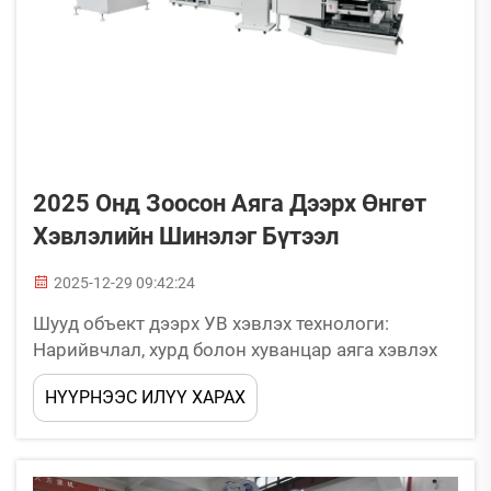
2025 Онд Зоосон Аяга Дээрх Өнгөт
Хэвлэлийн Шинэлэг Бүтээл
2025-12-29 09:42:24
Шууд объект дээрх УВ хэвлэх технологи:
Нарийвчлал, хурд болон хуванцар аяга хэвлэх
машинтай нийцэх чадвар. Ямар ч порогүй
НҮҮРНЭЭС ИЛҮҮ ХАРАХ
гадаргуу дээр өндөр нарийвчлалын өнгийг
хангахын тулд УВ-шаардагдах боодол хэрхэн
ажилладаг вэ? Эдгээр тусгай боодол нь УВ
гэрэлд өртөх үедээ гладкий гадаргуунд шууд