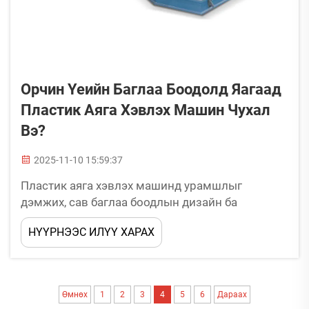
Орчин Үеийн Баглаа Боодолд Яагаад
Пластик Аяга Хэвлэх Машин Чухал
Вэ?
2025-11-10 15:59:37
Пластик аяга хэвлэх машинд урамшлыг
дэмжих, сав баглаа боодлын дизайн ба
брэндийн талаарх шинэчлэл. Пластик аяга
НҮҮРНЭЭС ИЛҮҮ ХАРАХ
хэвлэх машин сав баглаа боодлын дизайн ба
брэндийг хэрхэн хувиргаж байна вэ? Шинэ
дэвшилтэт пластик аяга хэвлэх технологи нь
брендүүдийг нарийн зураглал, олон янзын
Өмнөх
1
2
3
4
5
6
Дараах
графиктайгаар илүү бүтээлч болох боломжийг