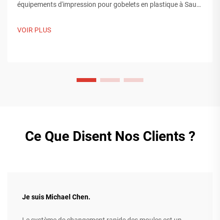
équipements d'impression pour gobelets en plastique à Saudi
Print & Pack 2025, et établi des contacts avec des acheteurs
du Moyen-Orient. Découvrez comment la fabrication
VOIR PLUS
intelligente chinoise influence les tendances mondiales de
l'emballage. En savoir plus.
Ce Que Disent Nos Clients ?
Je suis Michael Chen.