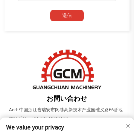
送信
お問い合わせ
Add: 中国浙江省瑞安市阁巷高新技术产业园维义路66番地
電話番号：
+86-577-65566677
We value your privacy
Eメール：
[email protected]