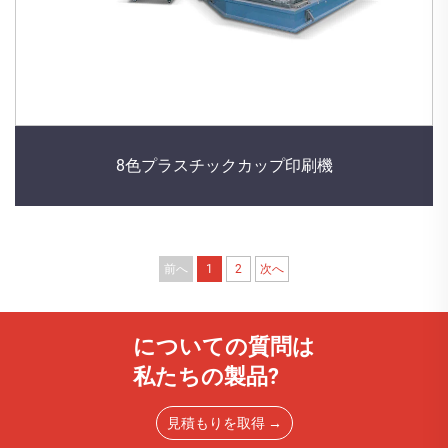
8色プラスチックカップ印刷機
前へ
1
2
次へ
についての質問は
私たちの製品?
見積もりを取得 →