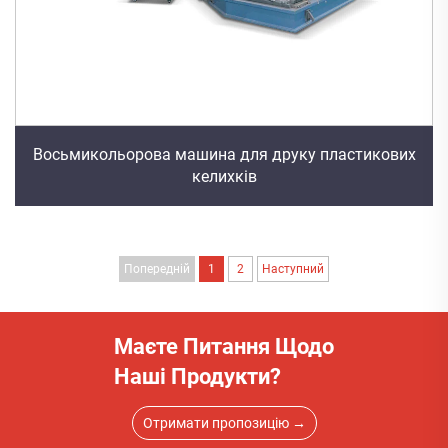
Восьмикольорова машина для друку пластикових
келихків
Попередній
1
2
Наступний
Маєте Питання Щодо
Наші Продукти?
Отримати пропозицію →