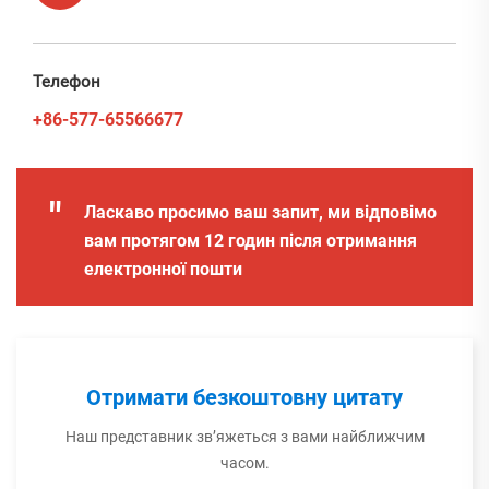
Телефон
+86-577-65566677
"
Ласкаво просимо ваш запит, ми відповімо
вам протягом 12 годин після отримання
електронної пошти
Отримати безкоштовну цитату
Наш представник зв’яжеться з вами найближчим
часом.