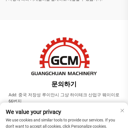
문의하기
Add: 중국 저장성 루이안시 그샹 하이테크 산업구 웨이이로
66번지
전화:
+86-577-65566677
We value your privacy
이메일:
[email protected]
We use cookies and similar tools to provide our services. If you
don't want to accept all cookies, click Personalize cookies.