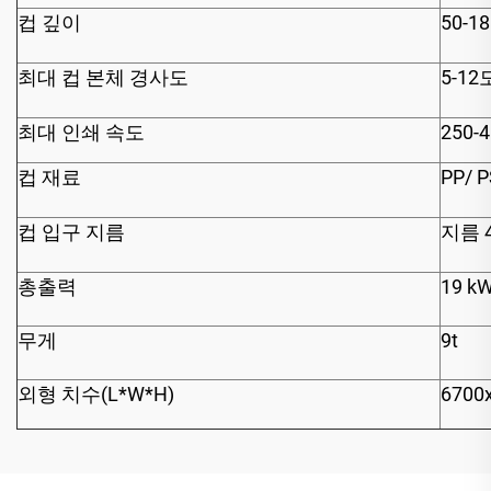
컵 깊이
50-1
최대 컵 본체 경사도
5-12
최대 인쇄 속도
250-
컵 재료
PP/ P
컵 입구 지름
지름 4
총출력
19 k
무게
9t
외형 치수(L*W*H)
6700