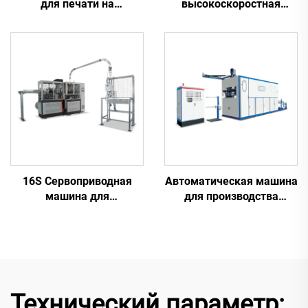
для печати на
высокоскоростная
пластиковых
машина для печати на
стаканчиках
пластиковых
стаканчиках
16S Сервоприводная
Автоматическая машина
машина для
для производства
производства бумажных
пластиковых
стаканчиков
стаканчиков
Технический параметр: