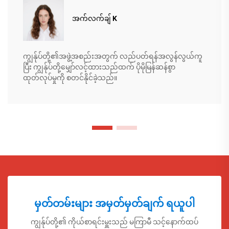
အက်လက်ချ် K
ကျွန်ုပ်တို့၏အဖွဲ့အစည်းအတွက် လည်ပတ်ရန်အလွန်လွယ်ကူ
ပြီး ကျွန်ုပ်တို့မျှော်လင့်ထားသည်ထက် ပိုမိုမြန်ဆန်စွာ
ထုတ်လုပ်မှုကို စတင်နိုင်ခဲ့သည်။
မှတ်တမ်းများ အမှတ်မှတ်ချက် ရယူပါ
ကျွန်ုပ်တို့၏ ကိုယ်စာရင်းမှူးသည် မကြာမီ သင့်နောက်ထပ်