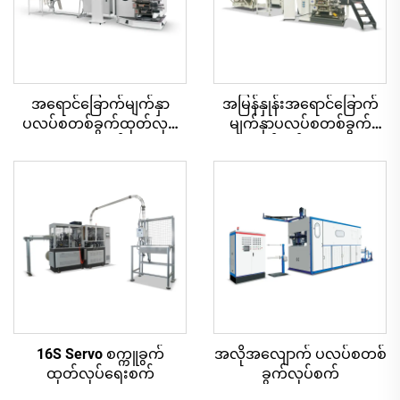
အရောင်ခြောက်မျက်နှာ
အမြန်နှုန်းအရောင်ခြောက်
ပလပ်စတစ်ခွက်ထုတ်လုပ်
မျက်နှာပလပ်စတစ်ခွက်
ရေးစက်
ထုတ်လုပ်ရေးစက်
16S Servo စက္ကူခွက်
အလိုအလျောက် ပလပ်စတစ်
ထုတ်လုပ်ရေးစက်
ခွက်လုပ်စက်