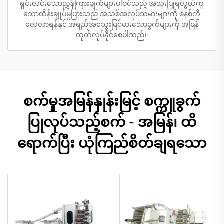
ရှင်းလင်းသောညွှန်ကြားချက်များပါဝင်သည့် အသုံးပြုရလွယ်ကူ
သောထိန်းချုပ်မှုပြားသည် အသစ်အလုပ်သမားများကို စနစ်ကို
လေ့လာရန်နှင့် အရည်အသွေးမြင့်မားသောခွက်များကို အမြန်
ထုတ်လုပ်နိုင်စေပါသည်။
စက်မှုအမြန်နှုန်းမြင့် စက္ကူခွက်
ပြုလုပ်သည့်စက် - အမြန်၊ ထိ
ရောက်ပြီး ယုံကြည်စိတ်ချရသော