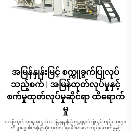
အမြန်နှုန်းမြင့် စက္ကူခွက်ပြုလုပ်
သည့်စက် | အမြန်ထုတ်လုပ်မှုနှင့်
စက်မှုထုတ်လုပ်မှုဆိုင်ရာ ထိရောက်
မှု
အမြန်ထုတ်လုပ်မှုအတွက် အမြန်နှုန်းမြင့် စက္ကူခွက်ပြုလုပ်သည့်စက်များ
ကို ရှာဖွေပါ။ အမြင့်ဆုံးထုတ်လုပ်မှု၊ ခိုင်မာသောတည်ဆောက်မှုနှင့်