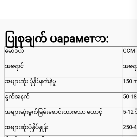
ပြုစုချက် ပараметာ:
မော်ဒယ်
GCM-
အရောင်
အရောင
အများဆုံး ပုံနှိပ်နက်နဲမှု
150 
ခွက်အနက်
50-1
အများဆုံးခွက်ခြမ်းစောင်းထားသော ထောင့်
5-12 ဒ
အများဆုံးပုံနှိပ်နှုန်း
250-4