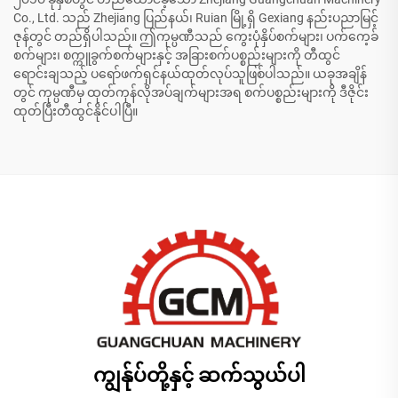
Co., Ltd. သည် Zhejiang ပြည်နယ်၊ Ruian မြို့ရှိ Gexiang နည်းပညာမြင့်
ဇုန်တွင် တည်ရှိပါသည်။ ဤကုမ္ပဏီသည် ကွေးပုံနှိပ်စက်များ၊ ပက်ကေ့ခ်
စက်များ၊ စက္ကူခွက်စက်များနှင့် အခြားစက်ပစ္စည်းများကို တီထွင်
ရောင်းချသည့် ပရော်ဖက်ရှင်နယ်ထုတ်လုပ်သူဖြစ်ပါသည်။ ယခုအချိန်
တွင် ကုမ္ပဏီမှ ထုတ်ကုန်လိုအပ်ချက်များအရ စက်ပစ္စည်းများကို ဒီဇိုင်း
ထုတ်ပြီးတီထွင်နိုင်ပါပြီ။
ကျွန်ုပ်တို့နှင့် ဆက်သွယ်ပါ