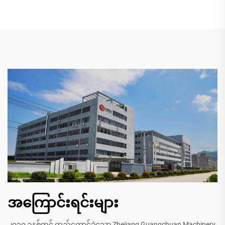
အကြောင်းရင်းများ
၂၀၁၀ ခုနှစ်တွင် တည်ထောင်ခဲ့သော Zhejiang Guangchuan Machinery