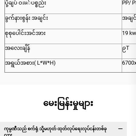
ပို့ချပ် ဝสด်ပစ္စည်း
PP/ P
ခွက်နားစွန်း အချင်း
အချင်
စုစုပေါင်းအင်အား
19 k
အလေးချိန်
၉T
အရွယ်အစား( L*W*H)
6700
မေးမြန်းမှုများ
ကုမ္ပဏီသည် စက်ရုံ သို့မဟုတ် ထုတ်လုပ်ရေးလုပ်ငန်းတစ်ခု
လား