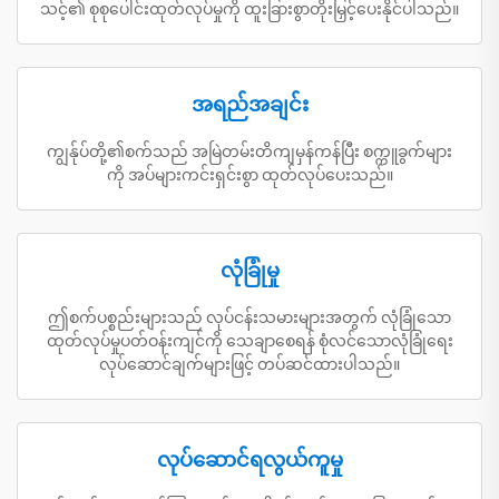
သင့်၏ စုစုပေါင်းထုတ်လုပ်မှုကို ထူးခြားစွာတိုးမြှင့်ပေးနိုင်ပါသည်။
အရည်အချင်း
ကျွန်ုပ်တို့၏စက်သည် အမြဲတမ်းတိကျမှန်ကန်ပြီး စက္ကူခွက်များ
ကို အပ်များကင်းရှင်းစွာ ထုတ်လုပ်ပေးသည်။
လုံခြုံမှု
ဤစက်ပစ္စည်းများသည် လုပ်ငန်းသမားများအတွက် လုံခြုံသော
ထုတ်လုပ်မှုပတ်ဝန်းကျင်ကို သေချာစေရန် စုံလင်သောလုံခြုံရေး
လုပ်ဆောင်ချက်များဖြင့် တပ်ဆင်ထားပါသည်။
လုပ်ဆောင်ရလွယ်ကူမှု