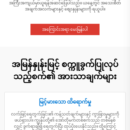
အကြီးအကျယ်မှာယူရန်အဆင်ပြေပါသည်။ ယနေ့တွင် အသေးစိတ်
အချက်အလက်များနှင့် စျေးနှုန်းများကို ရယူပါ။
အကြောင်းအရာ မေးမြန်းပါ
အမြန်နှုန်းမြင့် စက္ကူခွက်ပြုလုပ်
သည့်စက်၏ အားသာချက်များ
မြင့်မားသော ထိရောက်မှု
လက်ဖြင့်ရေတွက်ခြင်း၏ ကန့်သတ်ချက်များနှင့် ကွာခြားမှုများကို
ဖယ်ရှားပါ။ ကျွန်ုပ်တို့၏ အော်တိုမက်တစ်စက်သည် တစ်မိနစ်
လျှင် ခွက်ရာချီ၍ ရေတွက်ပြီး ထုပ်ပိုးပေးနိုင်သည်။ ထို့ကြောင့်