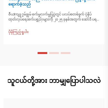
ရောက်ခဲ့သည်
ဇီယাংကျူ ဂွမ်ချွမ် စက်မှုလက်မှုပြပွဲတွင် ပလပ်စတစ်ခွက် ပုံနှိပ်
ထုတ်လုပ်ရေးစက်ပစ္စည်းများကို ၂၀၂၅ ခုနှစ်အတွက် ဆော်ဒီ ပရင့်
ပက် ပြပွဲတွင် ပြသခဲ့ပါသည်။ အရှေ့အလယ်ပိုင်းဝယ်သူများနှင့်
ချိတ်ဆက်ပါ။ တရုတ်နိုင်ငံ၏ စွာမြူနိုင်သော ထုတ်လုပ်မှုက ကမ္
ပိုမိုကြည့်ရှုပါ။
ဘာ့ထုပ်ပိုးမှု ပုံစံများကို မည်ကဲ့သို့ပုံဖော်နေသည်ကို ရှာဖွေတွေ့ရှိ
ပါသည်။ ပိုမိုလေ့လာပါ။
သူငယ်တို့အား ဘာမျှပြောပါသလဲ