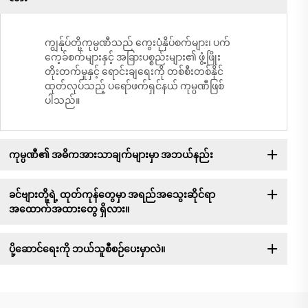
ကျွန်ုပ်တို့ကုမ္ပဏီသည် ကွေးပုံနှိပ်စက်များ၊ ပက်
ကေ့ခ်စက်များနှင့် အခြားပစ္စည်းများ၏ ဖွံ့ဖြိုး
တိုးတက်မှုနှင့် ရောင်းချရေးကို တစ်စီးတစ်နိုင်
ထုတ်လုပ်သည့် ပရော်ဖက်ရှင်နယ် ကုမ္ပဏီဖြစ်
ပါသည်။
ကုမ္ပဏီ၏ အဓိကအားသာချက်များမှာ အဘယ်နည်း
ခင်ဗျားတို့ရဲ့ ထုတ်ကုန်တွေမှာ အရည်အသွေးဆိုင်ရာ
အထောက်အထားတွေ ရှိလား။
ပို့ဆောင်ရေးကို ဘယ်သူစီစဉ်ပေးမှာလဲ။