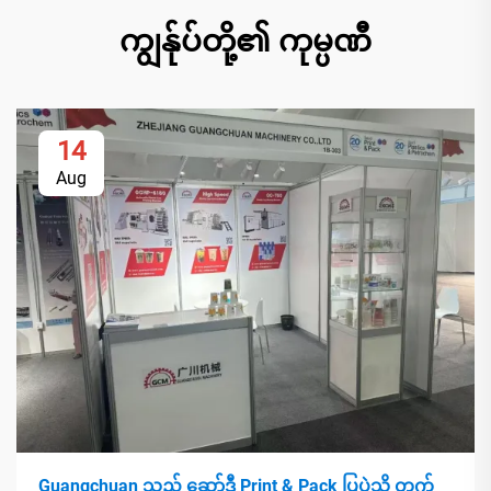
ကျွန်ုပ်တို့၏ ကုမ္ပဏီ
14
Aug
Guangchuan သည် ဆော်ဒီ Print & Pack ပြပွဲသို့ တက်