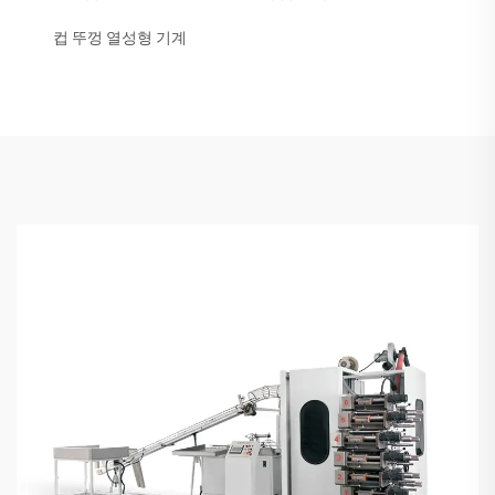
컵 뚜껑 열성형 기계