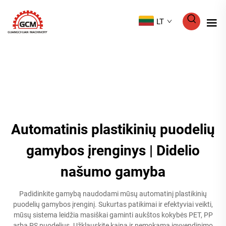
LT
Automatinis plastikinių puodelių
gamybos įrenginys | Didelio
našumo gamyba
Padidinkite gamybą naudodami mūsų automatinį plastikinių
puodelių gamybos įrenginį. Sukurtas patikimai ir efektyviai veikti,
mūsų sistema leidžia masiškai gaminti aukštos kokybės PET, PP
arba PS puodelius. Užklauskite kainą ir nemokamą įgyvendinimo