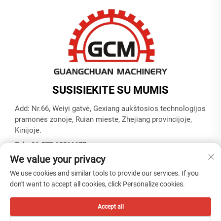
SUSISIEKITE SU MUMIS
Add: Nr.66, Weiyi gatvė, Gexiang aukštosios technologijos
pramonės zonoje, Ruian mieste, Zhejiang provincijoje,
Kinijoje.
Tel:
+86-577-65566677
We value your privacy
El. paštas:
[email protected]
We use cookies and similar tools to provide our services. If you
don't want to accept all cookies, click Personalize cookies.
Autoriaus teisės © ZHEJIANG GUANGCHUAN MACHINERY
CO. LTD -
Privatumo politika
Accept all