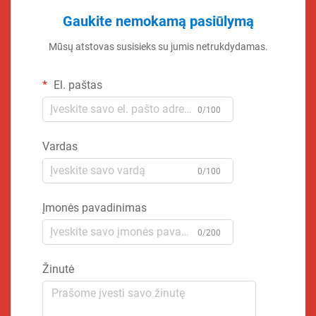
Gaukite nemokamą pasiūlymą
Mūsų atstovas susisieks su jumis netrukdydamas.
El. paštas
0/100
Vardas
0/100
Įmonės pavadinimas
0/200
Žinutė