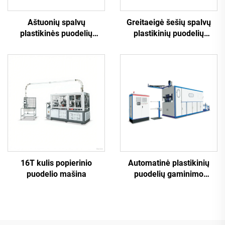
Aštuonių spalvų
Greitaeigė šešių spalvų
plastikinės puodelių
plastikinių puodelių
spausdinimo mašina
spausdinimo mašina
16T kulis popierinio
Automatinė plastikinių
puodelio mašina
puodelių gaminimo
mašina