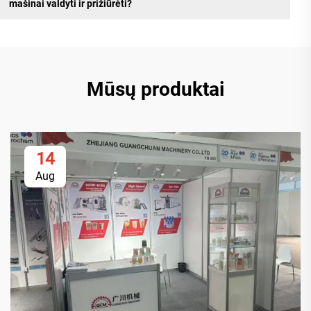
mašinai valdyti ir prižiūrėti?
Mūsų produktai
14
Aug