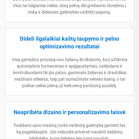
Visa tai teigiamai veikia Jūsų pelną dėl greitesnio išvedimo į
rinką ir didesnės galimybės uždirbti pajamų.
Dideli ilgalaikiai kaštų taupymo ir pelno
optimizavimo rezultatai
Visą gamybos procesą nuo žaliavų iki tikslumo, kurį užtikrina
automatinis formavimas ir apipjaustymas, valdydami ir
kontroliuodami tik jūs patys, gaminate žaliavas ir drastiškai
mažinate atliekas, taip pat sumažinate vieneto kainą, o tai
puikiai veikia pelną už kiekvieną parduotą puodelį.
Neapribėta dizaino ir personalizavimo laisvė
Turėdami savo mašiną turite neribotą galimybę gaminti tai,
ką pageidaujate. Jūs nebusite priversti naudoti šablonų
biblioteką, kurią tiekėjas leis jums naudoti.