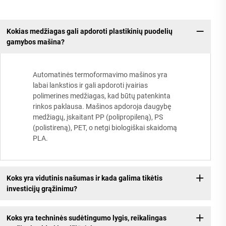
Kokias medžiagas gali apdoroti plastikinių puodelių
gamybos mašina?
Automatinės termoformavimo mašinos yra
labai lankstios ir gali apdoroti įvairias
polimerines medžiagas, kad būtų patenkinta
rinkos paklausa. Mašinos apdoroja daugybę
medžiagų, įskaitant PP (polipropileną), PS
(polistireną), PET, o netgi biologiškai skaidomą
PLA.
Koks yra vidutinis našumas ir kada galima tikėtis
investicijų grąžinimu?
Koks yra techninės sudėtingumo lygis, reikalingas