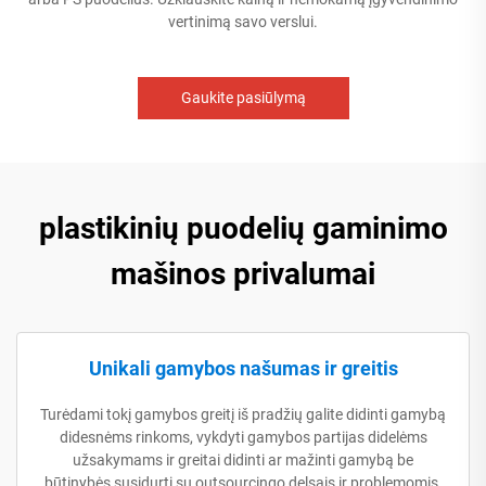
vertinimą savo verslui.
Gaukite pasiūlymą
plastikinių puodelių gaminimo
mašinos privalumai
Unikali gamybos našumas ir greitis
Turėdami tokį gamybos greitį iš pradžių galite didinti gamybą
didesnėms rinkoms, vykdyti gamybos partijas didelėms
užsakymams ir greitai didinti ar mažinti gamybą be
būtinybės susidurti su outsourcingo delsais ir problemomis.