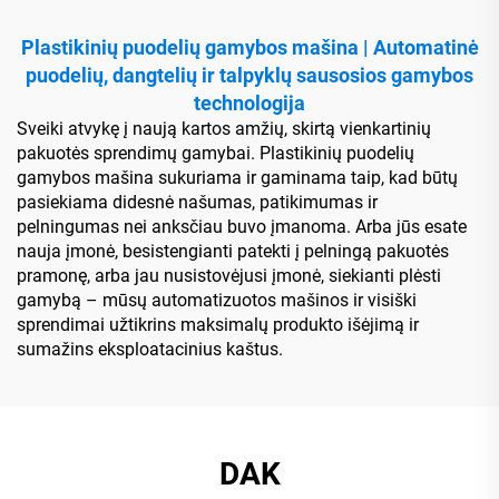
Plastikinių puodelių gamybos mašina | Automatinė
puodelių, dangtelių ir talpyklų sausosios gamybos
technologija
Sveiki atvykę į naują kartos amžių, skirtą vienkartinių
pakuotės sprendimų gamybai. Plastikinių puodelių
gamybos mašina sukuriama ir gaminama taip, kad būtų
pasiekiama didesnė našumas, patikimumas ir
pelningumas nei anksčiau buvo įmanoma. Arba jūs esate
nauja įmonė, besistengianti patekti į pelningą pakuotės
pramonę, arba jau nusistovėjusi įmonė, siekianti plėsti
gamybą – mūsų automatizuotos mašinos ir visiški
sprendimai užtikrins maksimalų produkto išėjimą ir
sumažins eksploatacinius kaštus.
DAK