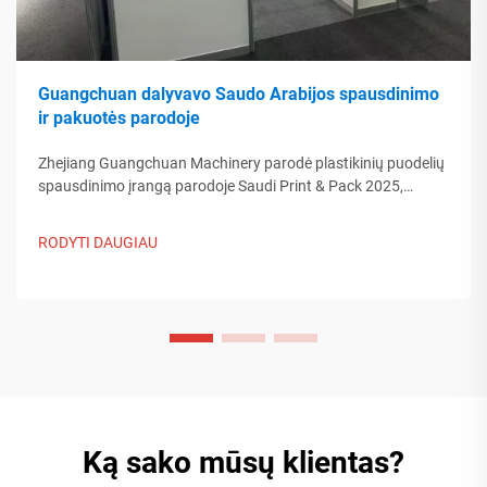
Guangchuan dalyvavo Saudo Arabijos spausdinimo
ir pakuotės parodoje
Zhejiang Guangchuan Machinery parodė plastikinių puodelių
spausdinimo įrangą parodoje Saudi Print & Pack 2025,
bendraudama su Artimųjų Rytų pirkėjais. Sužinokite, kaip
Kinijos protinga gamyba formuoja pasaulinės pakuotės
RODYTI DAUGIAU
tendencijas. Skaityti daugiau.
Ką sako mūsų klientas?