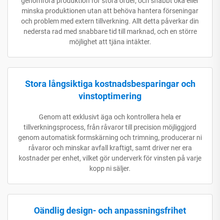
genomföra produktion för stora order, och snabbt öka eller
minska produktionen utan att behöva hantera förseningar
och problem med extern tillverkning. Allt detta påverkar din
nedersta rad med snabbare tid till marknad, och en större
möjlighet att tjäna intäkter.
Stora långsiktiga kostnadsbesparingar och
vinstoptimering
Genom att exklusivt äga och kontrollera hela er
tillverkningsprocess, från råvaror till precision möjliggjord
genom automatisk formskärning och trimning, producerar ni
råvaror och minskar avfall kraftigt, samt driver ner era
kostnader per enhet, vilket gör underverk för vinsten på varje
kopp ni säljer.
Oändlig design- och anpassningsfrihet