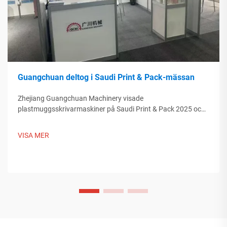
Guangchuan deltog i Saudi Print & Pack-mässan
Zhejiang Guangchuan Machinery visade
plastmuggsskrivarmaskiner på Saudi Print & Pack 2025 och
knöt kontakter med köpare från Mellanöstern. Upptäck hur
kinesisk smart tillverkning formar globala
VISA MER
förpackningstrender. Läs mer.