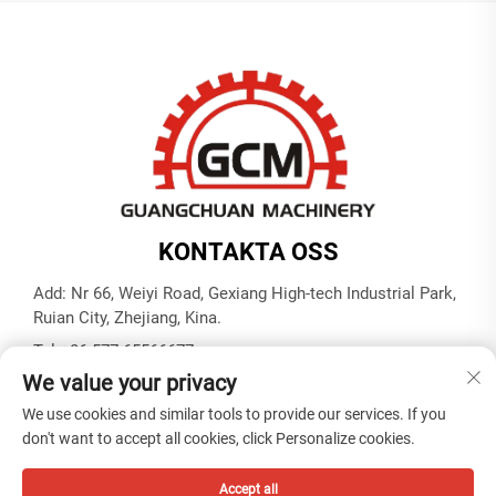
KONTAKTA OSS
Add: Nr 66, Weiyi Road, Gexiang High-tech Industrial Park,
Ruian City, Zhejiang, Kina.
Tel:
+86-577-65566677
We value your privacy
E-post:
[email protected]
We use cookies and similar tools to provide our services. If you
don't want to accept all cookies, click Personalize cookies.
Copyright © ZHEJIANG GUANGCHUAN MACHINERY CO.
LTD -
Integritetspolicy
Accept all