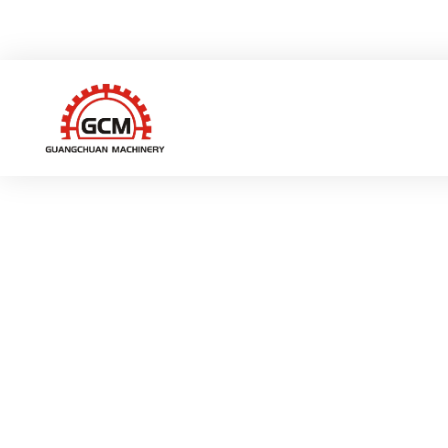
중국 저장성 루이안시 그샹 하이테크 산업구 웨이이로 66