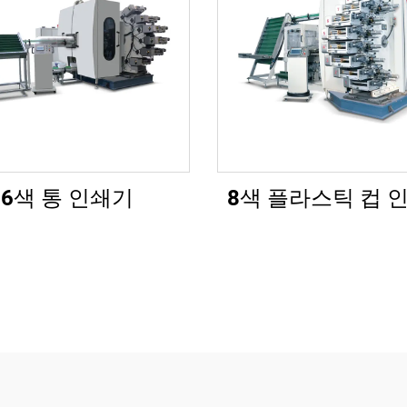
6색 통 인쇄기
8색 플라스틱 컵 