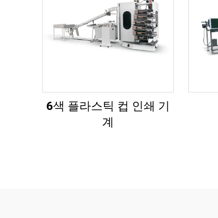
6색 플라스틱 컵 인쇄 기
계