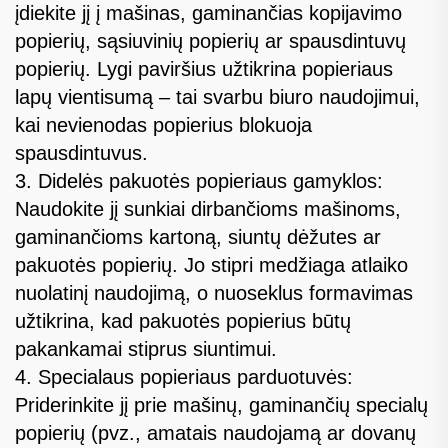
įdiekite jį į mašinas, gaminančias kopijavimo
popierių, sąsiuvinių popierių ar spausdintuvų
popierių. Lygi paviršius užtikrina popieriaus
lapų vientisumą – tai svarbu biuro naudojimui,
kai nevienodas popierius blokuoja
spausdintuvus.
3. Didelės pakuotės popieriaus gamyklos:
Naudokite jį sunkiai dirbančioms mašinoms,
gaminančioms kartoną, siuntų dėžutes ar
pakuotės popierių. Jo stipri medžiaga atlaiko
nuolatinį naudojimą, o nuoseklus formavimas
užtikrina, kad pakuotės popierius būtų
pakankamai stiprus siuntimui.
4. Specialaus popieriaus parduotuvės:
Priderinkite jį prie mašinų, gaminančių specialų
popierių (pvz., amatais naudojamą ar dovanų