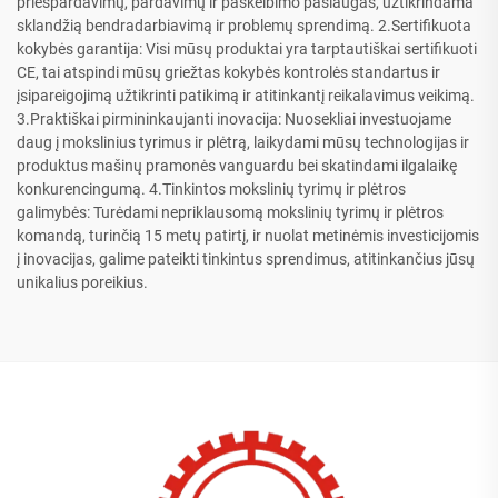
priešpardavimų, pardavimų ir paskelbimo paslaugas, užtikrindama
sklandžią bendradarbiavimą ir problemų sprendimą. 2.Sertifikuota
kokybės garantija: Visi mūsų produktai yra tarptautiškai sertifikuoti
CE, tai atspindi mūsų griežtas kokybės kontrolės standartus ir
įsipareigojimą užtikrinti patikimą ir atitinkantį reikalavimus veikimą.
3.Praktiškai pirmininkaujanti inovacija: Nuosekliai investuojame
daug į mokslinius tyrimus ir plėtrą, laikydami mūsų technologijas ir
produktus mašinų pramonės vanguardu bei skatindami ilgalaikę
konkurencingumą. 4.Tinkintos mokslinių tyrimų ir plėtros
galimybės: Turėdami nepriklausomą mokslinių tyrimų ir plėtros
komandą, turinčią 15 metų patirtį, ir nuolat metinėmis investicijomis
į inovacijas, galime pateikti tinkintus sprendimus, atitinkančius jūsų
unikalius poreikius.