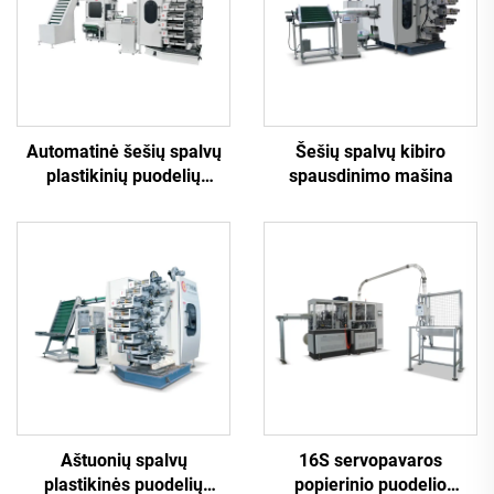
Automatinė šešių spalvų
Šešių spalvų kibiro
plastikinių puodelių
spausdinimo mašina
spausdinimo mašina
Aštuonių spalvų
16S servopavaros
plastikinės puodelių
popierinio puodelio