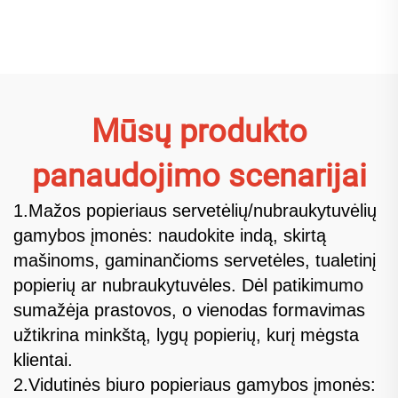
spausdinimo mašina
mašina
Mūsų produkto
panaudojimo scenarijai
1.Mažos popieriaus servetėlių/nubraukytuvėlių
gamybos įmonės: naudokite indą, skirtą
mašinoms, gaminančioms servetėles, tualetinį
popierių ar nubraukytuvėles. Dėl patikimumo
sumažėja prastovos, o vienodas formavimas
užtikrina minkštą, lygų popierių, kurį mėgsta
klientai.
2.Vidutinės biuro popieriaus gamybos įmonės: