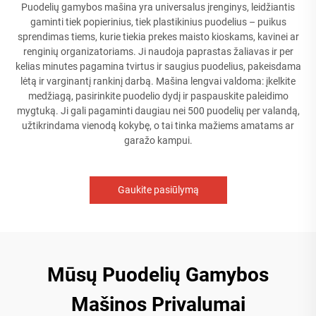
Puodelių gamybos mašina yra universalus įrenginys, leidžiantis
gaminti tiek popierinius, tiek plastikinius puodelius – puikus
sprendimas tiems, kurie tiekia prekes maisto kioskams, kavinei ar
renginių organizatoriams. Ji naudoja paprastas žaliavas ir per
kelias minutes pagamina tvirtus ir saugius puodelius, pakeisdama
lėtą ir varginantį rankinį darbą. Mašina lengvai valdoma: įkelkite
medžiagą, pasirinkite puodelio dydį ir paspauskite paleidimo
mygtuką. Ji gali pagaminti daugiau nei 500 puodelių per valandą,
užtikrindama vienodą kokybę, o tai tinka mažiems amatams ar
garažo kampui.
Gaukite pasiūlymą
Mūsų Puodelių Gamybos
Mašinos Privalumai