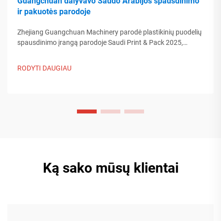
Guangchuan dalyvavo Saudo Arabijos spausdinimo
ir pakuotės parodoje
Zhejiang Guangchuan Machinery parodė plastikinių puodelių
spausdinimo įrangą parodoje Saudi Print & Pack 2025,
bendraudama su Artimųjų Rytų pirkėjais. Sužinokite, kaip
Kinijos protinga gamyba formuoja pasaulinės pakuotės
RODYTI DAUGIAU
tendencijas. Skaityti daugiau.
Ką sako mūsų klientai