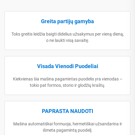
Greita partijų gamyba
Toks greitis leidžia baigti didelius užsakymus per vieną dieną,
o ne laukti visą savaitę.
Visada Vienodi Puodeliai
Kiekvienas šia mašina pagamintas puodelis yra vienodas –
tokio pat formos, storio ir glodžių kraštų.
PAPRASTA NAUDOTI
Mašina automatiškai formuoja, hermetiškai užsandarina ir
išmeta pagamintą puodelį.