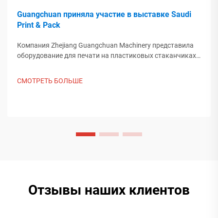
Guangchuan приняла участие в выставке Saudi
Print & Pack
Компания Zhejiang Guangchuan Machinery представила
оборудование для печати на пластиковых стаканчиках
на выставке Saudi Print & Pack 2025 и установила
контакт с покупателями из Ближнего Востока. Узнайте,
СМОТРЕТЬ БОЛЬШЕ
как китайское интеллектуальное производство
формирует мировые тенденции упаковки. Подробнее.
Отзывы наших клиентов