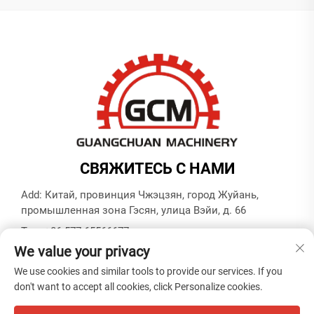
СВЯЖИТЕСЬ С НАМИ
Add: Китай, провинция Чжэцзян, город Жуйань,
промышленная зона Гэсян, улица Вэйи, д. 66
Тел.:
+86-577-65566677
We value your privacy
E-mail:
[email protected]
We use cookies and similar tools to provide our services. If you
don't want to accept all cookies, click Personalize cookies.
© Copyright ZHEJIANG GUANGCHUAN MACHINERY CO.