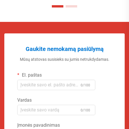
Gaukite nemokamą pasiūlymą
Mūsų atstovas susisieks su jumis netrukdydamas.
El. paštas
0/100
Vardas
0/100
Įmonės pavadinimas