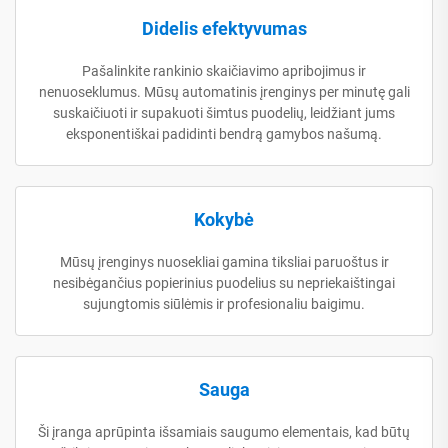
Didelis efektyvumas
Pašalinkite rankinio skaičiavimo apribojimus ir
nenuoseklumus. Mūsų automatinis įrenginys per minutę gali
suskaičiuoti ir supakuoti šimtus puodelių, leidžiant jums
eksponentiškai padidinti bendrą gamybos našumą.
Kokybė
Mūsų įrenginys nuosekliai gamina tiksliai paruoštus ir
nesibėgančius popierinius puodelius su nepriekaištingai
sujungtomis siūlėmis ir profesionaliu baigimu.
Sauga
Ši įranga aprūpinta išsamiais saugumo elementais, kad būtų