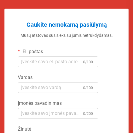
Gaukite nemokamą pasiūlymą
Mūsų atstovas susisieks su jumis netrukdydamas.
El. paštas
0/100
Vardas
0/100
Įmonės pavadinimas
0/200
Žinutė