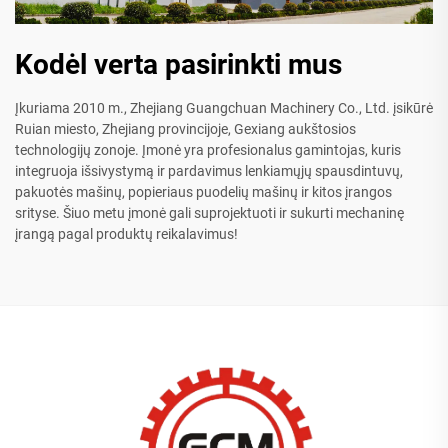
Kodėl verta pasirinkti mus
Įkuriama 2010 m., Zhejiang Guangchuan Machinery Co., Ltd. įsikūrė
Ruian miesto, Zhejiang provincijoje, Gexiang aukštosios
technologijų zonoje. Įmonė yra profesionalus gamintojas, kuris
integruoja išsivystymą ir pardavimus lenkiamųjų spausdintuvų,
pakuotės mašinų, popieriaus puodelių mašinų ir kitos įrangos
srityse. Šiuo metu įmonė gali suprojektuoti ir sukurti mechaninę
įrangą pagal produktų reikalavimus!