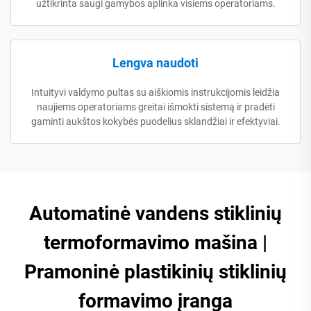
užtikrinta saugi gamybos aplinka visiems operatoriams.
Lengva naudoti
Intuityvi valdymo pultas su aiškiomis instrukcijomis leidžia
naujiems operatoriams greitai išmokti sistemą ir pradėti
gaminti aukštos kokybės puodelius sklandžiai ir efektyviai.
Automatinė vandens stiklinių
termoformavimo mašina |
Pramoninė plastikinių stiklinių
formavimo įranga