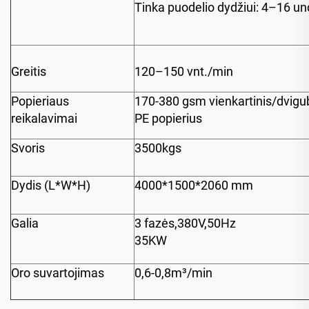
Tinka puodelio dydžiui: 4–16 un
Greitis
120–150 vnt./min
Popieriaus
170-380 gsm vienkartinis/dvigu
reikalavimai
PE popierius
Svoris
3500kgs
Dydis (L*W*H)
4000*1500*2060 mm
Galia
3 fazės,380V,50Hz
35KW
Oro suvartojimas
0,6-0,8m³/min