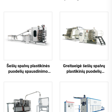
Šešių spalvų plastikinės
Greitaeigė šešių spalvų
puodelių spausdinimo
plastikinių puodelių
mašina
spausdinimo mašina