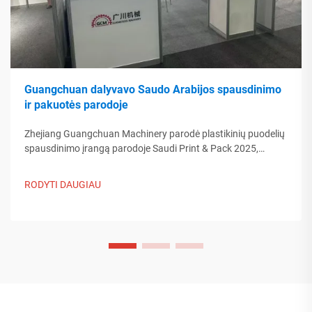
Guangchuan dalyvavo Saudo Arabijos spausdinimo
ir pakuotės parodoje
Zhejiang Guangchuan Machinery parodė plastikinių puodelių
spausdinimo įrangą parodoje Saudi Print & Pack 2025,
bendraudama su Artimųjų Rytų pirkėjais. Sužinokite, kaip
Kinijos protinga gamyba formuoja pasaulinės pakuotės
RODYTI DAUGIAU
tendencijas. Skaityti daugiau.