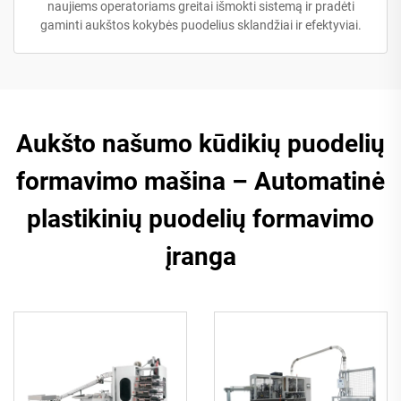
naujiems operatoriams greitai išmokti sistemą ir pradėti
gaminti aukštos kokybės puodelius sklandžiai ir efektyviai.
Aukšto našumo kūdikių puodelių
formavimo mašina – Automatinė
plastikinių puodelių formavimo
įranga