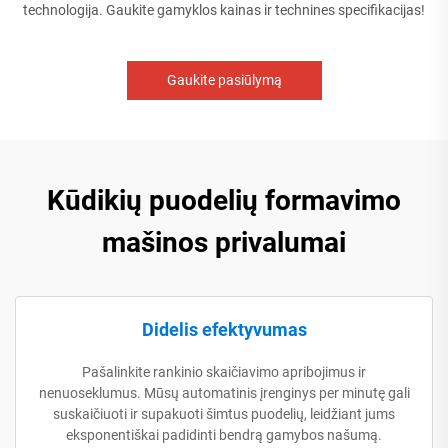
technologija. Gaukite gamyklos kainas ir technines specifikacijas!
Gaukite pasiūlymą
Kūdikių puodelių formavimo
mašinos privalumai
Didelis efektyvumas
Pašalinkite rankinio skaičiavimo apribojimus ir
nenuoseklumus. Mūsų automatinis įrenginys per minutę gali
suskaičiuoti ir supakuoti šimtus puodelių, leidžiant jums
eksponentiškai padidinti bendrą gamybos našumą.