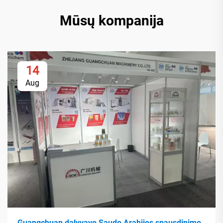
Mūsų kompanija
14
Aug
Guangchuan dalyvavo Saudo Arabijos spausdinimo