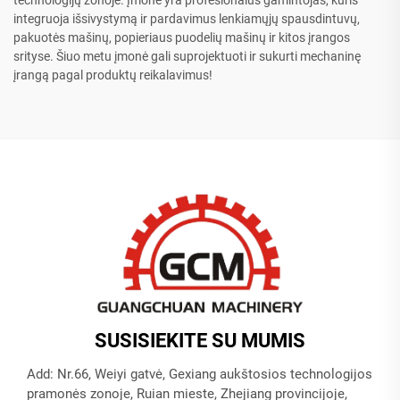
technologijų zonoje. Įmonė yra profesionalus gamintojas, kuris
integruoja išsivystymą ir pardavimus lenkiamųjų spausdintuvų,
pakuotės mašinų, popieriaus puodelių mašinų ir kitos įrangos
srityse. Šiuo metu įmonė gali suprojektuoti ir sukurti mechaninę
įrangą pagal produktų reikalavimus!
SUSISIEKITE SU MUMIS
Add: Nr.66, Weiyi gatvė, Gexiang aukštosios technologijos
pramonės zonoje, Ruian mieste, Zhejiang provincijoje,