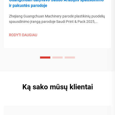
ir pakuotės parodoje
Zhejiang Guangchuan Machinery parodė plastikinių puodelių
spausdinimo įrangą parodoje Saudi Print & Pack 2025,
bendraudama su Artimųjų Rytų pirkėjais. Sužinokite, kaip
Kinijos protinga gamyba formuoja pasaulinės pakuotės
RODYTI DAUGIAU
tendencijas. Skaityti daugiau.
Ką sako mūsų klientai