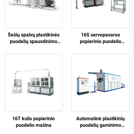
Šešių spalvų plastikinės
16S servopavaros
puodelių spausdinimo
popierinio puodelio
mašina
mašina
16T kulis popierinio
Automatinė plastikinių
puodelio mašina
puodelių gaminimo
mašina