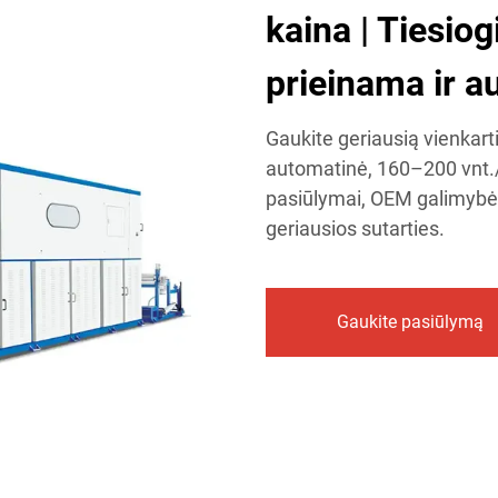
kaina | Tiesiog
prieinama ir 
Gaukite geriausią vienkar
automatinė, 160–200 vnt./
pasiūlymai, OEM galimybės 
geriausios sutarties.
Gaukite pasiūlymą