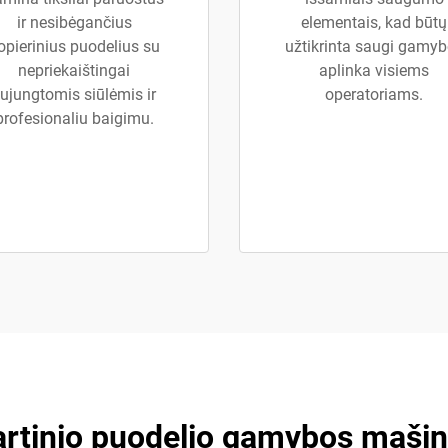
ir nesibėgančius
elementais, kad būtų
opierinius puodelius su
užtikrinta saugi gamy
nepriekaištingai
aplinka visiems
ujungtomis siūlėmis ir
operatoriams.
profesionaliu baigimu.
rtinio puodelio gamybos mašin