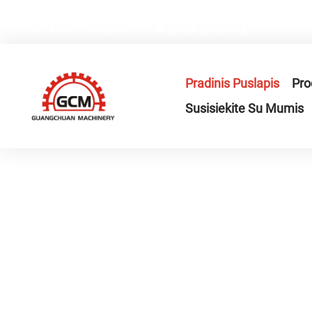
Nr.66, Weiyi gatvė, Gexiang aukštosios technologijos pram
+86-577-65566677
[email protected]
Pradinis Puslapis
Pro
Susisiekite Su Mumis