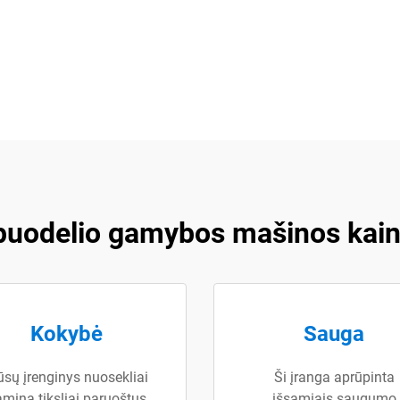
 puodelio gamybos mašinos kain
Kokybė
Sauga
sų įrenginys nuosekliai
Ši įranga aprūpinta
mina tiksliai paruoštus
išsamiais saugumo