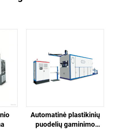
inio
Automatinė plastikinių
na
puodelių gaminimo