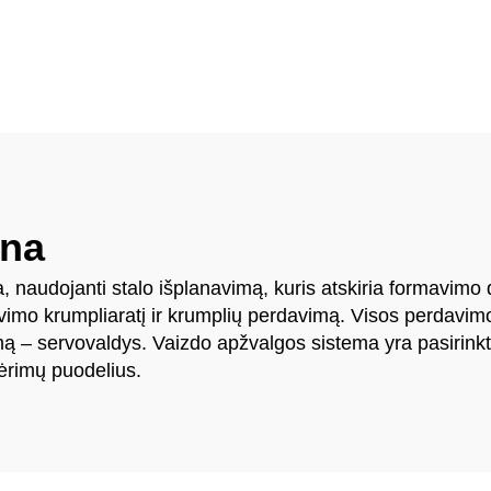
mašina
ina
a, naudojanti stalo išplanavimą, kuris atskiria formavim
savimo krumpliaratį ir krumplių perdavimą. Visos perdav
imą – servovaldys. Vaizdo apžvalgos sistema yra pasirinkt
gėrimų puodelius.