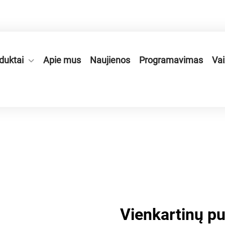
onės zonoje, Ruian mieste, Zhejiang provincijoje, Kinijoje.
duktai
Apie mus
Naujienos
Programavimas
Vai
Vienkartinų p