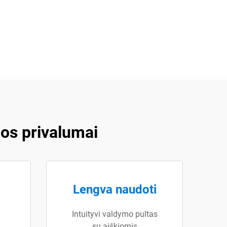
os privalumai
Lengva naudoti
Intuityvi valdymo pultas
su aiškiomis