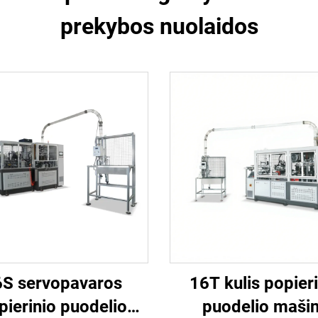
prekybos nuolaidos
6S servopavaros
16T kulis popier
pierinio puodelio
puodelio maši