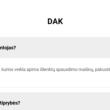
DAK
ntojas?
 kurios veikla apima išlenktų spausdimo mašinų, pakuotės
tiprybės?