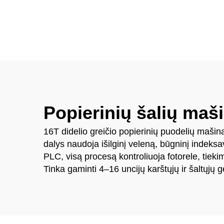
spausdinimo mašina
Popierinių šalių maš
16T didelio greičio popierinių puodelių mašin
dalys naudoja išilginį veleną, būgninį indek
PLC, visą procesą kontroliuoja fotorele, tiek
Tinka gaminti 4–16 uncijų karštųjų ir šaltųjų 