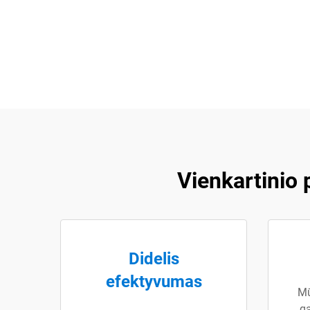
Vienkartinio
Didelis
efektyvumas
Mū
ga