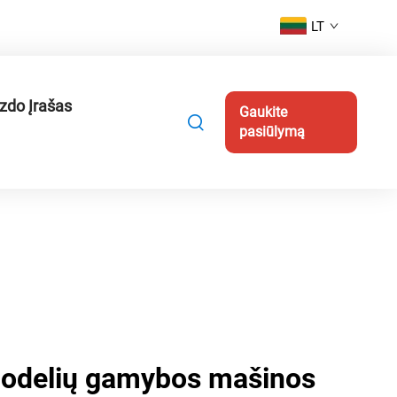
LT
zdo Įrašas
Gaukite
pasiūlymą
uodelių gamybos mašinos