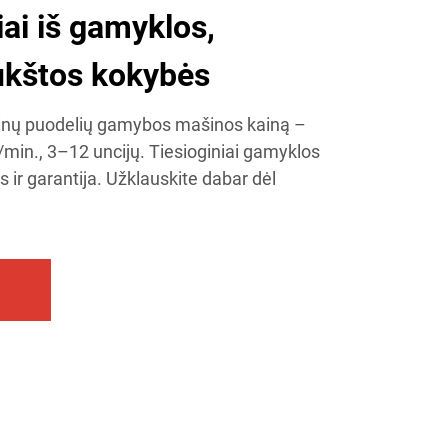
iai iš gamyklos,
aukštos kokybės
tinų puodelių gamybos mašinos kainą –
min., 3–12 uncijų. Tiesioginiai gamyklos
ir garantija. Užklauskite dabar dėl