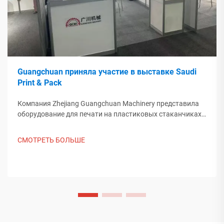
Guangchuan приняла участие в выставке Saudi
Print & Pack
Компания Zhejiang Guangchuan Machinery представила
оборудование для печати на пластиковых стаканчиках
на выставке Saudi Print & Pack 2025 и установила
контакт с покупателями из Ближнего Востока. Узнайте,
СМОТРЕТЬ БОЛЬШЕ
как китайское интеллектуальное производство
формирует мировые тенденции упаковки. Подробнее.