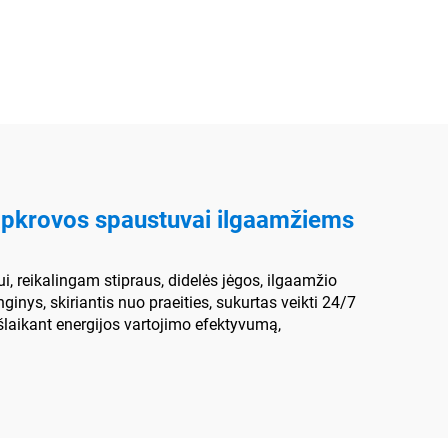
ina
mašina
 apkrovos spaustuvai ilgaamžiems
i, reikalingam stipraus, didelės jėgos, ilgaamžio
ginys, skiriantis nuo praeities, sukurtas veikti 24/7
šlaikant energijos vartojimo efektyvumą,