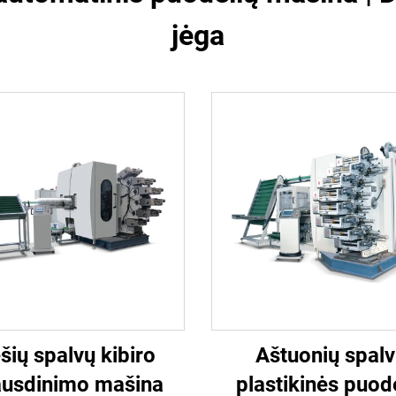
jėga
šių spalvų kibiro
Aštuonių spal
usdinimo mašina
plastikinės puod