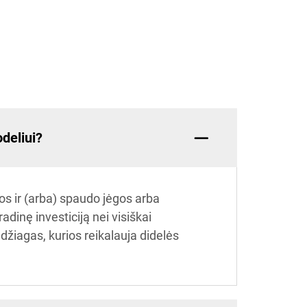
odeliui?
ios ir (arba) spaudo jėgos arba
inę investiciją nei visiškai
džiagas, kurios reikalauja didelės