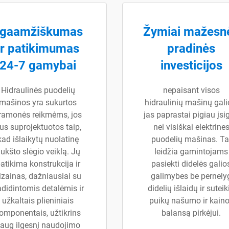
lgaamžiškumas
Žymiai mažesn
ir patikimumas
pradinės
24-7 gamybai
investicijos
Hidraulinės puodelių
nepaisant visos
mašinos yra sukurtos
hidraulinių mašinų gali
ramonės reikmėms, jos
jas paprastai pigiau įsig
us suprojektuotos taip,
nei visiškai elektrine
kad išlaikytų nuolatinę
puodelių mašinas. Ta
ukšto slėgio veiklą. Jų
leidžia gamintojams
atikima konstrukcija ir
pasiekti didelės galio
izainas, dažniausiai su
galimybes be pernely
didintomis detalėmis ir
didelių išlaidų ir suteik
užkaltais plieniniais
puikų našumo ir kain
omponentais, užtikrins
balansą pirkėjui.
aug ilgesnį naudojimo