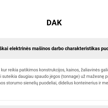
DAK
iškai elektrinės mašinos darbo charakteristikas pu
kur reikia patikimos konstrukcijos, kainos, žaliavinės gal
 suteikia daugiau spaudo jėgos (tonnage) už mažesnę prad
s storumo sienelių puodeliai, didelius konteinerius ir me