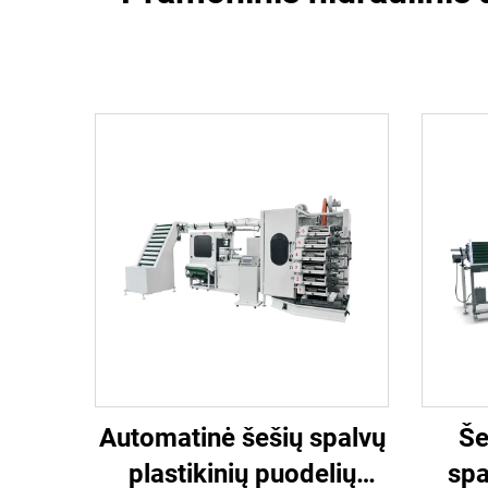
Automatinė šešių spalvų
Še
plastikinių puodelių
spa