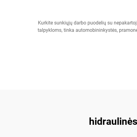
Kurkite sunkiųjų darbo puodelių su nepakart
talpykloms, tinka automobininkystės, pramonė
hidraulinė