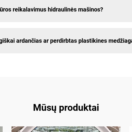
žiūros reikalavimus hidraulinės mašinos?
ogiškai ardančias ar perdirbtas plastikines medžia
Mūsų produktai