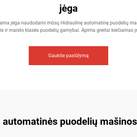
jėga
ojama jėga naudodami mūsų Hidraulinę automatinę puodelių ma
s ir maisto klasės puodelių gamybai. Apima greitai keičiamas įr
Gaukite pasiūlymą
s automatinės puodelių mašinos