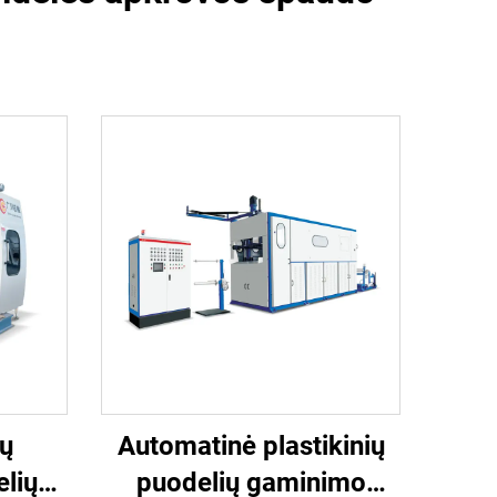
vų
Automatinė plastikinių
elių
puodelių gaminimo