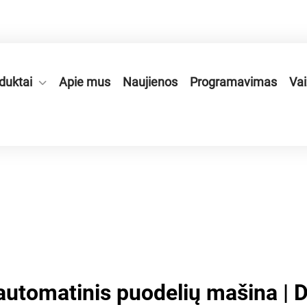
onės zonoje, Ruian mieste, Zhejiang provincijoje, Kinijoje.
duktai
Apie mus
Naujienos
Programavimas
Vai
 automatinis puodelių mašina | 