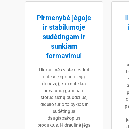
Pirmenybė jėgoje
I
ir stabilumoje
sudėtingam ir
sunkiam
formavimui
p
Hidraulinės sistemos turi
b
didesnę spaudo jėgą
(tonažą), kuri suteikia
a
privalumą gaminant
p
storus sienų puodelius,
d
didelio tūrio talpyklas ir
pa
sudėtingus
daugiapakopius
k
produktus. Hidraulinė jėga
d