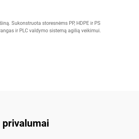
šiną. Sukonstruota storesnėms PP, HDPE ir PS
angas ir PLC valdymo sistemą agilią veikimui.
 privalumai