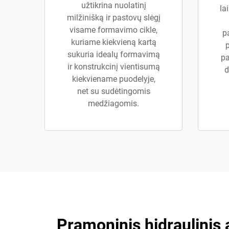
užtikrina nuolatinį
la
milžinišką ir pastovų slėgį
visame formavimo cikle,
p
kuriame kiekvieną kartą
sukuria idealų formavimą
pa
ir konstrukcinį vientisumą
d
kiekviename puodelyje,
net su sudėtingomis
medžiagomis.
Pramoninis hidraulinis