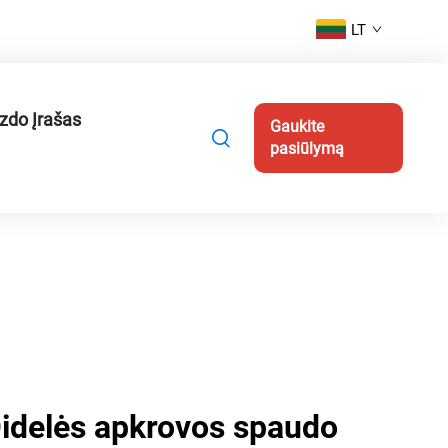
LT
zdo Įrašas
Gaukite
pasiūlymą
Didelės apkrovos spaudo