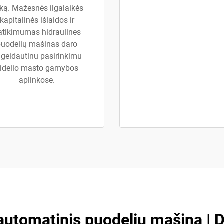
iką. Mažesnės ilgalaikės
kapitalinės išlaidos ir
atikimumas hidraulines
puodelių mašinas daro
geidautinu pasirinkimu
idelio masto gamybos
aplinkose.
 automatinis puodelių mašina | 