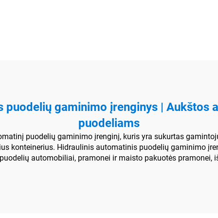
spausdinimo maš
s puodelių gaminimo įrenginys | Aukštos
puodeliams
omatinį puodelių gaminimo įrenginį, kuris yra sukurtas gamintoju
inius konteinerius. Hidraulinis automatinis puodelių gaminimo įren
 puodelių automobiliai, pramonei ir maisto pakuotės pramonei, i