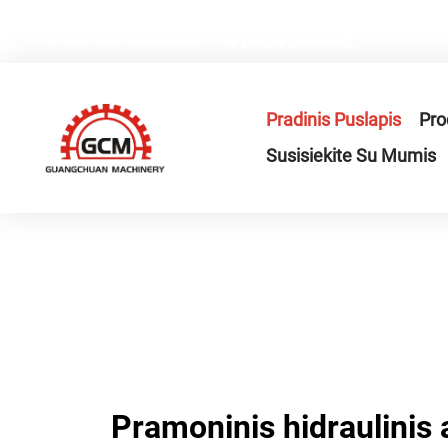
Nr.66, Weiyi gatvė, Gexiang aukštosios technologijos pram
+86-577-65566677
[email protected]
Pradinis Puslapis
Pro
Susisiekite Su Mumis
Pramoninis hidraulinis