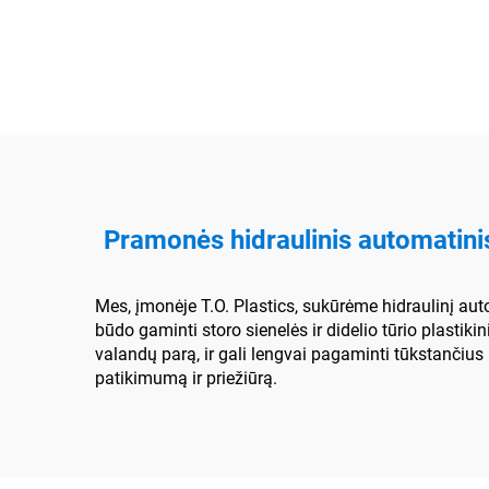
spausdinimo mašina
Pramonės hidraulinis automatini
Mes, įmonėje T.O. Plastics, sukūrėme hidraulinį aut
būdo gaminti storo sienelės ir didelio tūrio plastik
valandų parą, ir gali lengvai pagaminti tūkstančius
patikimumą ir priežiūrą.