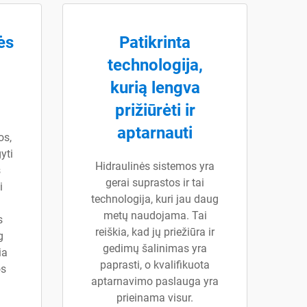
ės
Patikrinta
technologija,
kurią lengva
prižiūrėti ir
aptarnauti
os,
yti
Hidraulinės sistemos yra
s
gerai suprastos ir tai
i
technologija, kuri jau daug
metų naudojama. Tai
s
reiškia, kad jų priežiūra ir
g
gedimų šalinimas yra
ia
paprasti, o kvalifikuota
os
aptarnavimo paslauga yra
prieinama visur.