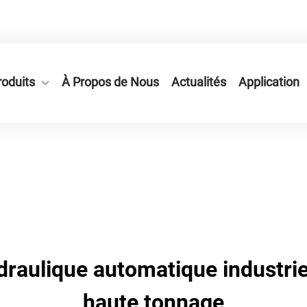
le de Ruian, Province du Zhejiang, Chine.
roduits
À Propos de Nous
Actualités
Application
raulique automatique industriel
haute tonnage