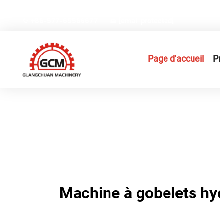
N°66, Rue Weiyi, Zone industrielle high-tech Gexiang, Vil
+86-577-65566677
[email protected]
Page d'accueil
P
Machine à gobelets hyd