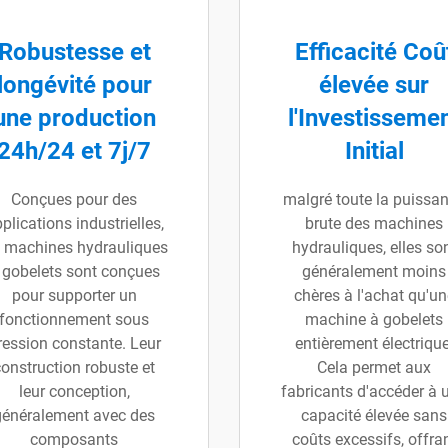
Robustesse et
Efficacité Coû
longévité pour
élevée sur
une production
l'Investisseme
24h/24 et 7j/7
Initial
Conçues pour des
malgré toute la puissa
plications industrielles,
brute des machines
s machines hydrauliques
hydrauliques, elles so
 gobelets sont conçues
généralement moins
pour supporter un
chères à l'achat qu'un
fonctionnement sous
machine à gobelets
ression constante. Leur
entièrement électrique
construction robuste et
Cela permet aux
leur conception,
fabricants d'accéder à 
généralement avec des
capacité élevée sans
composants
coûts excessifs, offra