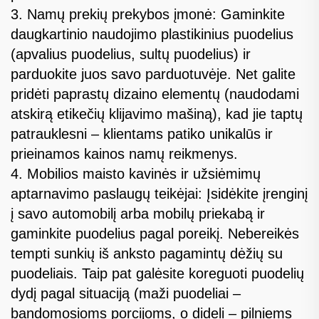
3. Namų prekių prekybos įmonė: Gaminkite
daugkartinio naudojimo plastikinius puodelius
(apvalius puodelius, sultų puodelius) ir
parduokite juos savo parduotuvėje. Net galite
pridėti paprastų dizaino elementų (naudodami
atskirą etikečių klijavimo mašiną), kad jie taptų
patrauklesni – klientams patiko unikalūs ir
prieinamos kainos namų reikmenys.
4. Mobilios maisto kavinės ir užsiėmimų
aptarnavimo paslaugų teikėjai: Įsidėkite įrenginį
į savo automobilį arba mobilų priekabą ir
gaminkite puodelius pagal poreikį. Nebereikės
tempti sunkių iš anksto pagamintų dėžių su
puodeliais. Taip pat galėsite koreguoti puodelių
dydį pagal situaciją (maži puodeliai –
bandomosioms porcijoms, o dideli – pilniems