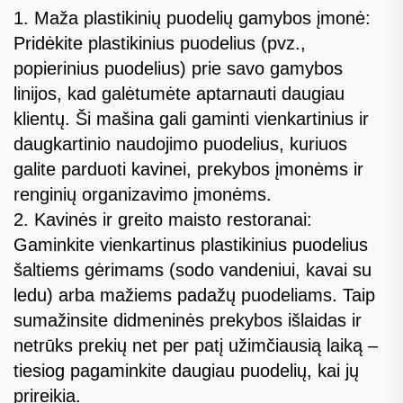
1. Maža plastikinių puodelių gamybos įmonė:
Pridėkite plastikinius puodelius (pvz.,
popierinius puodelius) prie savo gamybos
linijos, kad galėtumėte aptarnauti daugiau
klientų. Ši mašina gali gaminti vienkartinius ir
daugkartinio naudojimo puodelius, kuriuos
galite parduoti kavinei, prekybos įmonėms ir
renginių organizavimo įmonėms.
2. Kavinės ir greito maisto restoranai:
Gaminkite vienkartinus plastikinius puodelius
šaltiems gėrimams (sodo vandeniui, kavai su
ledu) arba mažiems padažų puodeliams. Taip
sumažinsite didmeninės prekybos išlaidas ir
netrūks prekių net per patį užimčiausią laiką –
tiesiog pagaminkite daugiau puodelių, kai jų
prireikia.