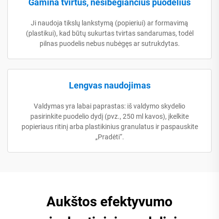
Gamina tvirtus, nesibėgiančius puodelius
Ji naudoja tikslų lankstymą (popieriui) ar formavimą
(plastikui), kad būtų sukurtas tvirtas sandarumas, todėl
pilnas puodelis nebus nubėgęs ar sutrukdytas.
Lengvas naudojimas
Valdymas yra labai paprastas: iš valdymo skydelio
pasirinkite puodelio dydį (pvz., 250 ml kavos), įkelkite
popieriaus ritinį arba plastikinius granulatus ir paspauskite
„Pradėti“.
Aukštos efektyvumo