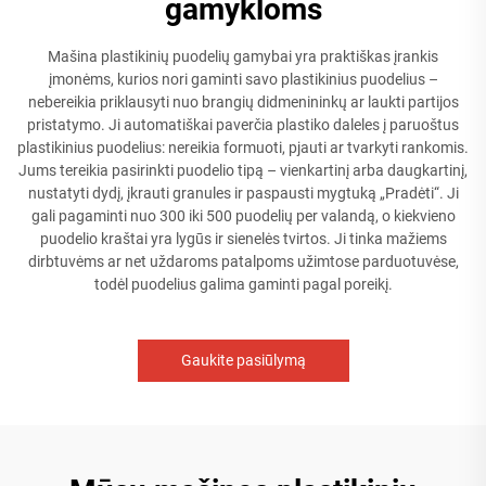
gamykloms
Mašina plastikinių puodelių gamybai yra praktiškas įrankis
įmonėms, kurios nori gaminti savo plastikinius puodelius –
nebereikia priklausyti nuo brangių didmenininkų ar laukti partijos
pristatymo. Ji automatiškai paverčia plastiko daleles į paruoštus
plastikinius puodelius: nereikia formuoti, pjauti ar tvarkyti rankomis.
Jums tereikia pasirinkti puodelio tipą – vienkartinį arba daugkartinį,
nustatyti dydį, įkrauti granules ir paspausti mygtuką „Pradėti“. Ji
gali pagaminti nuo 300 iki 500 puodelių per valandą, o kiekvieno
puodelio kraštai yra lygūs ir sienelės tvirtos. Ji tinka mažiems
dirbtuvėms ar net uždaroms patalpoms užimtose parduotuvėse,
todėl puodelius galima gaminti pagal poreikį.
Gaukite pasiūlymą