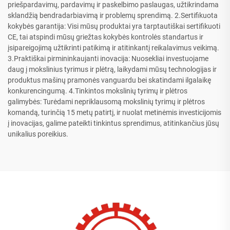
priešpardavimų, pardavimų ir paskelbimo paslaugas, užtikrindama
sklandžią bendradarbiavimą ir problemų sprendimą. 2.Sertifikuota
kokybės garantija: Visi mūsų produktai yra tarptautiškai sertifikuoti
CE, tai atspindi mūsų griežtas kokybės kontrolės standartus ir
įsipareigojimą užtikrinti patikimą ir atitinkantį reikalavimus veikimą.
3.Praktiškai pirmininkaujanti inovacija: Nuosekliai investuojame
daug į mokslinius tyrimus ir plėtrą, laikydami mūsų technologijas ir
produktus mašinų pramonės vanguardu bei skatindami ilgalaikę
konkurencingumą. 4.Tinkintos mokslinių tyrimų ir plėtros
galimybės: Turėdami nepriklausomą mokslinių tyrimų ir plėtros
komandą, turinčią 15 metų patirtį, ir nuolat metinėmis investicijomis
į inovacijas, galime pateikti tinkintus sprendimus, atitinkančius jūsų
unikalius poreikius.