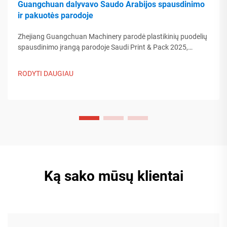
Guangchuan dalyvavo Saudo Arabijos spausdinimo
ir pakuotės parodoje
Zhejiang Guangchuan Machinery parodė plastikinių puodelių
spausdinimo įrangą parodoje Saudi Print & Pack 2025,
bendraudama su Artimųjų Rytų pirkėjais. Sužinokite, kaip
Kinijos protinga gamyba formuoja pasaulinės pakuotės
RODYTI DAUGIAU
tendencijas. Skaityti daugiau.
Ką sako mūsų klientai