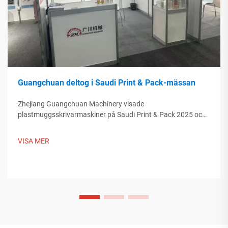
Guangchuan deltog i Saudi Print & Pack-mässan
Zhejiang Guangchuan Machinery visade
plastmuggsskrivarmaskiner på Saudi Print & Pack 2025 och
knöt kontakter med köpare från Mellanöstern. Upptäck hur
kinesisk smart tillverkning formar globala
VISA MER
förpackningstrender. Läs mer.