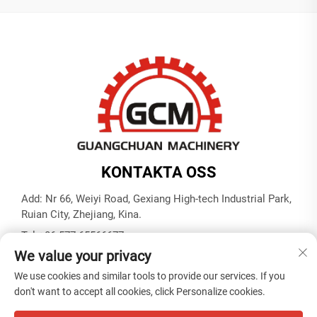
KONTAKTA OSS
Add: Nr 66, Weiyi Road, Gexiang High-tech Industrial Park,
Ruian City, Zhejiang, Kina.
Tel:
+86-577-65566677
We value your privacy
E-post:
[email protected]
We use cookies and similar tools to provide our services. If you
don't want to accept all cookies, click Personalize cookies.
Copyright © ZHEJIANG GUANGCHUAN MACHINERY CO.