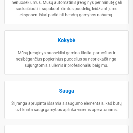
nenuoseklumus. Mūsų automatinis įrenginys per minutę gali
suskaičiuoti ir supakuoti šimtus puodelių, leidžiant jums
eksponentiškai padidinti bendrą gamybos našumą.
Kokybė
Mūsų įrenginys nuosekliai gamina tiksliai paruoštus ir
nesibėgančius popierinius puodelius su nepriekaištingai
sujungtomis siūlėmis ir profesionaliu baigimu.
Sauga
Ši įranga aprūpinta išsamiais saugumo elementais, kad būtų
užtikrinta saugi gamybos aplinka visiems operatoriams.