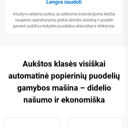
Lengva naudoti
Intuityvi valdymo pultas su aiškiomis instrukcijomis leidžia
naujiems operatoriams greitai išmokti sistemą ir pradėti
gaminti aukštos kokybės puodelius sklandžiai ir efektyviai.
Aukštos klasės visiškai
automatinė popierinių puodelių
gamybos mašina – didelio
našumo ir ekonomiška