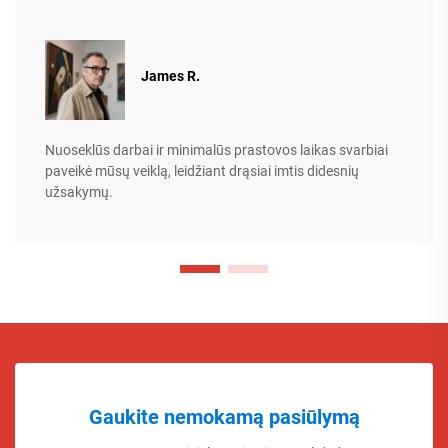
James R.
Nuoseklūs darbai ir minimalūs prastovos laikas svarbiai
paveikė mūsų veiklą, leidžiant drąsiai imtis didesnių
užsakymų.
Gaukite nemokamą pasiūlymą