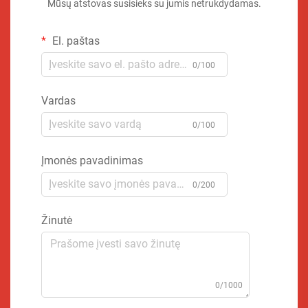
Mūsų atstovas susisieks su jumis netrukdydamas.
El. paštas
0/100
Vardas
0/100
Įmonės pavadinimas
0/200
Žinutė
0/1000