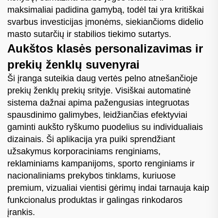
maksimaliai padidina gamybą, todėl tai yra kritiškai
svarbus investicijas įmonėms, siekiančioms didelio
masto sutarčių ir stabilios tiekimo sutartys.
Aukštos klasės personalizavimas ir
prekių ženklų suvenyrai
Ši įranga suteikia daug vertės pelno atnešančioje
prekių ženklų prekių srityje. Visiškai automatinė
sistema dažnai apima pažengusias integruotas
spausdinimo galimybes, leidžiančias efektyviai
gaminti aukšto ryškumo puodelius su individualiais
dizainais. Ši aplikacija yra puiki sprendžiant
užsakymus korporaciniams renginiams,
reklaminiams kampanijoms, sporto renginiams ir
nacionaliniams prekybos tinklams, kuriuose
premium, vizualiai vientisi gėrimų indai tarnauja kaip
funkcionalus produktas ir galingas rinkodaros
įrankis.