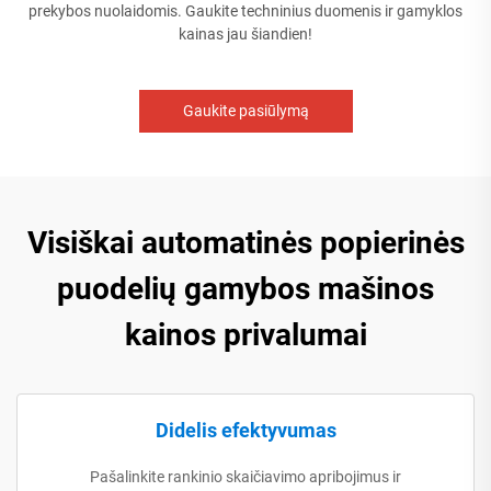
prekybos nuolaidomis. Gaukite techninius duomenis ir gamyklos
kainas jau šiandien!
Gaukite pasiūlymą
Visiškai automatinės popierinės
puodelių gamybos mašinos
kainos privalumai
Didelis efektyvumas
Pašalinkite rankinio skaičiavimo apribojimus ir