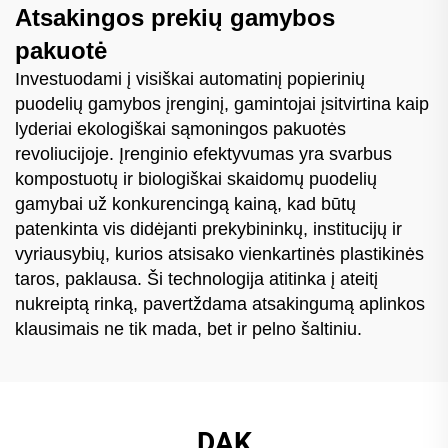
Atsakingos prekių gamybos
pakuotė
Investuodami į visiškai automatinį popierinių
puodelių gamybos įrenginį, gamintojai įsitvirtina kaip
lyderiai ekologiškai sąmoningos pakuotės
revoliucijoje. Įrenginio efektyvumas yra svarbus
kompostuotų ir biologiškai skaidomų puodelių
gamybai už konkurencingą kainą, kad būtų
patenkinta vis didėjanti prekybininkų, institucijų ir
vyriausybių, kurios atsisako vienkartinės plastikinės
taros, paklausa. Ši technologija atitinka į ateitį
nukreiptą rinką, pavertždama atsakingumą aplinkos
klausimais ne tik mada, bet ir pelno šaltiniu.
DAK