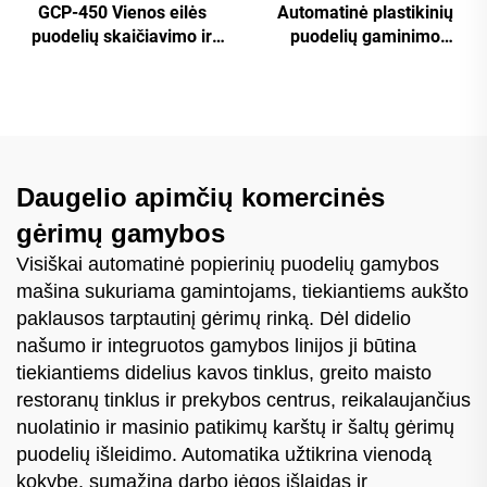
GCP-450 Vienos eilės
Automatinė plastikinių
puodelių skaičiavimo ir
puodelių gaminimo
pakuojančioji mašina
mašina
Daugelio apimčių komercinės
gėrimų gamybos
Visiškai automatinė popierinių puodelių gamybos
mašina sukuriama gamintojams, tiekiantiems aukšto
paklausos tarptautinį gėrimų rinką. Dėl didelio
našumo ir integruotos gamybos linijos ji būtina
tiekiantiems didelius kavos tinklus, greito maisto
restoranų tinklus ir prekybos centrus, reikalaujančius
nuolatinio ir masinio patikimų karštų ir šaltų gėrimų
puodelių išleidimo. Automatika užtikrina vienodą
kokybę, sumažina darbo jėgos išlaidas ir