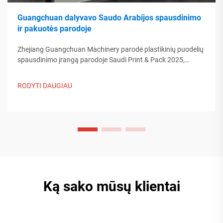
Guangchuan dalyvavo Saudo Arabijos spausdinimo
ir pakuotės parodoje
Zhejiang Guangchuan Machinery parodė plastikinių puodelių
spausdinimo įrangą parodoje Saudi Print & Pack 2025,
bendraudama su Artimųjų Rytų pirkėjais. Sužinokite, kaip
Kinijos protinga gamyba formuoja pasaulinės pakuotės
RODYTI DAUGIAU
tendencijas. Skaityti daugiau.
Ką sako mūsų klientai