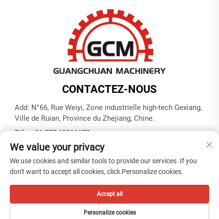
CONTACTEZ-NOUS
Add: N°66, Rue Weiyi, Zone industrielle high-tech Gexiang,
Ville de Ruian, Province du Zhejiang, Chine.
Tél. :
+86-577-65566677
We value your privacy
E-mail :
[email protected]
We use cookies and similar tools to provide our services. If you
don't want to accept all cookies, click Personalize cookies.
Droits d'auteur © ZHEJIANG GUANGCHUAN MACHINERY CO.
LTD -
Politique de confidentialité
Accept all
Personalize cookies