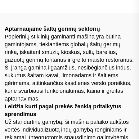
Aptarnaujame šaltų gėrimų sektorių
Popierinių stiklinių gaminanti mašina yra būtina
gamintojams, tiekiantiems globalų šaltų gėrimų
rinką, įskaitant smuzių kioskus, sultų barelius,
gazuotų gėrimų fontanus ir greito maisto restoranus.
Ši įranga gamina ilgaamžius, nesibėgiančius indus,
sukurtus šaltam kavai, limonadams ir šaltiems
gėrimams, atitinkančius kasdienes verslo poreikius,
kurie svarbiausi funkcionalumas, kaina ir greitas
aptarnavimas.
Leidžia kurti pagal prekės ženklą pritaikytus
sprendimus
Už standartinę gamybą, ši mašina palaiko aukštos
vertės individualizuotą indų gamybą renginiams ir
reklamai. Integruotomis spausdinimo galimybėmis