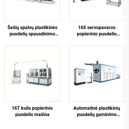
Šešių spalvų plastikinės
16S servopavaros
puodelių spausdinimo
popierinio puodelio
mašina
mašina
16T kulis popierinio
Automatinė plastikinių
puodelio mašina
puodelių gaminimo
mašina