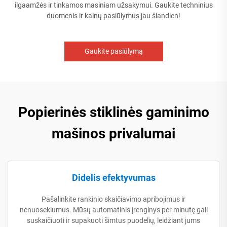
ilgaamžės ir tinkamos masiniam užsakymui. Gaukite techninius
duomenis ir kainų pasiūlymus jau šiandien!
Gaukite pasiūlymą
Popierinės stiklinės gaminimo
mašinos privalumai
Didelis efektyvumas
Pašalinkite rankinio skaičiavimo apribojimus ir
nenuoseklumus. Mūsų automatinis įrenginys per minutę gali
suskaičiuoti ir supakuoti šimtus puodelių, leidžiant jums