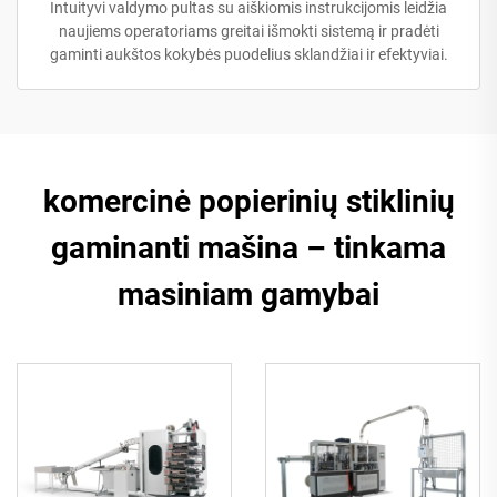
Intuityvi valdymo pultas su aiškiomis instrukcijomis leidžia
naujiems operatoriams greitai išmokti sistemą ir pradėti
gaminti aukštos kokybės puodelius sklandžiai ir efektyviai.
komercinė popierinių stiklinių
gaminanti mašina – tinkama
masiniam gamybai