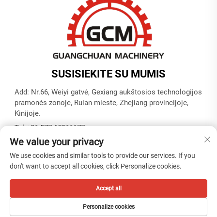
SUSISIEKITE SU MUMIS
Add: Nr.66, Weiyi gatvė, Gexiang aukštosios technologijos
pramonės zonoje, Ruian mieste, Zhejiang provincijoje,
Kinijoje.
Tel:
+86-577-65566677
We value your privacy
El. paštas:
[email protected]
We use cookies and similar tools to provide our services. If you
don't want to accept all cookies, click Personalize cookies.
Autoriaus teisės © ZHEJIANG GUANGCHUAN MACHINERY
CO. LTD -
Privatumo politika
Accept all
Personalize cookies