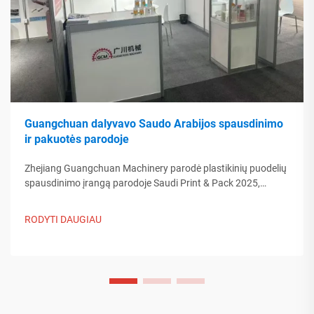
Guangchuan dalyvavo Saudo Arabijos spausdinimo
ir pakuotės parodoje
Zhejiang Guangchuan Machinery parodė plastikinių puodelių
spausdinimo įrangą parodoje Saudi Print & Pack 2025,
bendraudama su Artimųjų Rytų pirkėjais. Sužinokite, kaip
Kinijos protinga gamyba formuoja pasaulinės pakuotės
RODYTI DAUGIAU
tendencijas. Skaityti daugiau.