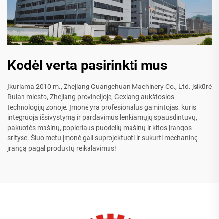
Kodėl verta pasirinkti mus
Įkuriama 2010 m., Zhejiang Guangchuan Machinery Co., Ltd. įsikūrė
Ruian miesto, Zhejiang provincijoje, Gexiang aukštosios
technologijų zonoje. Įmonė yra profesionalus gamintojas, kuris
integruoja išsivystymą ir pardavimus lenkiamųjų spausdintuvų,
pakuotės mašinų, popieriaus puodelių mašinų ir kitos įrangos
srityse. Šiuo metu įmonė gali suprojektuoti ir sukurti mechaninę
įrangą pagal produktų reikalavimus!