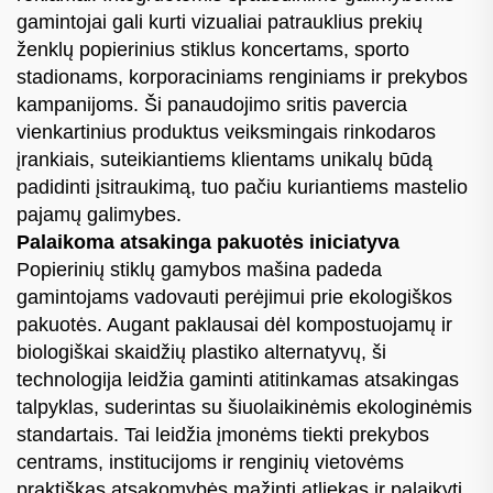
gamintojai gali kurti vizualiai patrauklius prekių
ženklų popierinius stiklus koncertams, sporto
stadionams, korporaciniams renginiams ir prekybos
kampanijoms. Ši panaudojimo sritis pavercia
vienkartinius produktus veiksmingais rinkodaros
įrankiais, suteikiantiems klientams unikalų būdą
padidinti įsitraukimą, tuo pačiu kuriantiems mastelio
pajamų galimybes.
Palaikoma atsakinga pakuotės iniciatyva
Popierinių stiklų gamybos mašina padeda
gamintojams vadovauti perėjimui prie ekologiškos
pakuotės. Augant paklausai dėl kompostuojamų ir
biologiškai skaidžių plastiko alternatyvų, ši
technologija leidžia gaminti atitinkamas atsakingas
talpyklas, suderintas su šiuolaikinėmis ekologinėmis
standartais. Tai leidžia įmonėms tiekti prekybos
centrams, institucijoms ir renginių vietovėms
praktiškas atsakomybės mažinti atliekas ir palaikyti