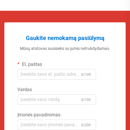
Gaukite nemokamą pasiūlymą
Mūsų atstovas susisieks su jumis netrukdydamas.
El. paštas
0/100
Vardas
0/100
Įmonės pavadinimas
0/200