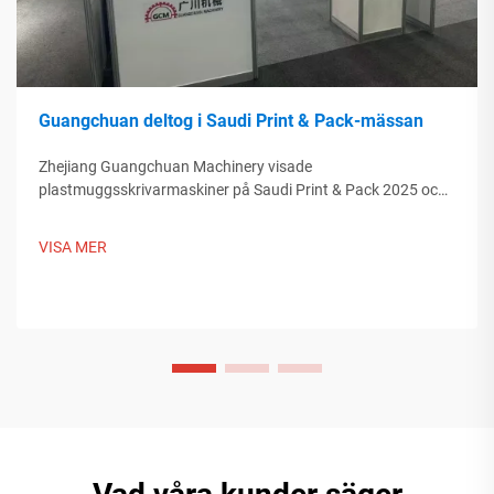
Guangchuan deltog i Saudi Print & Pack-mässan
Zhejiang Guangchuan Machinery visade
plastmuggsskrivarmaskiner på Saudi Print & Pack 2025 och
knöt kontakter med köpare från Mellanöstern. Upptäck hur
kinesisk smart tillverkning formar globala
VISA MER
förpackningstrender. Läs mer.