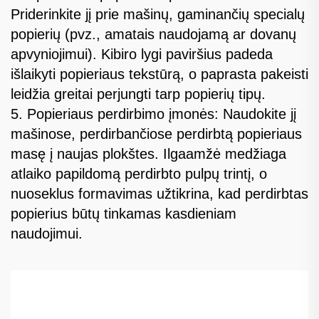
Priderinkite jį prie mašinų, gaminančių specialų
popierių (pvz., amatais naudojamą ar dovanų
apvyniojimui). Kibiro lygi paviršius padeda
išlaikyti popieriaus tekstūrą, o paprasta pakeisti
leidžia greitai perjungti tarp popierių tipų.
5. Popieriaus perdirbimo įmonės: Naudokite jį
mašinose, perdirbančiose perdirbtą popieriaus
masę į naujas plokštes. Ilgaamžė medžiaga
atlaiko papildomą perdirbto pulpų trintį, o
nuoseklus formavimas užtikrina, kad perdirbtas
popierius būtų tinkamas kasdieniam
naudojimui.