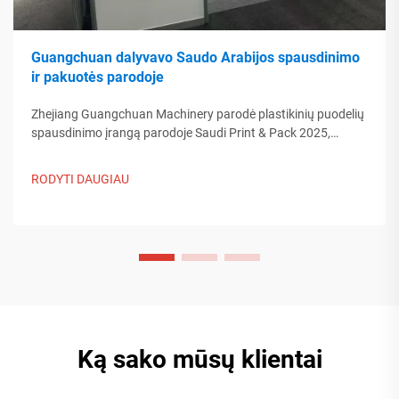
Guangchuan dalyvavo Saudo Arabijos spausdinimo
ir pakuotės parodoje
Zhejiang Guangchuan Machinery parodė plastikinių puodelių
spausdinimo įrangą parodoje Saudi Print & Pack 2025,
bendraudama su Artimųjų Rytų pirkėjais. Sužinokite, kaip
Kinijos protinga gamyba formuoja pasaulinės pakuotės
RODYTI DAUGIAU
tendencijas. Skaityti daugiau.
Ką sako mūsų klientai