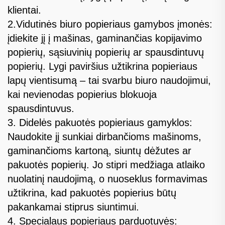
klientai.
2.Vidutinės biuro popieriaus gamybos įmonės:
įdiekite jį į mašinas, gaminančias kopijavimo
popierių, sąsiuvinių popierių ar spausdintuvų
popierių. Lygi paviršius užtikrina popieriaus
lapų vientisumą – tai svarbu biuro naudojimui,
kai nevienodas popierius blokuoja
spausdintuvus.
3. Didelės pakuotės popieriaus gamyklos:
Naudokite jį sunkiai dirbančioms mašinoms,
gaminančioms kartoną, siuntų dėžutes ar
pakuotės popierių. Jo stipri medžiaga atlaiko
nuolatinį naudojimą, o nuoseklus formavimas
užtikrina, kad pakuotės popierius būtų
pakankamai stiprus siuntimui.
4. Specialaus popieriaus parduotuvės: