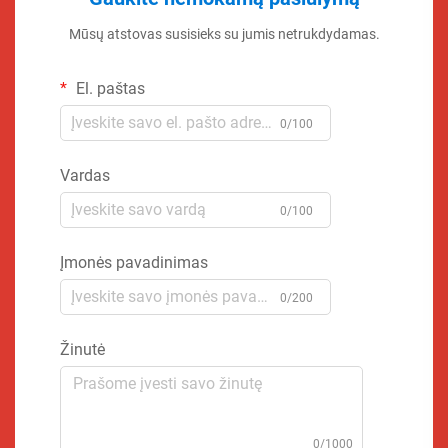
Mūsų atstovas susisieks su jumis netrukdydamas.
El. paštas
0/100
Vardas
0/100
Įmonės pavadinimas
0/200
Žinutė
0/1000