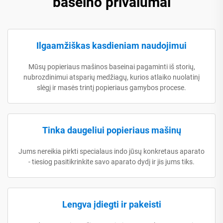
baseino privalumai
Ilgaamžiškas kasdieniam naudojimui
Mūsų popieriaus mašinos baseinai pagaminti iš storių,
nubrozdinimui atsparių medžiagų, kurios atlaiko nuolatinį
slėgį ir masės trintį popieriaus gamybos procese.
Tinka daugeliui popieriaus mašinų
Jums nereikia pirkti specialaus indo jūsų konkretaus aparato
- tiesiog pasitikrinkite savo aparato dydį ir jis jums tiks.
Lengva įdiegti ir pakeisti