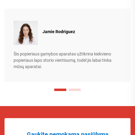
Jamie Rodriguez
Šis popieriaus gamybos aparatas užtikrina kiekvieno
popieriaus lapo storio vientisumą, todėl jis labai tinka
mūsų aparatai.
Gaukite nemokamą pasiūlymą