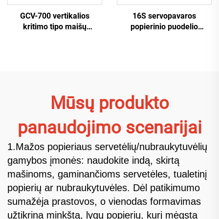
GCV-700 vertikalios
16S servopavaros
kritimo tipo maišų
popierinio puodelio
pakuoklės mašina
mašina
Mūsų produkto
panaudojimo scenarijai
1.Mažos popieriaus servetėlių/nubraukytuvėlių
gamybos įmonės: naudokite indą, skirtą
mašinoms, gaminančioms servetėles, tualetinį
popierių ar nubraukytuvėles. Dėl patikimumo
sumažėja prastovos, o vienodas formavimas
užtikrina minkštą, lygų popierių, kurį mėgsta