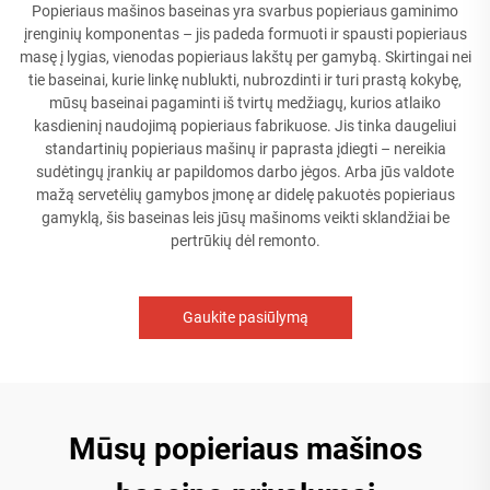
Popieriaus mašinos baseinas yra svarbus popieriaus gaminimo
įrenginių komponentas – jis padeda formuoti ir spausti popieriaus
masę į lygias, vienodas popieriaus lakštų per gamybą. Skirtingai nei
tie baseinai, kurie linkę nublukti, nubrozdinti ir turi prastą kokybę,
mūsų baseinai pagaminti iš tvirtų medžiagų, kurios atlaiko
kasdieninį naudojimą popieriaus fabrikuose. Jis tinka daugeliui
standartinių popieriaus mašinų ir paprasta įdiegti – nereikia
sudėtingų įrankių ar papildomos darbo jėgos. Arba jūs valdote
mažą servetėlių gamybos įmonę ar didelę pakuotės popieriaus
gamyklą, šis baseinas leis jūsų mašinoms veikti sklandžiai be
pertrūkių dėl remonto.
Gaukite pasiūlymą
Mūsų popieriaus mašinos