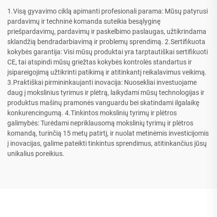
1.Visą gyvavimo ciklą apimanti profesionali parama: Mūsų patyrusi
pardavimų ir techninė komanda suteikia besąlyginę
priešpardavimų, pardavimų ir paskelbimo paslaugas, užtikrindama
sklandžią bendradarbiavimą ir problemų sprendimą. 2.Sertifikuota
kokybės garantija: Visi mūsų produktai yra tarptautiškai sertifikuoti
CE, tai atspindi mūsų griežtas kokybės kontrolės standartus ir
įsipareigojimą užtikrinti patikimą ir atitinkantį reikalavimus veikimą.
3.Praktiškai pirmininkaujanti inovacija: Nuosekliai investuojame
daug į mokslinius tyrimus ir plėtrą, laikydami mūsų technologijas ir
produktus mašinų pramonės vanguardu bei skatindami ilgalaikę
konkurencingumą. 4.Tinkintos mokslinių tyrimų ir plėtros
galimybės: Turėdami nepriklausomą mokslinių tyrimų ir plėtros
komandą, turinčią 15 metų patirtį, ir nuolat metinėmis investicijomis
į inovacijas, galime pateikti tinkintus sprendimus, atitinkančius jūsų
unikalius poreikius.