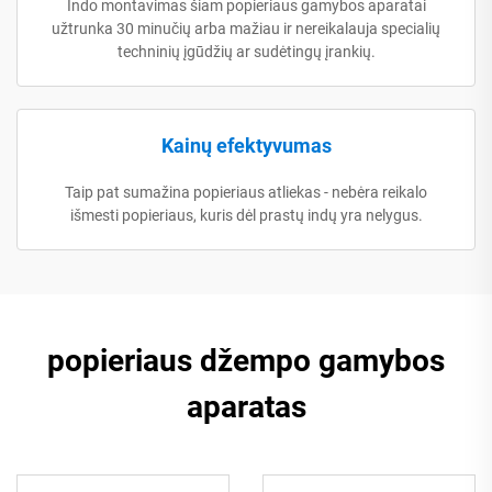
Indo montavimas šiam popieriaus gamybos aparatai
užtrunka 30 minučių arba mažiau ir nereikalauja specialių
techninių įgūdžių ar sudėtingų įrankių.
Kainų efektyvumas
Taip pat sumažina popieriaus atliekas - nebėra reikalo
išmesti popieriaus, kuris dėl prastų indų yra nelygus.
popieriaus džempo gamybos
aparatas