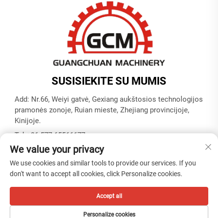
SUSISIEKITE SU MUMIS
Add: Nr.66, Weiyi gatvė, Gexiang aukštosios technologijos
pramonės zonoje, Ruian mieste, Zhejiang provincijoje,
Kinijoje.
Tel:
+86-577-65566677
We value your privacy
El. paštas:
[email protected]
We use cookies and similar tools to provide our services. If you
don't want to accept all cookies, click Personalize cookies.
Autoriaus teisės © ZHEJIANG GUANGCHUAN MACHINERY
CO. LTD -
Privatumo politika
Accept all
Personalize cookies