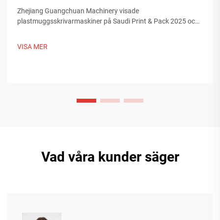
Zhejiang Guangchuan Machinery visade
plastmuggsskrivarmaskiner på Saudi Print & Pack 2025 och
knöt kontakter med köpare från Mellanöstern. Upptäck hur
kinesisk smart tillverkning formar globala
VISA MER
förpackningstrender. Läs mer.
Vad våra kunder säger