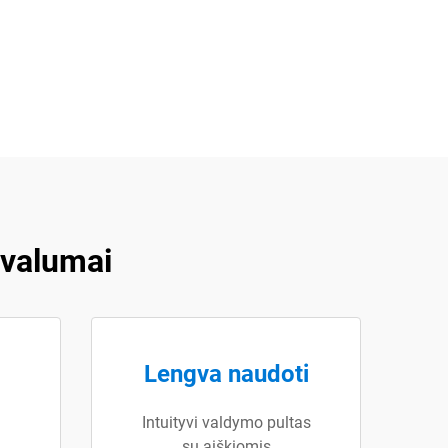
ivalumai
Lengva naudoti
Intuityvi valdymo pultas
su aiškiomis