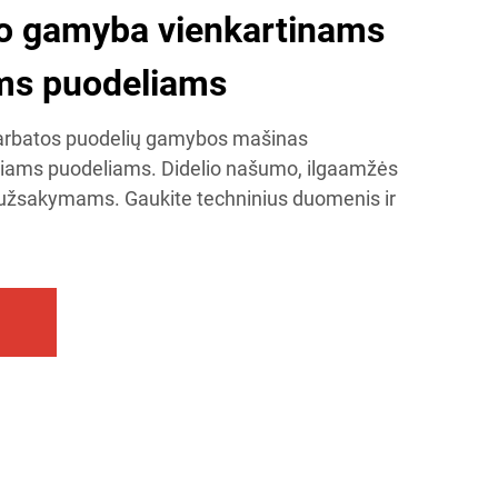
o gamyba vienkartinams
ams puodeliams
arbatos puodelių gamybos mašinas
niams puodeliams. Didelio našumo, ilgaamžės
užsakymams. Gaukite techninius duomenis ir