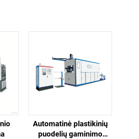
inio
Automatinė plastikinių
na
puodelių gaminimo