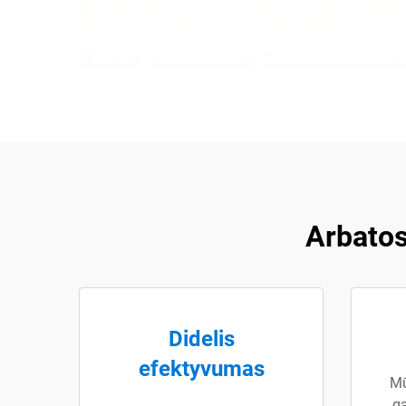
Arbatos
Didelis
efektyvumas
Mū
ga