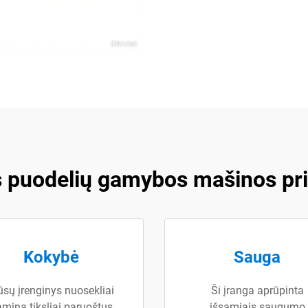
 puodelių gamybos mašinos pr
Kokybė
Sauga
sų įrenginys nuosekliai
Ši įranga aprūpinta
mina tiksliai paruoštus
išsamiais saugumo