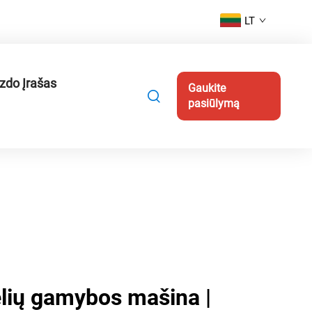
LT
zdo Įrašas
Gaukite
pasiūlymą
lių gamybos mašina |