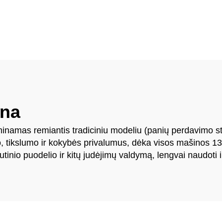
mašina
ina
inamas remiantis tradiciniu modeliu (panių perdavimo stru
io, tikslumo ir kokybės privalumus, dėka visos mašinos 13
tinio puodelio ir kitų judėjimų valdymą, lengvai naudoti ir