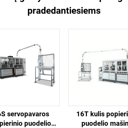
pradedantiesiems
6S servopavaros
16T kulis popier
pierinio puodelio
puodelio maši