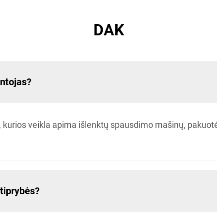
DAK
ntojas?
 kurios veikla apima išlenktų spausdimo mašinų, pakuotės
tiprybės?