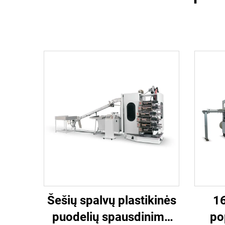
Šešių spalvų plastikinės
1
puodelių spausdinimo
po