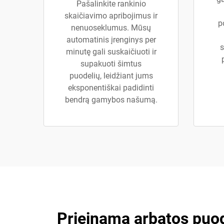
Pašalinkite rankinio
skaičiavimo apribojimus ir
p
nenuoseklumus. Mūsų
automatinis įrenginys per
s
minutę gali suskaičiuoti ir
supakuoti šimtus
puodelių, leidžiant jums
eksponentiškai padidinti
bendrą gamybos našumą.
Prieinama arbatos puo