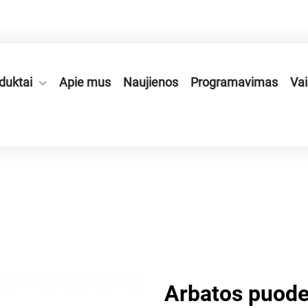
onės zonoje, Ruian mieste, Zhejiang provincijoje, Kinijoje.
duktai
Apie mus
Naujienos
Programavimas
Vai
Arbatos puode