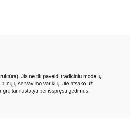
mašina
ktūra). Jis ne tik paveldi tradicinių modelių
 pilnųjų servavimo variklių. Jie atsako už
 greitai nustatyti bei išspręsti gedimus.