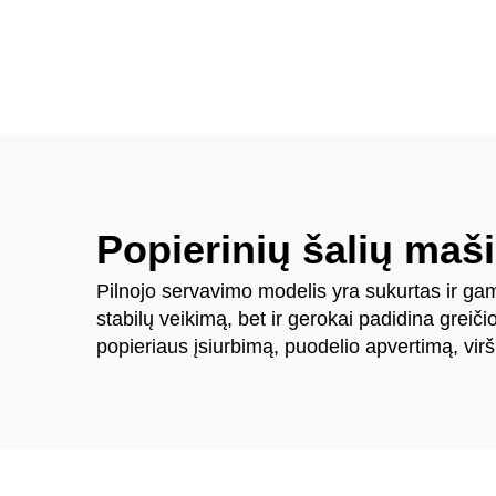
mašina
Popierinių šalių maš
Pilnojo servavimo modelis yra sukurtas ir gam
stabilų veikimą, bet ir gerokai padidina greič
popieriaus įsiurbimą, puodelio apvertimą, viršu