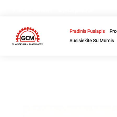
Nr.66, Weiyi gatvė, Gexiang aukštosios technologijos pram
+86-577-65566677
[email protected]
Pradinis Puslapis
Pro
Susisiekite Su Mumis