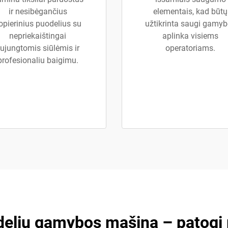
ir nesibėgančius
elementais, kad būtų
opierinius puodelius su
užtikrinta saugi gamy
nepriekaištingai
aplinka visiems
ujungtomis siūlėmis ir
operatoriams.
profesionaliu baigimu.
delių gamybos mašina – patogi 