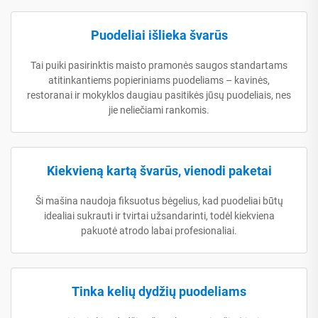
Puodeliai išlieka švarūs
Tai puiki pasirinktis maisto pramonės saugos standartams
atitinkantiems popieriniams puodeliams – kavinės,
restoranai ir mokyklos daugiau pasitikės jūsų puodeliais, nes
jie neliečiami rankomis.
Kiekvieną kartą švarūs, vienodi paketai
Ši mašina naudoja fiksuotus bėgelius, kad puodeliai būtų
idealiai sukrauti ir tvirtai užsandarinti, todėl kiekviena
pakuotė atrodo labai profesionaliai.
Tinka kelių dydžių puodeliams