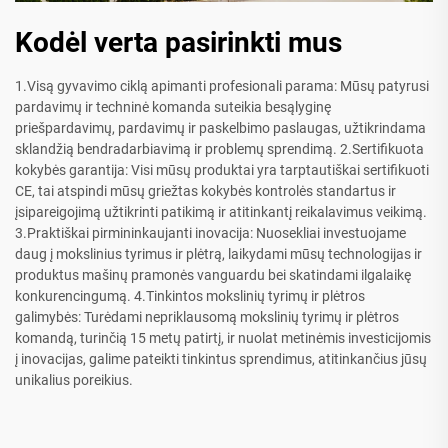
Kodėl verta pasirinkti mus
1.Visą gyvavimo ciklą apimanti profesionali parama: Mūsų patyrusi
pardavimų ir techninė komanda suteikia besąlyginę
priešpardavimų, pardavimų ir paskelbimo paslaugas, užtikrindama
sklandžią bendradarbiavimą ir problemų sprendimą. 2.Sertifikuota
kokybės garantija: Visi mūsų produktai yra tarptautiškai sertifikuoti
CE, tai atspindi mūsų griežtas kokybės kontrolės standartus ir
įsipareigojimą užtikrinti patikimą ir atitinkantį reikalavimus veikimą.
3.Praktiškai pirmininkaujanti inovacija: Nuosekliai investuojame
daug į mokslinius tyrimus ir plėtrą, laikydami mūsų technologijas ir
produktus mašinų pramonės vanguardu bei skatindami ilgalaikę
konkurencingumą. 4.Tinkintos mokslinių tyrimų ir plėtros
galimybės: Turėdami nepriklausomą mokslinių tyrimų ir plėtros
komandą, turinčią 15 metų patirtį, ir nuolat metinėmis investicijomis
į inovacijas, galime pateikti tinkintus sprendimus, atitinkančius jūsų
unikalius poreikius.