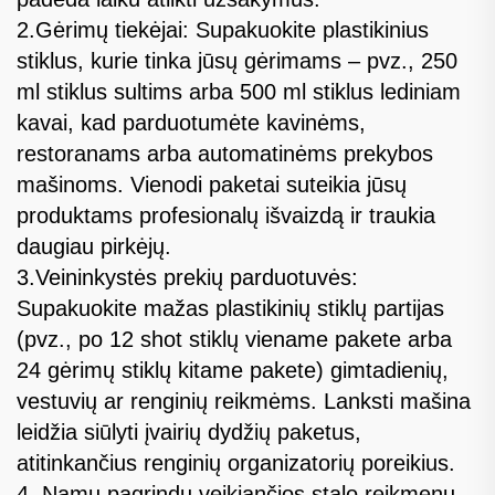
2.Gėrimų tiekėjai: Supakuokite plastikinius
stiklus, kurie tinka jūsų gėrimams – pvz., 250
ml stiklus sultims arba 500 ml stiklus lediniam
kavai, kad parduotumėte kavinėms,
restoranams arba automatinėms prekybos
mašinoms. Vienodi paketai suteikia jūsų
produktams profesionalų išvaizdą ir traukia
daugiau pirkėjų.
3.Veininkystės prekių parduotuvės:
Supakuokite mažas plastikinių stiklų partijas
(pvz., po 12 shot stiklų viename pakete arba
24 gėrimų stiklų kitame pakete) gimtadienių,
vestuvių ar renginių reikmėms. Lanksti mašina
leidžia siūlyti įvairių dydžių paketus,
atitinkančius renginių organizatorių poreikius.
4. Namų pagrindu veikiančios stalo reikmenų