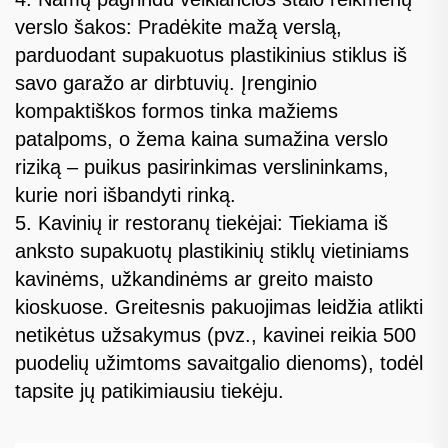
verslo šakos: Pradėkite mažą verslą,
parduodant supakuotus plastikinius stiklus iš
savo garažo ar dirbtuvių. Įrenginio
kompaktiškos formos tinka mažiems
patalpoms, o žema kaina sumažina verslo
riziką – puikus pasirinkimas verslininkams,
kurie nori išbandyti rinką.
5. Kavinių ir restoranų tiekėjai: Tiekiama iš
anksto supakuotų plastikinių stiklų vietiniams
kavinėms, užkandinėms ar greito maisto
kioskuose. Greitesnis pakuojimas leidžia atlikti
netikėtus užsakymus (pvz., kavinei reikia 500
puodelių užimtoms savaitgalio dienoms), todėl
tapsite jų patikimiausiu tiekėju.