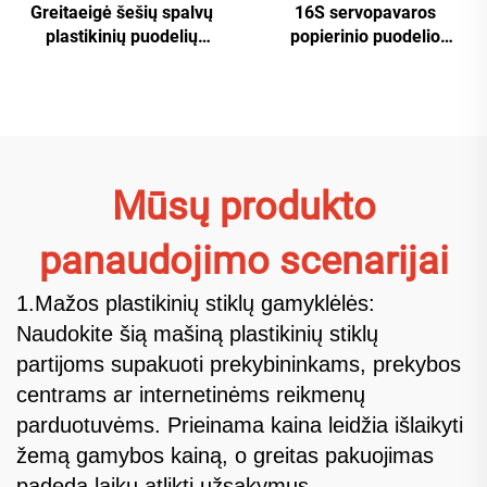
Greitaeigė šešių spalvų
16S servopavaros
plastikinių puodelių
popierinio puodelio
spausdinimo mašina
mašina
Mūsų produkto
panaudojimo scenarijai
1.Mažos plastikinių stiklų gamyklėlės:
Naudokite šią mašiną plastikinių stiklų
partijoms supakuoti prekybininkams, prekybos
centrams ar internetinėms reikmenų
parduotuvėms. Prieinama kaina leidžia išlaikyti
žemą gamybos kainą, o greitas pakuojimas
padeda laiku atlikti užsakymus.