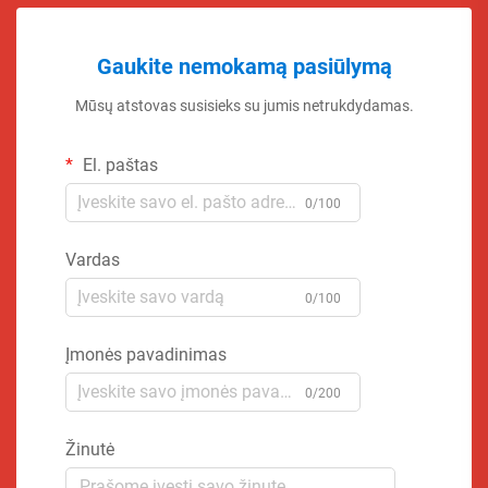
Gaukite nemokamą pasiūlymą
Mūsų atstovas susisieks su jumis netrukdydamas.
El. paštas
0/100
Vardas
0/100
Įmonės pavadinimas
0/200
Žinutė