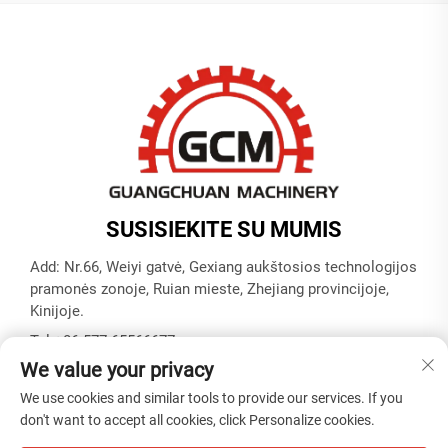
SUSISIEKITE SU MUMIS
Add: Nr.66, Weiyi gatvė, Gexiang aukštosios technologijos
pramonės zonoje, Ruian mieste, Zhejiang provincijoje,
Kinijoje.
Tel:
+86-577-65566677
We value your privacy
El. paštas:
[email protected]
We use cookies and similar tools to provide our services. If you
don't want to accept all cookies, click Personalize cookies.
Autoriaus teisės © ZHEJIANG GUANGCHUAN MACHINERY