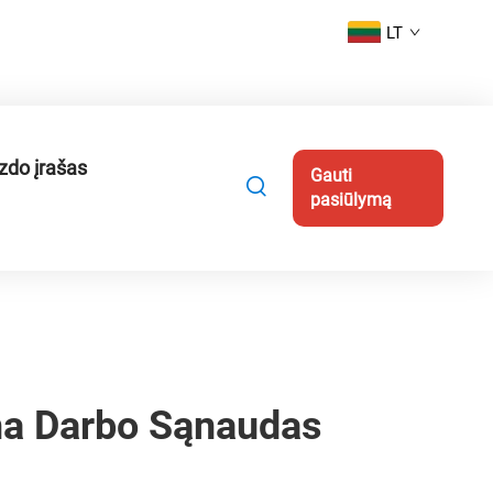
LT
zdo įrašas
Gauti
pasiūlymą
na Darbo Sąnaudas