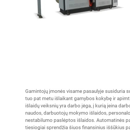
Gamintojų įmonės visame pasaulyje susiduria su 
tuo pat metu išlaikant gamybos kokybę ir apimti
išlaidų veiksnių yra darbo jėga, į kurią įeina d
naudos, darbuotojų mokymo išlaidos, personalo 
nestabilumo paslėptos išlaidos. Automatinės p
tiesiogiai sprendžia šiuos finansinius iššūkius