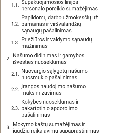
Supakuojamosios linijos
personalo poreikio sumažėjimas
Papildomų darbo užmokesčių už
pamainas ir viršvalandžių
sąnaugų pašalinimas
Priežiūros ir valdymo sąnaudų
mažinimas
Našumo didinimas ir gamybos
išvesties nuoseklumas
Nuovargio sąlygotų našumo
nuosmukio pašalinimas
Įrangos naudojimo našumo
maksimizavimas
Kokybės nuoseklumas ir
pakartotinio apdorojimo
pašalinimas
Mokymo kaštų sumažėjimas ir
įgūdžių reikalavimų supaprastinimas