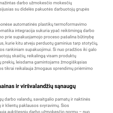
umažintas darbo užmokesčio mokesčių
usijusias su didelės pakuotės darbuotojų grupės
monėse automatinės plastikų termoformavimo
atika integracija sukuria ypač reikšmingą darbo
o prie supakuojamojo proceso pašalina būtinybę
, kurie kitu atveju perduotų gaminius tarp stotyčių,
os rankiniam supakuojimui. Ši nuo pradžios iki galo
tojų skaičių, reikalingą visam produktų
otų prekių, leisdama gamintojams žmogiškąsias
urios tikrai reikalauja žmogaus sprendimų priėmimo
inas ir viršvalandžių sąnaugų
gų darbo valandų, savaitgalio pamatų ir naktinės
ir klientų paklausos svyravimų. Šios
lauja aukštesnių darbo užmokesčio normų – nuo