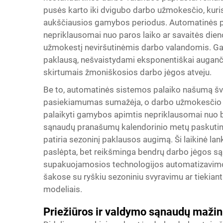
pusės karto iki dvigubo darbo užmokesčio, kuri
aukščiausios gamybos periodus. Automatinės p
nepriklausomai nuo paros laiko ar savaitės dien
užmokestį neviršutinėmis darbo valandomis. Gamin
paklausą, nešvaistydami eksponentiškai augančių
skirtumais žmoniškosios darbo jėgos atveju.
Be to, automatinės sistemos palaiko našumą šve
pasiekiamumas sumažėja, o darbo užmokesčio p
palaikyti gamybos apimtis nepriklausomai nuo 
sąnaudų pranašumų kalendorinio metų paskutini
patiria sezoninį paklausos augimą. Ši laikinė l
paslėpta, bet reikšminga bendrų darbo jėgos są
supakuojamosios technologijos automatizavim
šakose su ryškiu sezoniniu svyravimu ar tieki
modeliais.
Priežiūros ir valdymo sąnaudų maži