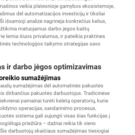
mašinos veikia platesnioje gamybos ekosistemoje,
imus dėl automatizacijos investicijų ir tiksliai
Ši išsamioji analizė nagrinėja konkrečius kelius,
žtikrina matuojamus darbo jėgos kaštų
e lemia šiuos privalumus, ir pateikia praktines
inės technologijos taikymo strategijas savo
as ir darbo jėgos optimizavimas
poreikio sumažėjimas
sąnaudų sumažėjimas dėl automatinės pakuotės
is dirbančius pakuotės darbuotojus. Tradicinėse
kvienai pamainai turėti keletą operatorių, kurie
 pildymo operacijas, sandarinimo procesus,
otės sistema gali sujungti visas šias funkcijas į
ogiškąja priežiūra – dažnai reikia tik vieno
. Šis darbuotojų skaičiaus sumažėjimas tiesiogiai