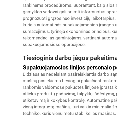
rankinėms procedūroms. Suprantant, kaip šios 
gamyklos vadovai gali priimti informuotus sprend
prognozuoti grąžos nuo investicijų laikotarpius. 
kuriais automatinės supakuojamosios įrangos u
sumažėjimus, tyrinėja ekonomines principus, kuri
rekomendacijas gamintojams, vertinant automat
supakuojamosiose operacijose.
Tiesioginis darbo jėgos pakeitim
Supakuojamosios linijos personalo 
Didžiausias nedelsiant pasireiškiantis darbo 
mašinų pasiekiama tiesiogiai pakeičiant rankom
rankomis valdomose pakuotės linijose įprasta kie
atlieka produktų padavimą, talpyklų išdėstymą,
etiketavimą ir kokybės kontrolę. Automatinė paku
vieną integruotą mašiną, kuri veikia minimalia žm
techniko, kuris vienu metu stebi kelias mašinas