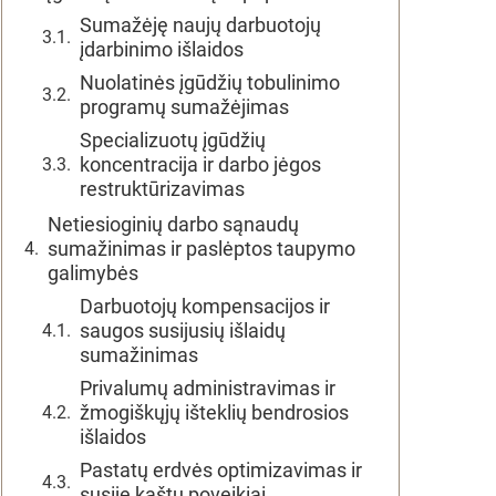
Sumažėję naujų darbuotojų
įdarbinimo išlaidos
Nuolatinės įgūdžių tobulinimo
programų sumažėjimas
Specializuotų įgūdžių
koncentracija ir darbo jėgos
restruktūrizavimas
Netiesioginių darbo sąnaudų
sumažinimas ir paslėptos taupymo
galimybės
Darbuotojų kompensacijos ir
saugos susijusių išlaidų
sumažinimas
Privalumų administravimas ir
žmogiškųjų išteklių bendrosios
išlaidos
Pastatų erdvės optimizavimas ir
susiję kaštų poveikiai