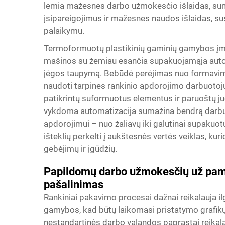
lemia mažesnes darbo užmokesčio išlaidas, s
įsipareigojimus ir mažesnes naudos išlaidas, s
palaikymu.
Termoformuotų plastikinių gaminių gamybos į
mašinos su žemiau esančia supakuojamąja autom
jėgos taupymą. Bebūdė perėjimas nuo formavim
naudoti tarpines rankinio apdorojimo darbuotojus
patikrintų suformuotus elementus ir paruoštų ju
vykdoma automatizacija sumažina bendrą darbuo
apdorojimui – nuo žaliavų iki galutinai supaku
išteklių perkelti į aukštesnės vertės veiklas, k
gebėjimų ir įgūdžių.
Papildomų darbo užmokesčių už pama
pašalinimas
Rankiniai pakavimo procesai dažnai reikalauja il
gamybos, kad būtų laikomasi pristatymo grafikų 
nestandartinės darbo valandos paprastai reika