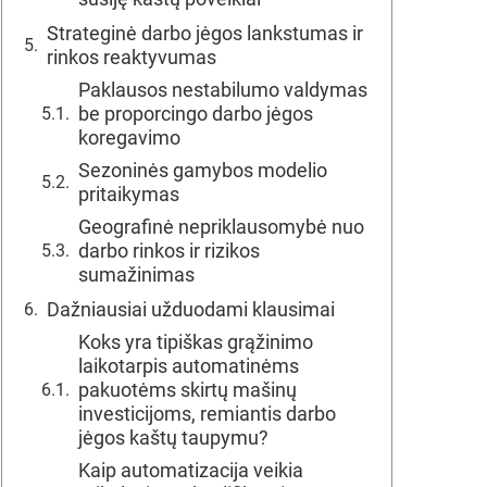
Strateginė darbo jėgos lankstumas ir
rinkos reaktyvumas
Paklausos nestabilumo valdymas
be proporcingo darbo jėgos
koregavimo
Sezoninės gamybos modelio
pritaikymas
Geografinė nepriklausomybė nuo
darbo rinkos ir rizikos
sumažinimas
Dažniausiai užduodami klausimai
Koks yra tipiškas grąžinimo
laikotarpis automatinėms
pakuotėms skirtų mašinų
investicijoms, remiantis darbo
jėgos kaštų taupymu?
Kaip automatizacija veikia