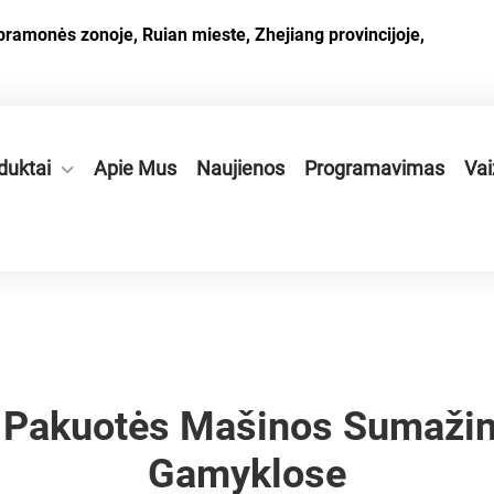
pramonės zonoje, Ruian mieste, Zhejiang provincijoje,
duktai
Apie Mus
Naujienos
Programavimas
Vai
 Pakuotės Mašinos Sumaži
Gamyklose