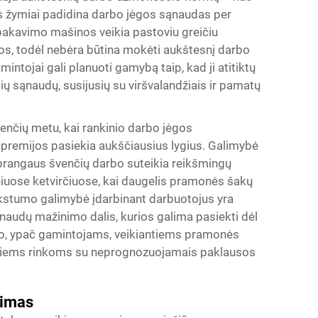
s žymiai padidina darbo jėgos sąnaudas per
akavimo mašinos veikia pastoviu greičiu
os, todėl nebėra būtina mokėti aukštesnį darbo
tojai gali planuoti gamybą taip, kad ji atitiktų
 sąnaudų, susijusių su viršvalandžiais ir pamatų
nčių metu, kai rankinio darbo jėgos
remijos pasiekia aukščiausius lygius. Galimybė
brangaus švenčių darbo suteikia reikšmingų
uose ketvirčiuose, kai daugelis pramonės šakų
ankstumo galimybė įdarbinant darbuotojus yra
naudų mažinimo dalis, kurios galima pasiekti dėl
o, ypač gamintojams, veikiantiems pramonės
antiems rinkoms su neprognozuojamais paklausos
nimas