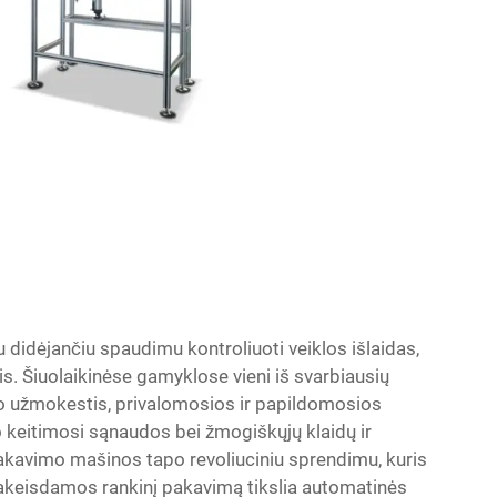
didėjančiu spaudimu kontroliuoti veiklos išlaidas,
s. Šiuolaikinėse gamyklose vieni iš svarbiausių
arbo užmokestis, privalomosios ir papildomosios
keitimosi sąnaudos bei žmogiškųjų klaidų ir
akavimo mašinos tapo revoliuciniu sprendimu, kuris
 pakeisdamos rankinį pakavimą tikslia automatinės