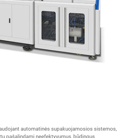
naudojant automatinės supakuojamosios sistemos,
kartu pašalindami neefektyvumus, būdingus