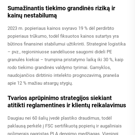
Sumažinantis tiekimo grandinės riziką ir
kainų nestabilumą
2023 m. popieriaus kainos svyravo 19 % dėl perdirbto
popieriaus trūkumo, todėl fiksuotos kainos sutartys yra
būtinos finansinei stabilumui užtikrinti. Strateginė logistika
– pvz., regioniniuose sandėliuose saugomi dideli PE
granulės kiekiai – trumpina pristatymo laiką iki 30 %, kaip
rodo tiekimo grandinės valdymo tyrimai. Gamyklos,
naudojančios dirbtinio intelekto prognozavimą, praneša
apie 12 % mažiau atsargų stygių.
Tvarios aprūpinimo strategijos siekiant
atitikti reglamentines ir klientų reikalavimus
Daugiau nei 60 šalių įvedė plastiko draudimus, todėl
paklausą perkėlė į FSC sertifikuotą popierių ir augaliniais
polimerais pagrįstas PLA dengimo medžiagas. Vieningi