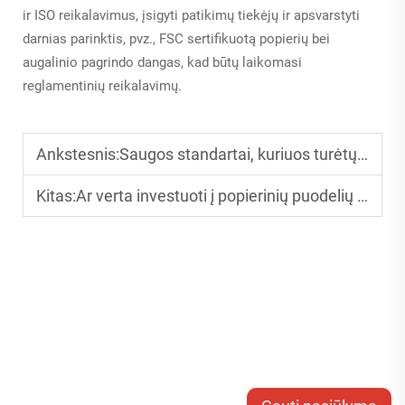
ir ISO reikalavimus, įsigyti patikimų tiekėjų ir apsvarstyti
darnias parinktis, pvz., FSC sertifikuotą popierių bei
augalinio pagrindo dangas, kad būtų laikomasi
reglamentinių reikalavimų.
Ankstesnis:
Saugos standartai, kuriuos turėtų atitikti kiekvienas popierinių puodelių aparatūros gamintojas
Kitas:
Ar verta investuoti į popierinių puodelių gamybos mašiną? Pelningumo grąža paaiškinta