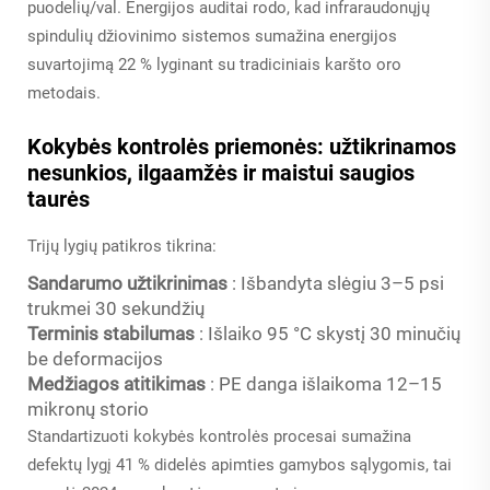
puodelių/val. Energijos auditai rodo, kad infraraudonųjų
spindulių džiovinimo sistemos sumažina energijos
suvartojimą 22 % lyginant su tradiciniais karšto oro
metodais.
Kokybės kontrolės priemonės: užtikrinamos
nesunkios, ilgaamžės ir maistui saugios
taurės
Trijų lygių patikros tikrina:
Sandarumo užtikrinimas
: Išbandyta slėgiu 3–5 psi
trukmei 30 sekundžių
Terminis stabilumas
: Išlaiko 95 °C skystį 30 minučių
be deformacijos
Medžiagos atitikimas
: PE danga išlaikoma 12–15
mikronų storio
Standartizuoti kokybės kontrolės procesai sumažina
defektų lygį 41 % didelės apimties gamybos sąlygomis, tai