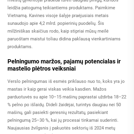
leidžia patogumą teikiantiems produktams. Paimkime
Vietnamą. Kavines visoje šalyje praėjusiais metais
sunaudojo apie 4,2 mlrd. popierinių puodelių. Šis
milžiniškas skaičius rodo, kaip stipriai mūsų meilė
paruoštam maistui toliau didina paklausą vienkartiniams
produktams.
Pelningumo maržos, pajamų potencialas ir
mastelio plėtros veiksniai
Verslo pelningumas iš esmės priklauso nuo to, koks yra jo
mastas ir kaip gerai viskas veikia kasdien. Mažos
parduotuvės su apie 10–15 mašinų paprastai uždirba 18–22
% pelno po išlaidų. Dideli žaidėjai, turintys daugiau nei 50
mašinų, gali pasiekti geresnių rezultatų, pasiekiant
pelningumą 25–30 %, kai jų procesai tinkamai suderinti.
Naujausias žvilgsnis į pakuotės sektorių iš 2024 metų