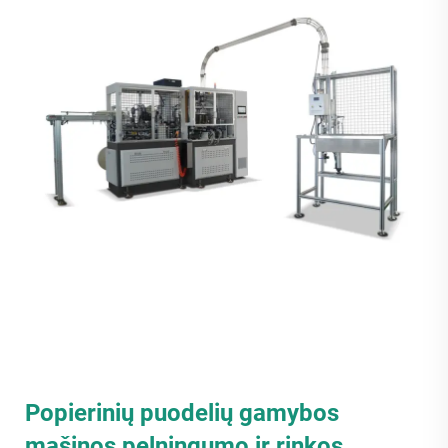
Popierinių puodelių gamybos
mašinos pelningumo ir rinkos