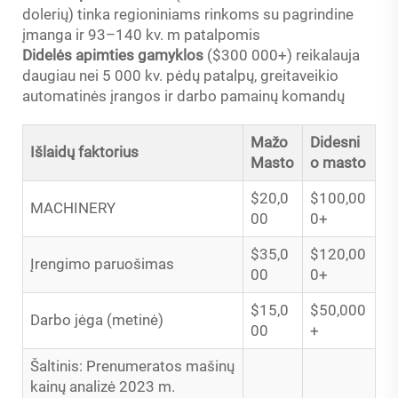
dolerių) tinka regioniniams rinkoms su pagrindine
įmanga ir 93–140 kv. m patalpomis
Didelės apimties gamyklos
($300 000+) reikalauja
daugiau nei 5 000 kv. pėdų patalpų, greitaveikio
automatinės įrangos ir darbo pamainų komandų
Mažo
Didesni
Išlaidų faktorius
Masto
o masto
$20,0
$100,00
MACHINERY
00
0+
$35,0
$120,00
Įrengimo paruošimas
00
0+
$15,0
$50,000
Darbo jėga (metinė)
00
+
Šaltinis: Prenumeratos mašinų
kainų analizė 2023 m.