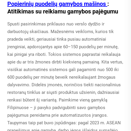
Popierinių puodelių gamybos mašinos
:
Atitikimas su reikiamu gamybos pajėgumu
Spusti pasirinkimas priklauso nuo verslo dydžio ir
darbuotojų skaičiaus. Mažesnėms veikloms, kurios tik
pradeda veikti, geriausiai tinka pusiau automatiniai
įrenginiai, apdorojantys apie 60–150 puodelių per minutę,
kai pinigai yra riboti. Tokios sistemos paprastai reikalauja
apie du ar tris žmones dirbti kiekvieną pamainą. Kita vertus,
visiškai automatinės sistemos gali pagaminti nuo 500 iki
600 puodelių per minutę beveik nereikalaujant žmogaus
dalyvavimo. Didelės įmonės, norinčios tiekti nacionalinius
restoranų tinklus ar siųsti produktus užsienin, dažniausiai
renkasi būtent šį variantą. Paimkime vieną gamyklą
Filipinuose – ji pavyko padvigubinti savo gamybos
pajėgumus pereidama prie automatizuotos įrangos.
Taupymas taip pat buvo įspūdingas: pagal 2023 m. ASEAN
pranešimus apie gamybą, darbo jėgos išlaidos sumažėjo