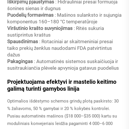
Iškirpimų pjaustymas
: Hidrauliniai presai formuoja
šonines sienas ir dugnus
Puodelių formavimas
: Mašinos sulanksto ir sujungia
komponentus 160–180 °C temperatūroje
Viršutinio krašto suvyniojimas
: Ritės sukuria
sustiprintus kraštus
Spausdinimas
: Rotaciniai ar skaitmeniniai presai
taiko prekių ženklus naudodami FDA patvirtintus
dažus
Pakagingas
: Automatinės sistemos suskaičiuoja ir
susitraukiančia plėvele apvynioja gatavus puodelius
Projektuojama efektyvi ir mastelio keitimo
galimą turinti gamybos linija
Optimalios išdėstymo schemos grindų plotą paskirsto: 30
% žaliavoms, 50 % gamybai ir 20 % kokybės kontrolei.
Pusiau automatinės mašinos ($18 000–$35 000) kartu su
moduliniais konvejeriais leidžia pagaminti 4 000–6 000