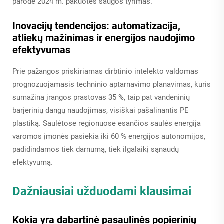
parodė 2024 m. pakuotės saugos tyrimas.
Inovacijų tendencijos: automatizacija,
atliekų mažinimas ir energijos naudojimo
efektyvumas
Prie pažangos priskiriamas dirbtinio intelekto valdomas
prognozuojamasis techninio aptarnavimo planavimas, kuris
sumažina įrangos prastovas 35 %, taip pat vandeninių
barjerinių dangų naudojimas, visiškai pašalinantis PE
plastiką. Saulėtose regionuose esančios saulės energija
varomos įmonės pasiekia iki 60 % energijos autonomijos,
padidindamos tiek darnumą, tiek ilgalaikį sąnaudų
efektyvumą.
Dažniausiai užduodami klausimai
Kokia yra dabartinė pasaulinės popierinių