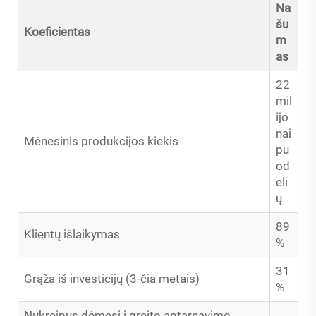
Na
šu
Koeficientas
m
as
22
mil
ijo
nai
Mėnesinis produkcijos kiekis
pu
od
eli
ų
89
Klientų išlaikymas
%
31
Grąža iš investicijų (3-čia metais)
%
Nukreipus dėmesį į greito aptarnavimo