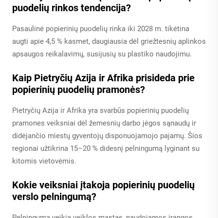
puodelių rinkos tendencija?
Pasaulinė popierinių puodelių rinka iki 2028 m. tikėtina
augti apie 4,5 % kasmet, daugiausia dėl griežtesnių aplinkos
apsaugos reikalavimų, susijusių su plastiko naudojimu.
Kaip Pietryčių Azija ir Afrika prisideda prie
popierinių puodelių pramonės?
Pietryčių Azija ir Afrika yra svarbūs popierinių puodelių
pramones veiksniai dėl žemesnių darbo jėgos sąnaudų ir
didėjančio miestų gyventojų disponuojamojo pajamų. Šios
regionai užtikrina 15–20 % didesnį pelningumą lyginant su
kitomis vietovėmis.
Kokie veiksniai įtakoja popierinių puodelių
verslo pelningumą?
Pelningumą veikia veiklos mastas, naudojamos įrangos