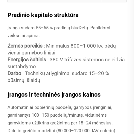
Pradinio kapitalo struktūra
Įranga sudaro 55–65 % pradinių biudžetų. Papildomi
veiksniai apima:
Žemės poreikis
: Minimalus 800–1 000 kv. pėdų
vienai gamybos linijai
Energijos šaltinis
: 380 V trifazės sistemos neleidžia
sustabdymo
Darbo
: Technikų atlyginimai sudaro 15–20 %
būsimų išlaidų
Įrangos ir techninės įrangos kainos
Automatiniai popierinių puodelių gamybos įrenginiai,
gaminantys 100–150 puodelių/minutę, vidutinėms
gamykloms užtikrina grąžinimą per 18–24 mėnesius.
Didelio greičio modeliai (80 000–120 000 JAV dolerių)