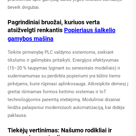
beveik dvigubai.
Pagrindiniai bruožai, kuriuos verta
atsižvelgti renkantis
Popieriaus šalkelio
gamybos mašina
Teikite pirmenybę PLC valdymo sistemoms, siekiant
tikslumo ir galimybės pritaikyti. Energijos efektyvumas
(15–20 % taupymas lyginant su senesniais modeliais) ir
suderinamumas su perdirbta popieriumi yra būtini tiems
pirkėjams, kurie rūpinasi aplinkosauga. Atkreipkite dėmesį į
greitai išimamas formos keitimo sistemas ir IoT
technologijomis paremtą stebėjimą. Moduliniai dizainai
leidžia palaipsniui modernizuoti automatizaciją, kai didėja
paklausa.
Tiekėjų vertinimas: Našumo rodikliai ir