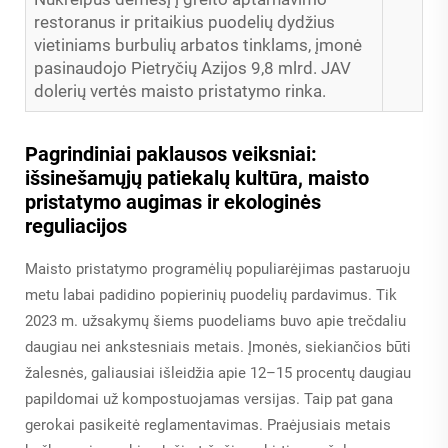
restoranus ir pritaikius puodelių dydžius
vietiniams burbulių arbatos tinklams, įmonė
pasinaudojo Pietryčių Azijos 9,8 mlrd. JAV
dolerių vertės maisto pristatymo rinka.
Pagrindiniai paklausos veiksniai:
išsinešamųjų patiekalų kultūra, maisto
pristatymo augimas ir ekologinės
reguliacijos
Maisto pristatymo programėlių populiarėjimas pastaruoju
metu labai padidino popierinių puodelių pardavimus. Tik
2023 m. užsakymų šiems puodeliams buvo apie trečdaliu
daugiau nei ankstesniais metais. Įmonės, siekiančios būti
žalesnės, galiausiai išleidžia apie 12–15 procentų daugiau
papildomai už kompostuojamas versijas. Taip pat gana
gerokai pasikeitė reglamentavimas. Praėjusiais metais