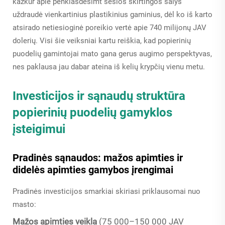
kažkur apie penkiasdešimt šešios skirtingos šalys
uždraudė vienkartinius plastikinius gaminius, dėl ko iš karto
atsirado netiesioginė poreikio vertė apie 740 milijonų JAV
dolerių. Visi šie veiksniai kartu reiškia, kad popierinių
puodelių gamintojai mato gana gerus augimo perspektyvas,
nes paklausa jau dabar ateina iš kelių krypčių vienu metu.
Investicijos ir sąnaudų struktūra
popierinių puodelių gamyklos
įsteigimui
Pradinės sąnaudos: mažos apimties ir
didelės apimties gamybos įrengimai
Pradinės investicijos smarkiai skiriasi priklausomai nuo
masto:
Mažos apimties veikla
(75 000–150 000 JAV