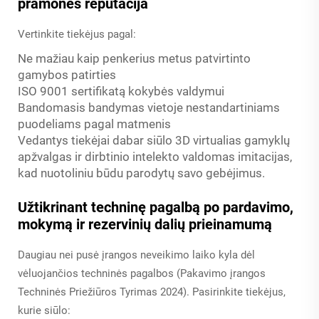
pramonės reputacija
Vertinkite tiekėjus pagal:
Ne mažiau kaip penkerius metus patvirtinto
gamybos patirties
ISO 9001 sertifikatą kokybės valdymui
Bandomasis bandymas vietoje nestandartiniams
puodeliams pagal matmenis
Vedantys tiekėjai dabar siūlo 3D virtualias gamyklų
apžvalgas ir dirbtinio intelekto valdomas imitacijas,
kad nuotoliniu būdu parodytų savo gebėjimus.
Užtikrinant techninę pagalbą po pardavimo,
mokymą ir rezervinių dalių prieinamumą
Daugiau nei pusė įrangos neveikimo laiko kyla dėl
vėluojančios techninės pagalbos (Pakavimo įrangos
Techninės Priežiūros Tyrimas 2024). Pasirinkite tiekėjus,
kurie siūlo: