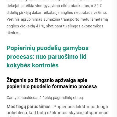
tiekėjai pateikia viso gyvavimo ciklo ataskaitas, o 34 %
didelių pirkėjų dabar reikalauja anglies neutralaus vežimo.
Vietinis aprūpinimas sumažina transporto metu išmetamą
anglies dioksidą 41 %, skatinant tikslingos ekonomikos
tikslus.
Popierinių puodelių gamybos
procesas: nuo paruošimo iki
kokybės kontrolės
Žingsnis po žingsnio apžvalga apie
popierinio puodelio formavimo procesą
Gamyba susideda iš šešių pagrindinių etapų:
Medžiagų paruošimas
: Popieriaus lakštai, padengti
polietilenu, kad būtų užtikrintas skysčių atsparumas