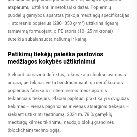
atsparumui užtikrinti ir netoksiški dažai. Popierinių
puodelių gamybos aparatas įtakoja medžiagų specifikacijas
– storesnis popierius (280–350 g/m²) užtikrina ilgesnį
tarnavimą formuojant, o PE storis (10–25 mikronai)
suteikia subalansuotą našumą ir kainą.
Patikimų tiekėjų paieška pastovios
medžiagos kokybės užtikrinimui
Siekiant sumažinti defektus, tokius kaip sluoksniavimasis
ar dažų perteklius, verta bendradarbiauti su sertifikuotais
popieriaus fabrikais ir cheminėmis medžiagomis
teikiančiais tiekėjais. Plačiai paplitusi praktika yra dvigubas
tiekimas – vienas pagrindinis ir vienas atsarginis tiekėjas –
siekiant užtikrinti tęstinumą. 2024 m. 78 % gamyklų
medžiagų kilmės tikrinimui naudojo blokų grandinės
(blockchain) technologiją.