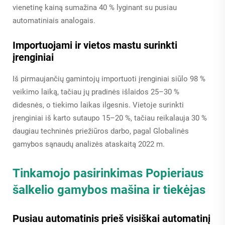
vienetinę kainą sumažina 40 % lyginant su pusiau
automatiniais analogais.
Importuojami ir vietos mastu surinkti
įrenginiai
Iš pirmaujančių gamintojų importuoti įrenginiai siūlo 98 %
veikimo laiką, tačiau jų pradinės išlaidos 25–30 %
didesnės, o tiekimo laikas ilgesnis. Vietoje surinkti
įrenginiai iš karto sutaupo 15–20 %, tačiau reikalauja 30 %
daugiau techninės priežiūros darbo, pagal Globalinės
gamybos sąnaudų analizės ataskaitą 2022 m.
Tinkamojo pasirinkimas
Popieriaus
šalkelio gamybos mašina
ir tiekėjas
Pusiau automatinis prieš visiškai automatinį