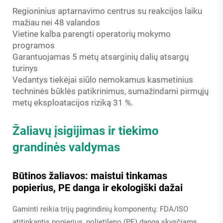
Regioninius aptarnavimo centrus su reakcijos laiku
mažiau nei 48 valandos
Vietine kalba parengti operatorių mokymo
programos
Garantuojamas 5 metų atsarginių dalių atsargų
turinys
Vedantys tiekėjai siūlo nemokamus kasmetinius
techninės būklės patikrinimus, sumažindami pirmųjų
metų eksploatacijos riziką 31 %.
Žaliavų įsigijimas ir tiekimo
grandinės valdymas
Būtinos žaliavos: maistui tinkamas
popierius, PE danga ir ekologiški dažai
Gaminti reikia trijų pagrindinių komponentų: FDA/ISO
atitinkantis popierius, polietileno (PE) danga skysčiams