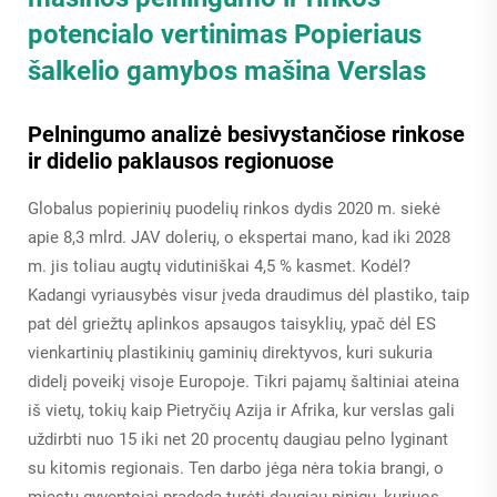
potencialo vertinimas
Popieriaus
šalkelio gamybos mašina
Verslas
Pelningumo analizė besivystančiose rinkose
ir didelio paklausos regionuose
Globalus popierinių puodelių rinkos dydis 2020 m. siekė
apie 8,3 mlrd. JAV dolerių, o ekspertai mano, kad iki 2028
m. jis toliau augtų vidutiniškai 4,5 % kasmet. Kodėl?
Kadangi vyriausybės visur įveda draudimus dėl plastiko, taip
pat dėl griežtų aplinkos apsaugos taisyklių, ypač dėl ES
vienkartinių plastikinių gaminių direktyvos, kuri sukuria
didelį poveikį visoje Europoje. Tikri pajamų šaltiniai ateina
iš vietų, tokių kaip Pietryčių Azija ir Afrika, kur verslas gali
uždirbti nuo 15 iki net 20 procentų daugiau pelno lyginant
su kitomis regionais. Ten darbo jėga nėra tokia brangi, o
miestų gyventojai pradeda turėti daugiau pinigų, kuriuos