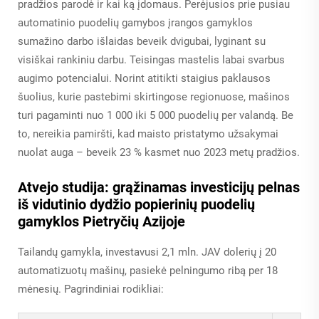
pradžios parodė ir kai ką įdomaus. Perėjusios prie pusiau
automatinio puodelių gamybos įrangos gamyklos
sumažino darbo išlaidas beveik dvigubai, lyginant su
visiškai rankiniu darbu. Teisingas mastelis labai svarbus
augimo potencialui. Norint atitikti staigius paklausos
šuolius, kurie pastebimi skirtingose ​​regionuose, mašinos
turi pagaminti nuo 1 000 iki 5 000 puodelių per valandą. Be
to, nereikia pamiršti, kad maisto pristatymo užsakymai
nuolat auga – beveik 23 % kasmet nuo 2023 metų pradžios.
Atvejo studija: grąžinamas investicijų pelnas
iš vidutinio dydžio popierinių puodelių
gamyklos Pietryčių Azijoje
Tailandų gamykla, investavusi 2,1 mln. JAV dolerių į 20
automatizuotų mašinų, pasiekė pelningumo ribą per 18
mėnesių. Pagrindiniai rodikliai: