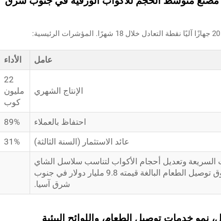
من مصنع متوسط الحجم للأكواب الورقية في جنوب شرق
عامل
الأداء
22
الإنتاج الشهري
مليون
كوب
احتفاظ بالعملاء
89%
عائد الاستثمار (السنة الثالثة)
31%
السريعة وتعديل أحجام الأكواب لتناسب سلاسل الشاي
الفقاعي المحلية، استفاد المصنع من سوق توصيل الطعام البالغة قيمته 9.8 مليار دولار في جنوب
شرق آسيا.
، نمو خدمات توصيل الطعام، واللوائح البيئية