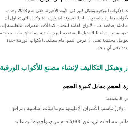
أدى صعود تطبيقات توصيل الطعام إلى دعم مبيعات الأكواب الورقية بشكل كبير في الآونة الأخيرة. ففي عام 2023 وحده،
الأكواب مقارنة بالسنوات السابقة. وقد اضطرت الشركات التي تحاول أن
تكون صديقة للبيئة إلى إنفاق ما يقارب 12 إلى 15 بالمئة إضافية على الأنواع القابلة للتحلل. كما أدّت التغيرات التنظيمية إلى
تة وخمسين دولة للبلاستيك المستخدم لمرة واحدة، مما خلق حاجة مفاجئة
 وكل هذه العوامل مجتمعة تعني أن فرص النمو أمام مصنّعي الأكواب الورقية جيدة
عددة في آنٍ واحد.
ر وهيكل التكاليف لإنشاء مصنع للأكواب الورقية
يرة الحجم مقابل كبيرة الحجم
س المختلفة:
(75,000–150,000 دولار) تناسب الأسواق الإقليمية مع ماكينات أساسية ومرافق
(300,000+ دولارًا) تتطلب مساحات تزيد عن 5,000 قدم مربع، وأجهزة آلية عالية