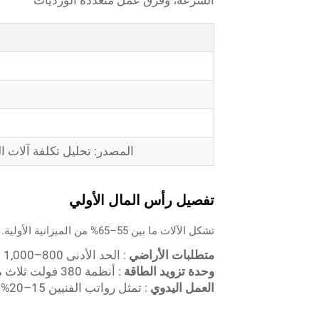
السرعة، وفرق عمل متعددة الورديات
المصدر: تحليل تكلفة آلات التعب
تفصيل رأس المال الأولي
تشكل الآلات ما بين 55–65% من الميزانية الأولية. وتشمل الاعتبارات الإضافية:
متطلبات الأراضي
: الحد الأدنى 800–1,000 قدم مربع لكل خط إنتاج
وحدة تزويد الطاقة
: أنظمة 380 فولت ثلاث مراحل تمنع التوقف عن العمل
العمل اليدوي
: تمثل رواتب الفنيين 15–20% من المصروفات الجارية