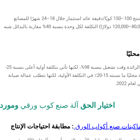
توفر آلات صنع الأكواب الورقية الأوتوماتيكية التي تنتج 100–150 كوبًا/دقيقة عائد استثمار خلال 18–24 شهرًا للمصانع
متوسطة الحجم. وتقلل النماذج عالية السرعة (80,000–120,000 دولارًا) التكلفة لكل وحدة بنسبة 40% مقارنة بالبدائل شبه
حليًا
توفر الماكينات المستوردة من الشركات المصنعة الرائدة وقت تشغيل بنسبة 98%، لكنها تأتي بتكلفة أولية أعلى بنسبة 25-
30٪ وأوقات تسليم أطول. وتوفّر الوحدات المجمعة محليًا ما نسبته 15-20٪ في التكلفة الأولية، لكنها تتطلب عمالة صيانة
اختيار الحق
آلة صنع كوب ورقي
ومورد
اكينات صنع أكواب الورق
: مطابقة احتياجات الإنتاج