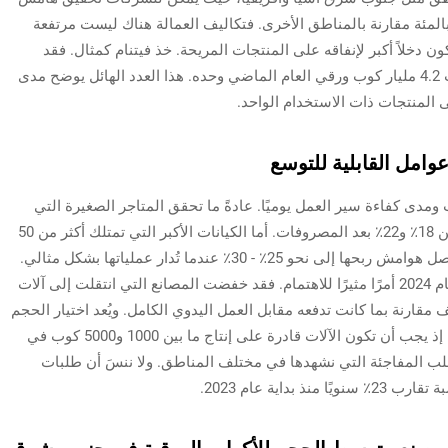
ح أعلى بنسبة تتراوح بين 15 وربما تصل إلى 20 بالمئة مقارنة بالمناطق الأخرى. فتكاليف العمالة هناك ليست مرتفعة
ن دخلاً أكبر لإنفاقه على المنتجات المريحة. خذ فيتنام كمثال. فقد
استخدمت المقاهي في جميع أنحاء البلاد ما يقارب 4.2 مليار كوب ورقي العام الماضي وحده. هذا العدد الهائل يوضح مدى
 المنتجات ذات الاستخدام الواحد.
عوامل القابلية للتوسع
 ومدى كفاءة سير العمل يوميًا. عادةً ما تحقق المتاجر الصغيرة التي
تحتوي على حوالي 10 إلى 15 جهازًا ربحًا يتراوح بين 18٪ و22٪ بعد المصروفات. أما الكيانات الأكبر التي تمتلك أكثر من 50
جهازًا، فهي قادرة على تحقيق نتائج أفضل، حيث تصل هوامش ربحها إلى نحو 25٪ - 30٪ عندما تُدار عملياتها بشكل مثالي.
كما أظهر تحليل حديث لقطاع التغليف في أوائل عام 2024 أمرًا مثيرًا للاهتمام. فقد خفضت المصانع التي انتقلت إلى آلات
 مقارنة بما كانت تدفعه مقابل العمل اليدوي الكامل. ويُعد اختيار الحجم
المناسب أمراً بالغ الأهمية بالنسبة لإمكانات النمو. إذ يجب أن تكون الآلات قادرة على إنتاج ما بين 1000 و5000 كوب في
لب المفاجئة التي نشهدها في مختلف المناطق. ولا ننسَ أن طلبات
داية عام 2023.