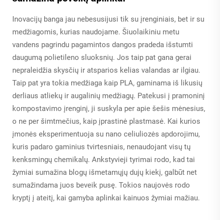
Inovacijų banga jau nebesusijusi tik su įrenginiais, bet ir su
medžiagomis, kurias naudojame. Šiuolaikiniu metu
vandens pagrindu pagamintos dangos pradeda išstumti
daugumą polietileno sluoksnių. Jos taip pat gana gerai
nepraleidžia skysčių ir atsparios kelias valandas ar ilgiau.
Taip pat yra tokia medžiaga kaip PLA, gaminama iš likusių
derliaus atliekų ir augalinių medžiagų. Patekusi į pramoninį
kompostavimo įrenginį, ji suskyla per apie šešis mėnesius,
o ne per šimtmečius, kaip įprastinė plastmasė. Kai kurios
įmonės eksperimentuoja su nano celiuliozės apdorojimu,
kuris padaro gaminius tvirtesniais, nenaudojant visų tų
kenksmingų chemikalų. Ankstyvieji tyrimai rodo, kad tai
žymiai sumažina blogų išmetamųjų dujų kiekį, galbūt net
sumažindama juos beveik pusę. Tokios naujovės rodo
kryptį į ateitį, kai gamyba aplinkai kainuos žymiai mažiau.