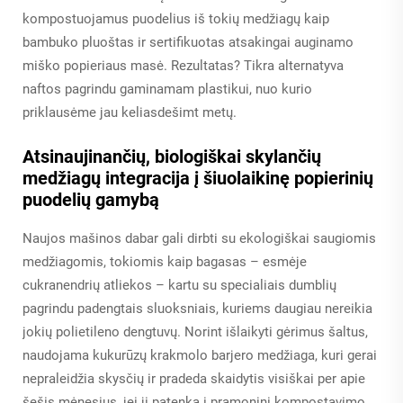
kompostuojamus puodelius iš tokių medžiagų kaip
bambuko pluoštas ir sertifikuotas atsakingai auginamo
miško popieriaus masė. Rezultatas? Tikra alternatyva
naftos pagrindu gaminamam plastikui, nuo kurio
priklausėme jau keliasdešimt metų.
Atsinaujinančių, biologiškai skylančių
medžiagų integracija į šiuolaikinę popierinių
puodelių gamybą
Naujos mašinos dabar gali dirbti su ekologiškai saugiomis
medžiagomis, tokiomis kaip bagasas – esmėje
cukranendrių atliekos – kartu su specialiais dumblių
pagrindu padengtais sluoksniais, kuriems daugiau nereikia
jokių polietileno dengtuvų. Norint išlaikyti gėrimus šaltus,
naudojama kukurūzų krakmolo barjero medžiaga, kuri gerai
nepraleidžia skysčių ir pradeda skaidytis visiškai per apie
šešis mėnesius, jei ji patenka į pramoninį kompostavimo