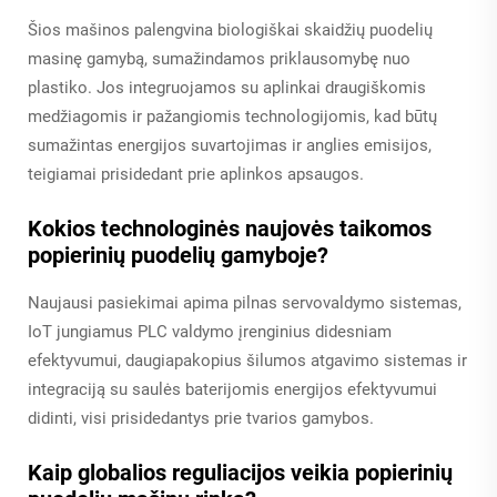
Šios mašinos palengvina biologiškai skaidžių puodelių
masinę gamybą, sumažindamos priklausomybę nuo
plastiko. Jos integruojamos su aplinkai draugiškomis
medžiagomis ir pažangiomis technologijomis, kad būtų
sumažintas energijos suvartojimas ir anglies emisijos,
teigiamai prisidedant prie aplinkos apsaugos.
Kokios technologinės naujovės taikomos
popierinių puodelių gamyboje?
Naujausi pasiekimai apima pilnas servovaldymo sistemas,
IoT jungiamus PLC valdymo įrenginius didesniam
efektyvumui, daugiapakopius šilumos atgavimo sistemas ir
integraciją su saulės baterijomis energijos efektyvumui
didinti, visi prisidedantys prie tvarios gamybos.
Kaip globalios reguliacijos veikia popierinių