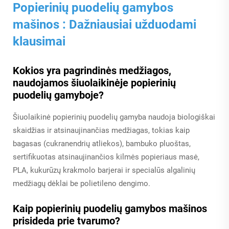
Popierinių puodelių gamybos
mašinos
: Dažniausiai užduodami
klausimai
Kokios yra pagrindinės medžiagos,
naudojamos šiuolaikinėje popierinių
puodelių gamyboje?
Šiuolaikinė popierinių puodelių gamyba naudoja biologiškai
skaidžias ir atsinaujinančias medžiagas, tokias kaip
bagasas (cukranendrių atliekos), bambuko pluoštas,
sertifikuotas atsinaujinančios kilmės popieriaus masė,
PLA, kukurūzų krakmolo barjerai ir specialūs algalinių
medžiagų dėklai be polietileno dengimo.
Kaip popierinių puodelių gamybos mašinos
prisideda prie tvarumo?