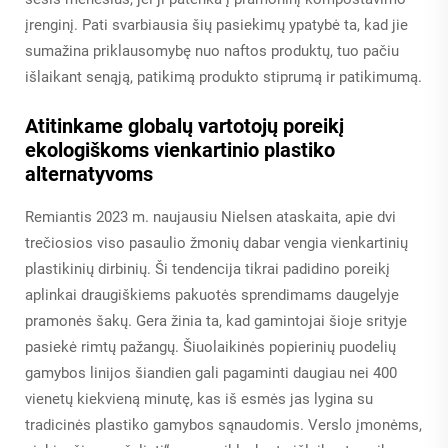
įrenginį. Pati svarbiausia šių pasiekimų ypatybė ta, kad jie
sumažina priklausomybę nuo naftos produktų, tuo pačiu
išlaikant senąją, patikimą produkto stiprumą ir patikimumą.
Atitinkame globalų vartotojų poreikį
ekologiškoms vienkartinio plastiko
alternatyvoms
Remiantis 2023 m. naujausiu Nielsen ataskaita, apie dvi
trečiosios viso pasaulio žmonių dabar vengia vienkartinių
plastikinių dirbinių. Ši tendencija tikrai padidino poreikį
aplinkai draugiškiems pakuotės sprendimams daugelyje
pramonės šakų. Gera žinia ta, kad gamintojai šioje srityje
pasiekė rimtų pažangų. Šiuolaikinės popierinių puodelių
gamybos linijos šiandien gali pagaminti daugiau nei 400
vienetų kiekvieną minutę, kas iš esmės jas lygina su
tradicinės plastiko gamybos sąnaudomis. Verslo įmonėms,