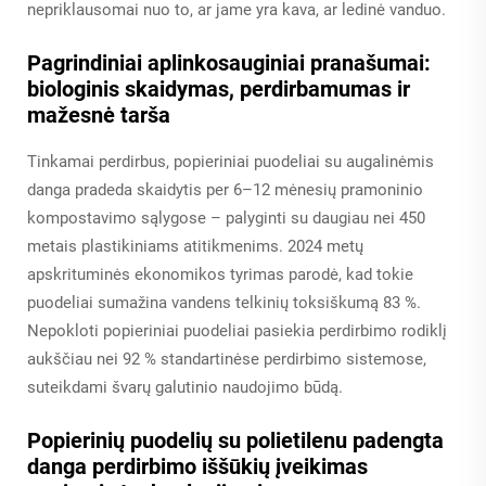
nepriklausomai nuo to, ar jame yra kava, ar ledinė vanduo.
Pagrindiniai aplinkosauginiai pranašumai:
biologinis skaidymas, perdirbamumas ir
mažesnė tarša
Tinkamai perdirbus, popieriniai puodeliai su augalinėmis
danga pradeda skaidytis per 6–12 mėnesių pramoninio
kompostavimo sąlygose – palyginti su daugiau nei 450
metais plastikiniams atitikmenims. 2024 metų
apskrituminės ekonomikos tyrimas parodė, kad tokie
puodeliai sumažina vandens telkinių toksiškumą 83 %.
Nepokloti popieriniai puodeliai pasiekia perdirbimo rodiklį
aukščiau nei 92 % standartinėse perdirbimo sistemose,
suteikdami švarų galutinio naudojimo būdą.
Popierinių puodelių su polietilenu padengta
danga perdirbimo iššūkių įveikimas