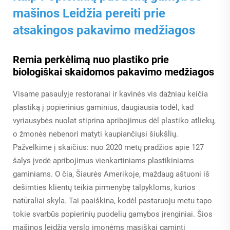
mašinos
Leidžia pereiti prie
atsakingos pakavimo medžiagos
Remia perkėlimą nuo plastiko prie
biologiškai skaidomos pakavimo medžiagos
Visame pasaulyje restoranai ir kavinės vis dažniau keičia
plastiką į popierinius gaminius, daugiausia todėl, kad
vyriausybės nuolat stiprina apribojimus dėl plastiko atliekų,
o žmonės nebenori matyti kaupiančiųsi šiukšlių.
Pažvelkime į skaičius: nuo 2020 metų pradžios apie 127
šalys įvedė apribojimus vienkartiniams plastikiniams
gaminiams. O čia, Šiaurės Amerikoje, maždaug aštuoni iš
dešimties klientų teikia pirmenybę talpykloms, kurios
natūraliai skyla. Tai paaiškina, kodėl pastaruoju metu tapo
tokie svarbūs popierinių puodelių gamybos įrenginiai. Šios
mašinos leidžia verslo įmonėms masiškai gaminti