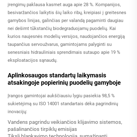
įrengimų paklausa kasmet auga apie 28 %. Kompanijos,
besivaržančios laikytis šių laiko ribų, kreipiasi į greitesnes
gamybos linijas, galinčias per valandą pagaminti daugiau
nei dešimt tūkstančių biodegraduojamų puodelių. Kai
kurios naujesnės modelių versijos, naudojančios energiją
taupančius servoužvarus, gamintojams palyginti su
senesniais hidrauliniais sprendimais sutaupo apie 19 %
eksploatacijos sąnaudų.
Aplinkosaugos standartų laikymasis
atsakingoje popierinių puodelių gamyboje
Įrangos gamintojai aukščiausiu lygiu pasiekia 98,5 %
sukietėjimą su ISO 14001 standartais dėka pagrindinių
inovacijų:
Vandens pagrindu veikiančios klijavimo sistemos,
pašalinančios tirpiklų emisijas
Tiksli blankavimo technologija, sumažinanti