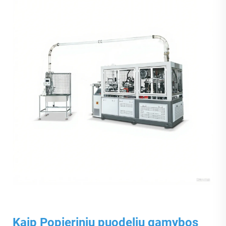
Kaip
Popierinių puodelių gamybos