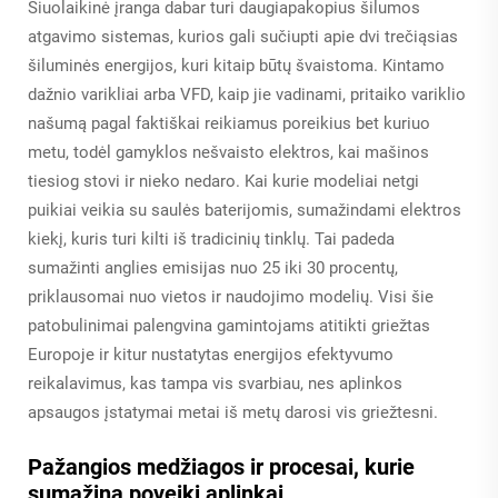
Šiuolaikinė įranga dabar turi daugiapakopius šilumos
atgavimo sistemas, kurios gali sučiupti apie dvi trečiąsias
šiluminės energijos, kuri kitaip būtų švaistoma. Kintamo
dažnio varikliai arba VFD, kaip jie vadinami, pritaiko variklio
našumą pagal faktiškai reikiamus poreikius bet kuriuo
metu, todėl gamyklos nešvaisto elektros, kai mašinos
tiesiog stovi ir nieko nedaro. Kai kurie modeliai netgi
puikiai veikia su saulės baterijomis, sumažindami elektros
kiekį, kuris turi kilti iš tradicinių tinklų. Tai padeda
sumažinti anglies emisijas nuo 25 iki 30 procentų,
priklausomai nuo vietos ir naudojimo modelių. Visi šie
patobulinimai palengvina gamintojams atitikti griežtas
Europoje ir kitur nustatytas energijos efektyvumo
reikalavimus, kas tampa vis svarbiau, nes aplinkos
apsaugos įstatymai metai iš metų darosi vis griežtesni.
Pažangios medžiagos ir procesai, kurie
sumažina poveikį aplinkai