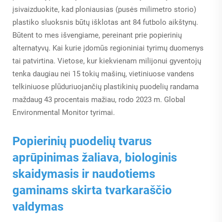
įsivaizduokite, kad ploniausias (pusės milimetro storio)
plastiko sluoksnis būtų išklotas ant 84 futbolo aikštynų.
Būtent to mes išvengiame, pereinant prie popierinių
alternatyvų. Kai kurie įdomūs regioniniai tyrimų duomenys
tai patvirtina. Vietose, kur kiekvienam milijonui gyventojų
tenka daugiau nei 15 tokių mašinų, vietiniuose vandens
telkiniuose plūduriuojančių plastikinių puodelių randama
maždaug 43 procentais mažiau, rodo 2023 m. Global
Environmental Monitor tyrimai.
Popierinių puodelių tvarus
aprūpinimas žaliava, biologinis
skaidymasis ir naudotiems
gaminams skirta tvarkaraščio
valdymas