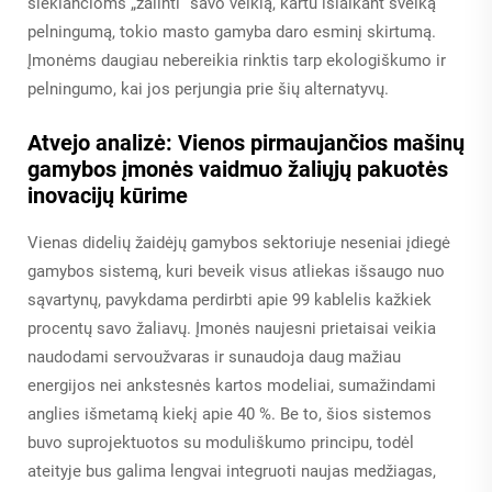
siekiančioms „žalinti“ savo veiklą, kartu išlaikant sveiką
pelningumą, tokio masto gamyba daro esminį skirtumą.
Įmonėms daugiau nebereikia rinktis tarp ekologiškumo ir
pelningumo, kai jos perjungia prie šių alternatyvų.
Atvejo analizė: Vienos pirmaujančios mašinų
gamybos įmonės vaidmuo žaliųjų pakuotės
inovacijų kūrime
Vienas didelių žaidėjų gamybos sektoriuje neseniai įdiegė
gamybos sistemą, kuri beveik visus atliekas išsaugo nuo
sąvartynų, pavykdama perdirbti apie 99 kablelis kažkiek
procentų savo žaliavų. Įmonės naujesni prietaisai veikia
naudodami servoužvaras ir sunaudoja daug mažiau
energijos nei ankstesnės kartos modeliai, sumažindami
anglies išmetamą kiekį apie 40 %. Be to, šios sistemos
buvo suprojektuotos su moduliškumo principu, todėl
ateityje bus galima lengvai integruoti naujas medžiagas,