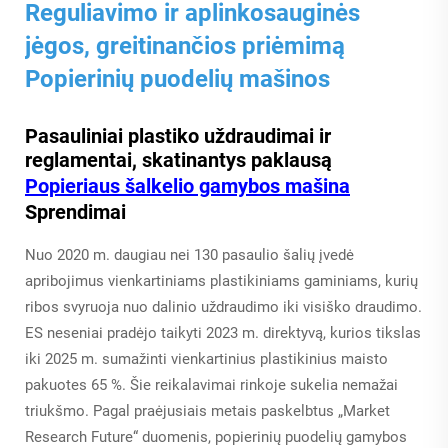
Reguliavimo ir aplinkosauginės
jėgos, greitinančios priėmimą
Popierinių puodelių mašinos
Pasauliniai plastiko uždraudimai ir
reglamentai, skatinantys paklausą
Popieriaus šalkelio gamybos mašina
Sprendimai
Nuo 2020 m. daugiau nei 130 pasaulio šalių įvedė
apribojimus vienkartiniams plastikiniams gaminiams, kurių
ribos svyruoja nuo dalinio uždraudimo iki visiško draudimo.
ES neseniai pradėjo taikyti 2023 m. direktyvą, kurios tikslas
iki 2025 m. sumažinti vienkartinius plastikinius maisto
pakuotes 65 %. Šie reikalavimai rinkoje sukelia nemažai
triukšmo. Pagal praėjusiais metais paskelbtus „Market
Research Future“ duomenis, popierinių puodelių gamybos