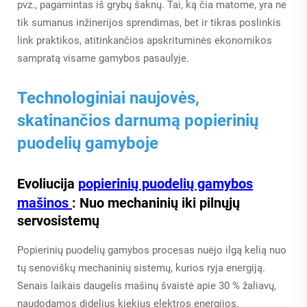
pvz., pagamintas iš grybų šaknų. Tai, ką čia matome, yra ne
tik sumanus inžinerijos sprendimas, bet ir tikras poslinkis
link praktikos, atitinkančios apskrituminės ekonomikos
sampratą visame gamybos pasaulyje.
Technologiniai naujovės,
skatinančios darnumą popierinių
puodelių gamyboje
Evoliucija
popierinių puodelių gamybos
mašinos
: Nuo mechaninių iki pilnųjų
servosistemų
Popierinių puodelių gamybos procesas nuėjo ilgą kelią nuo
tų senoviškų mechaninių sistemų, kurios ryja energiją.
Senais laikais daugelis mašinų švaistė apie 30 % žaliavų,
naudodamos didelius kiekius elektros energijos.