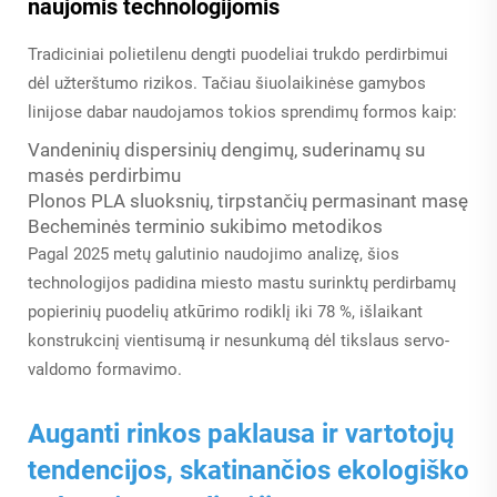
naujomis technologijomis
Tradiciniai polietilenu dengti puodeliai trukdo perdirbimui
dėl užterštumo rizikos. Tačiau šiuolaikinėse gamybos
linijose dabar naudojamos tokios sprendimų formos kaip:
Vandeninių dispersinių dengimų, suderinamų su
masės perdirbimu
Plonos PLA sluoksnių, tirpstančių permasinant masę
Becheminės terminio sukibimo metodikos
Pagal 2025 metų galutinio naudojimo analizę, šios
technologijos padidina miesto mastu surinktų perdirbamų
popierinių puodelių atkūrimo rodiklį iki 78 %, išlaikant
konstrukcinį vientisumą ir nesunkumą dėl tikslaus servo-
valdomo formavimo.
Auganti rinkos paklausa ir vartotojų
tendencijos, skatinančios ekologiško