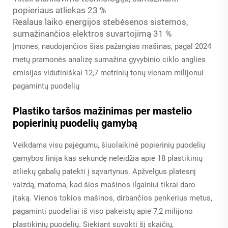
popieriaus atliekas 23 %
Realaus laiko energijos stebėsenos sistemos,
sumažinančios elektros suvartojimą 31 %
Įmonės, naudojančios šias pažangias mašinas, pagal 2024
metų pramonės analizę sumažina gyvybinio ciklo anglies
emisijas vidutiniškai 12,7 metrinių tonų vienam milijonui
pagamintų puodelių
Plastiko taršos mažinimas per mastelio
popierinių puodelių gamybą
Veikdama visu pajėgumu, šiuolaikinė popierinių puodelių
gamybos linija kas sekundę neleidžia apie 18 plastikinių
atliekų gabalų patekti į sąvartynus. Apžvelgus platesnį
vaizdą, matoma, kad šios mašinos ilgainiui tikrai daro
įtaką. Vienos tokios mašinos, dirbančios penkerius metus,
pagaminti puodeliai iš viso pakeistų apie 7,2 milijono
plastikinių puodelių. Siekiant suvokti šį skaičių,