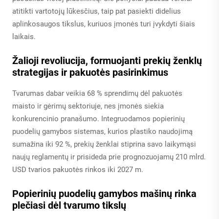
atitikti vartotojų lūkesčius, taip pat pasiekti didelius
aplinkosaugos tikslus, kuriuos įmonės turi įvykdyti šiais
laikais.
Žalioji revoliucija, formuojanti prekių ženklų
strategijas ir pakuotės pasirinkimus
Tvarumas dabar veikia 68 % sprendimų dėl pakuotės
maisto ir gėrimų sektoriuje, nes įmonės siekia
konkurencinio pranašumo. Integruodamos popierinių
puodelių gamybos sistemas, kurios plastiko naudojimą
sumažina iki 92 %, prekių ženklai stiprina savo laikymąsi
naujų reglamentų ir prisideda prie prognozuojamų 210 mlrd.
USD tvarios pakuotės rinkos iki 2027 m.
Popierinių puodelių gamybos mašinų rinka
plečiasi dėl tvarumo tikslų