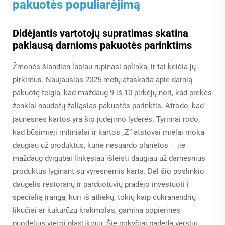
pakuotės populiarėjimą
Didėjantis vartotojų supratimas skatina
paklausą darnioms pakuotės parinktims
Žmonės šiandien labiau rūpinasi aplinka, ir tai keičia jų
pirkimus. Naujausias 2025 metų ataskaita apie darnią
pakuotę teigia, kad maždaug 9 iš 10 pirkėjų nori, kad prekės
ženklai naudotų žaliąsias pakuotės parinktis. Atrodo, kad
jaunesnės kartos yra šio judėjimo lyderės. Tyrimai rodo,
kad būsimieji milinialai ir kartos „Z“ atstovai mielai moka
daugiau už produktus, kurie nesuardo planetos – jie
maždaug dvigubai linkęsiau išleisti daugiau už darnesnius
produktus lyginant su vyresnėmis karta. Dėl šio poslinkio
daugelis restoranų ir parduotuvių pradėjo investuoti į
specialią įrangą, kuri iš atliekų, tokių kaip cukranendrių
likučiai ar kukurūzų krakmolas, gamina popierines
puodelius vietoj plastikinių. Šie pokyčiai padeda verslui