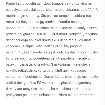
Popierinių puodelių gamybos įrangos sektorius visame
pasaulyje pastoviai auga, šiuo metu siekdamas apie 11,4 %
metinį augimo tempą. Šis plėtros tempas susidaro tuo
metu, kai šalys toliau įgyvendina plastiko naudojimo
apribojimus – pastaraisiais metais visame pasaulyje buvo
pridėta daugiau nei 130 naujų draudimų. Naujesni įrenginiai
dabar naudoja aplinkai draugiškus dengimo sluoksnius ir
vandeninius klijus vietoj naftos produktų pagrindu
pagamintų, kas padeda išspręsti didžiąją dalį problemų, dėl
kurių senojo tipo polietilenu dengti puodeliai negalėjo
patekti į perdirbimo srautus. Gamytojams, kurie siekia
laikytis reikalavimų, kartu patenkinti aplinkosaugos
sumetimais besirūpinančius pirkėjus, šios naujovės leidžia
atitikti tiek griežtas ES vienkartinių plastikinių gaminių
direktyvos taisykles, tiek tai, ko vis labiau nori klientai,
prašydami pakuotės, tinkančios uždaro ciklo sistemoms.