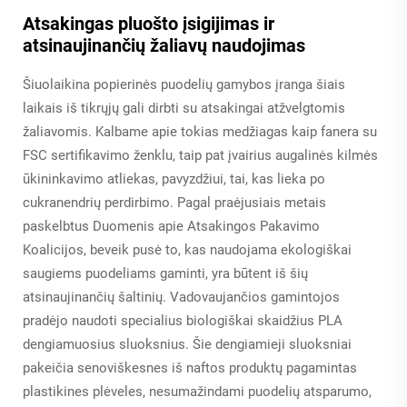
Atsakingas pluošto įsigijimas ir
atsinaujinančių žaliavų naudojimas
Šiuolaikina popierinės puodelių gamybos įranga šiais
laikais iš tikrųjų gali dirbti su atsakingai atžvelgtomis
žaliavomis. Kalbame apie tokias medžiagas kaip fanera su
FSC sertifikavimo ženklu, taip pat įvairius augalinės kilmės
ūkininkavimo atliekas, pavyzdžiui, tai, kas lieka po
cukranendrių perdirbimo. Pagal praėjusiais metais
paskelbtus Duomenis apie Atsakingos Pakavimo
Koalicijos, beveik pusė to, kas naudojama ekologiškai
saugiems puodeliams gaminti, yra būtent iš šių
atsinaujinančių šaltinių. Vadovaujančios gamintojos
pradėjo naudoti specialius biologiškai skaidžius PLA
dengiamuosius sluoksnius. Šie dengiamieji sluoksniai
pakeičia senoviškesnes iš naftos produktų pagamintas
plastikines plėveles, nesumažindami puodelių atsparumo,