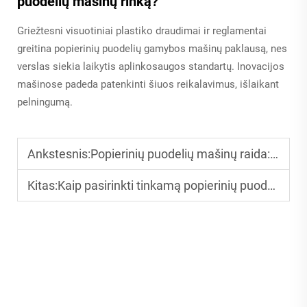
puodelių mašinų rinką?
Griežtesni visuotiniai plastiko draudimai ir reglamentai
greitina popierinių puodelių gamybos mašinų paklausą, nes
verslas siekia laikytis aplinkosaugos standartų. Inovacijos
mašinose padeda patenkinti šiuos reikalavimus, išlaikant
pelningumą.
Ankstesnis:
Popierinių puodelių mašinų raida: nuo rankinių iki visiškai automatinės
Kitas:
Kaip pasirinkti tinkamą popierinių puodelių gamybos mašiną savo verslui